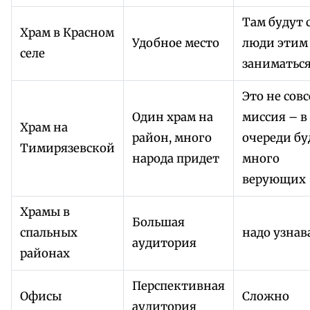
Там будут 
Храм в Красном
Удобное место
люди этим
селе
заниматьс
Это не сов
Один храм на
миссия – в
Храм на
район, много
очереди бу
Тимирязевской
народа придет
много
верующих
Храмы в
Большая
спальных
надо узнав
аудитория
районах
Перспективная
Офисы
Сложно
аудитория