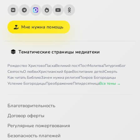
Мне нужна помощь
Тематические страницы медиатеки
Рождество Христово
Пасха
Великий пост
Пост
Молитва
Литургия
Бог
Святость
О любви
Христианский брак
Воспитание детей
Смерть
Как читать Библию
Зачем нужна религия
Покров Богородицы
Успение Богородицы
Преображение
Пятидесятница
Все темы →
Благотворительность
Договор оферты
Регулярные пожертвования
Безопасность платежей