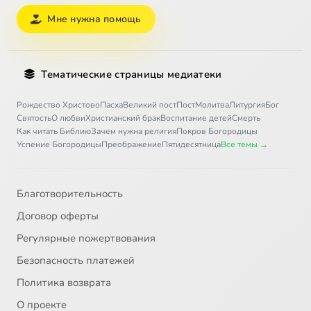
Мне нужна помощь
Тематические страницы медиатеки
Рождество Христово
Пасха
Великий пост
Пост
Молитва
Литургия
Бог
Святость
О любви
Христианский брак
Воспитание детей
Смерть
Как читать Библию
Зачем нужна религия
Покров Богородицы
Успение Богородицы
Преображение
Пятидесятница
Все темы →
Благотворительность
Договор оферты
Регулярные пожертвования
Безопасность платежей
Политика возврата
О проекте