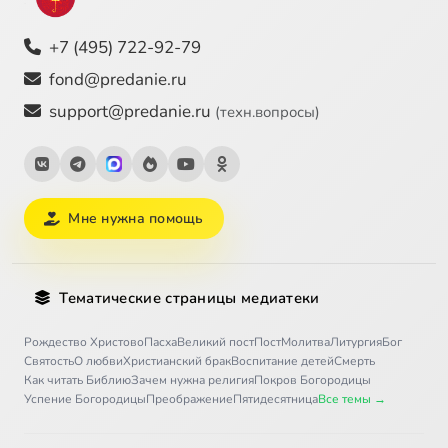
+7 (495) 722-92-79
fond@predanie.ru
support@predanie.ru
(техн.вопросы)
Мне нужна помощь
Тематические страницы медиатеки
Рождество Христово
Пасха
Великий пост
Пост
Молитва
Литургия
Бог
Святость
О любви
Христианский брак
Воспитание детей
Смерть
Как читать Библию
Зачем нужна религия
Покров Богородицы
Успение Богородицы
Преображение
Пятидесятница
Все темы →