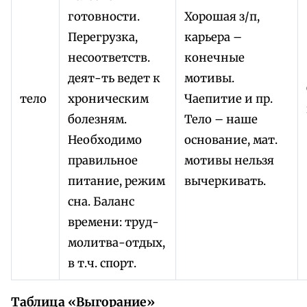
готовности.
Хорошая з/п,
Перегрузка,
карьера –
несоответств.
конечные
деят-ть ведет к
мотивы.
тело
хроническим
Чаепитие и пр.
болезням.
Тело – наше
Необходимо
основание, мат.
правильное
мотивы нельзя
питание, режим
вычеркивать.
сна. Баланс
времени: труд-
молитва-отдых,
в т.ч. спорт.
Таблица «Выгорание»