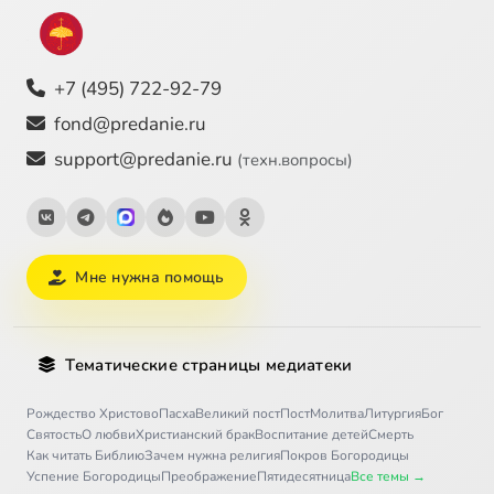
+7 (495) 722-92-79
fond@predanie.ru
support@predanie.ru
(техн.вопросы)
Мне нужна помощь
Тематические страницы медиатеки
Рождество Христово
Пасха
Великий пост
Пост
Молитва
Литургия
Бог
Святость
О любви
Христианский брак
Воспитание детей
Смерть
Как читать Библию
Зачем нужна религия
Покров Богородицы
Успение Богородицы
Преображение
Пятидесятница
Все темы →