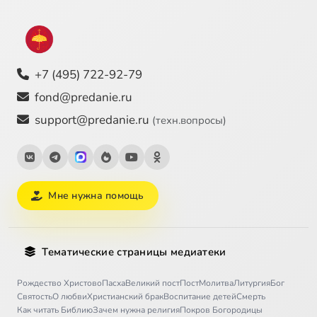
+7 (495) 722-92-79
fond@predanie.ru
support@predanie.ru
(техн.вопросы)
Мне нужна помощь
Тематические страницы медиатеки
Рождество Христово
Пасха
Великий пост
Пост
Молитва
Литургия
Бог
Святость
О любви
Христианский брак
Воспитание детей
Смерть
Как читать Библию
Зачем нужна религия
Покров Богородицы