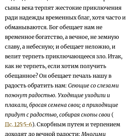
сыны века терпят жестокие приключения
ради надежды временных благ, хотя часто и
обманываются. Бог обещает нам не
временное богатство, а вечное, не земную
славу, а небесную; и обещает неложно, и
велит терпеть приключающееся зло. Итак,
как не терпеть, если хотим получить
обещанное? Он обещает печаль нашу в
радость обратить нам:
Сеющие со слезами
пожнут радостью. Уходящие уходили и
плакали, бросая семена свои; а приходящие
придут с радостью, собирая снопы свои
(
Пс. 125:5-6
). Скорбным путем и терпением
доходят до вечной радости:
Многими