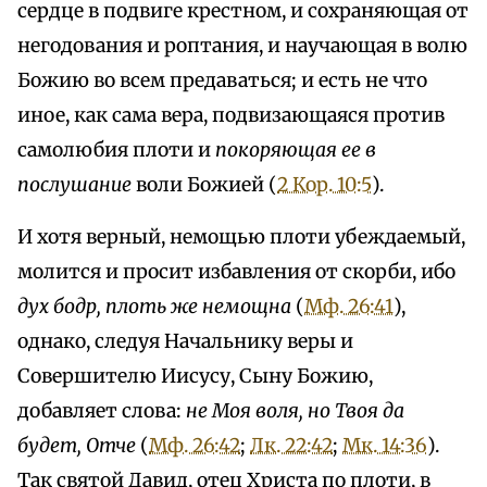
сердце в подвиге крестном, и сохраняющая от
негодования и роптания, и научающая в волю
Божию во всем предаваться; и есть не что
иное, как сама вера, подвизающаяся против
самолюбия плоти и
покоряющая ее в
послушание
воли Божией (
2 Кор. 10:5
).
И хотя верный, немощью плоти убеждаемый,
молится и просит избавления от скорби, ибо
дух бодр, плоть же немощна
(
Мф. 26:41
),
однако, следуя Начальнику веры и
Совершителю Иисусу, Сыну Божию,
добавляет слова:
не Моя воля, но Твоя да
будет, Отче
(
Мф. 26:42
;
Лк. 22:42
;
Мк. 14:36
).
Так святой Давид, отец Христа по плоти, в