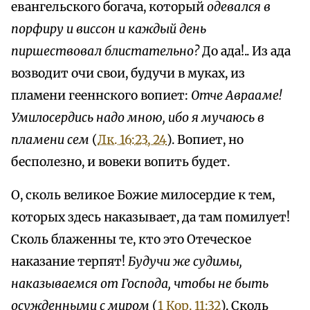
евангельского богача, который
одевался в
порфиру и виссон и каждый день
пиршествовал блистательно?
До ада!.. Из ада
возводит очи свои, будучи в муках, из
пламени гееннского вопиет:
Отче Аврааме!
Умилосердись надо мною, ибо я мучаюсь в
пламени сем
(
Лк. 16:23, 24
). Вопиет, но
бесполезно, и вовеки вопить будет.
О, сколь великое Божие милосердие к тем,
которых здесь наказывает, да там помилует!
Сколь блаженны те, кто это Отеческое
наказание терпят!
Будучи же судимы,
наказываемся от Господа, чтобы не быть
осужденными с миром
(
1 Кор. 11:32
). Сколь