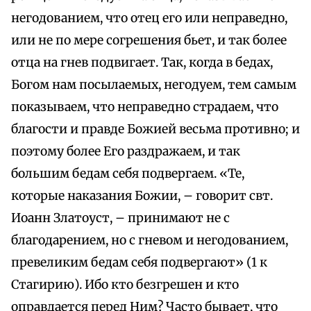
негодованием, что отец его или неправедно,
или не по мере согрешения бьет, и так более
отца на гнев подвигает. Так, когда в бедах,
Богом нам посылаемых, негодуем, тем самым
показываем, что неправедно страдаем, что
благости и правде Божией весьма противно; и
поэтому более Его раздражаем, и так
большим бедам себя подвергаем. «Те,
которые наказания Божии, – говорит свт.
Иоанн Златоуст, – принимают не с
благодарением, но с гневом и негодованием,
превеликим бедам себя подвергают» (1 к
Стагирию). Ибо кто безгрешен и кто
оправдается перед Ним? Часто бывает, что