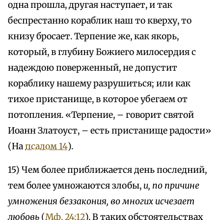
одна прошла, другая наступает, и так
беспрестанно кораблик наш то кверху, то
книзу бросает. Терпение же, как якорь,
который, в глубину Божиего милосердия с
надеждою поверженный, не допустит
кораблику нашему разрушиться; или как
тихое пристанище, в которое убегаем от
потопления. «Терпение, – говорит святой
Иоанн Златоуст, – есть пристанище радости»
(На
псалом 14
).
15) Чем более приближается день последний,
тем более умножаются злобы,
и, по причине
умножения беззакония, во многих исчезает
любовь
(
Мф. 24:12
). В таких обстоятельствах