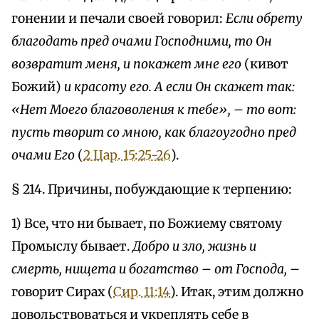
гонении и печали своей говорил:
Если обрету
благодать пред очами Господними, то Он
возвратит меня, и покажет мне его
(кивот
Божий)
и красоту его. А если Он скажет так:
«Нет Моего благоволения к тебе», – то вот:
пусть творит со мною, как благоугодно пред
очами Его
(
2 Цар. 15:25-26
).
§ 214. Причины, побуждающие к терпению:
1) Все, что ни бывает, по Божиему святому
Промыслу бывает.
Добро и зло, жизнь и
смерть, нищета и богатство – от Господа,
–
говорит Сирах (
Сир. 11:14
). Итак, этим должно
довольствоваться и укреплять себе в