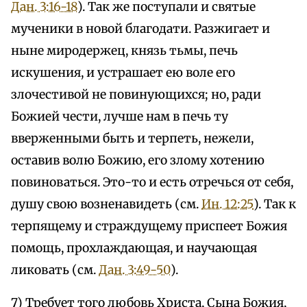
Дан. 3:16-18
). Так же поступали и святые
мученики в новой благодати. Разжигает и
ныне миродержец, князь тьмы, печь
искушения, и устрашает ею воле его
злочестивой не повинующихся; но, ради
Божией чести, лучше нам в печь ту
вверженными быть и терпеть, нежели,
оставив волю Божию, его злому хотению
повиноваться. Это-то и есть отречься от себя,
душу свою возненавидеть (см.
Ин. 12:25
). Так к
терпящему и страждущему приспеет Божия
помощь, прохлаждающая, и научающая
ликовать (см.
Дан. 3:49-50
).
7) Требует того любовь Христа, Сына Божия,