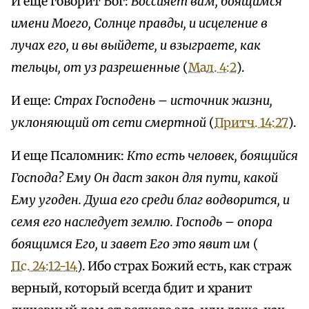
И еще говорит Бог:
Воссияет вам, боящимся
имени Моего, Солнце правды, и исцеление в
лучах его, и вы выйдете, и взыграете, как
тельцы, от уз разрешенные
(
Мал. 4:2
).
И еще:
Страх Господень – источник жизни,
уклоняющий от сети смертной
(
Притч. 14:27
).
И еще Псаломник:
Кто есть человек, боящийся
Господа? Ему Он даст закон для пути, какой
Ему угоден. Душа его среди благ водворится, и
семя его наследует землю. Господь – опора
боящимся Его, и завет Его это явит им
(
Пс. 24:12-14
). Ибо страх Божий есть, как страж
верный, который всегда бдит и хранит