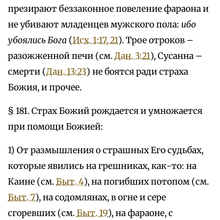
презирают беззаконное повеление фараона и
не убивают младенцев мужского пола:
ибо
убоялись Бога
(
Исх. 1:17, 21
). Трое отроков –
разожженной печи (см.
Дан. 3:21
), Сусанна –
смерти (
Дан. 13:23
) не боятся ради страха
Божия, и прочее.
§ 181. Страх Божий рождается и умножается
при помощи Божией:
1) От размышления о страшных Его судьбах,
которые явились на грешниках, как-то: на
Каине (см.
Быт. 4
), на погибших потопом (см.
Быт. 7
), на содомлянах, в огне и сере
сгоревших (см.
Быт. 19
), на фараоне, с