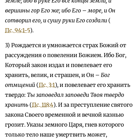
земле; ибо в руке Его все концы земли, и
вершины гор Его же; ибо Его – море, и Он
сотворил его, и сушу руки Его создали
(
Пс. 94:1-5
).
3) Рождается и умножается страх Божий от
рассуждения о повелении Божием. Ибо Бог,
Который закон издал и повелевает его
хранить, велик, и страшен, и Он –
Бог
отмщений
(
Пс. 3:1
), и повелевает его хранить
твердо:
Ты заповедал заповеди Твоя твердо
хранить
(
Пс. 118:4
). И за преступление святого
закона Своего временной и вечной казнью
грозит. Указы земного Царя, гнев которого
только тело наше умертвить может,