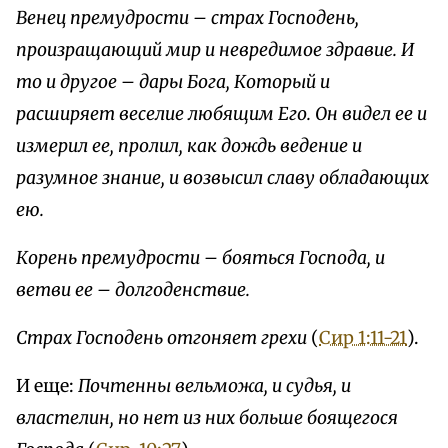
Венец премудрости – страх Господень,
произращающий мир и невредимое здравие. И
то и другое – дары Бога, Который и
расширяет веселие любящим Его. Он видел ее и
измерил ее, пролил, как дождь ведение и
разумное знание, и возвысил славу обладающих
ею.
Корень премудрости – бояться Господа, и
ветви ее – долгоденствие.
Страх Господень отгоняет грехи
(
Сир 1:11-21
).
И еще:
Почтенны вельможа, и судья, и
властелин, но нет из них больше боящегося