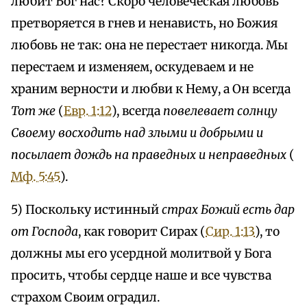
любит Бог нас? Скоро человеческая любовь
претворяется в гнев и ненависть, но Божия
любовь не так: она не перестает никогда. Мы
перестаем и изменяем, оскудеваем и не
храним верности и любви к Нему, а Он всегда
Тот же
(
Евр. 1:12
), всегда
повелевает солнцу
Своему восходить над злыми и добрыми и
посылает дождь на праведных и неправедных
(
Мф. 5:45
).
5) Поскольку истинный
страх Божий есть дар
от Господа
, как говорит Сирах (
Сир. 1:13
), то
должны мы его усердной молитвой у Бога
просить, чтобы сердце наше и все чувства
страхом Своим оградил.