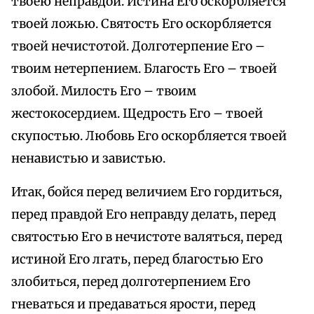
твоею неправдой. Истина Его оскорбляется
твоей ложью. Святость Его оскорбляется
твоей нечистотой. Долготерпение Его –
твоим нетерпением. Благость Его – твоей
злобой. Милость Его – твоим
жестокосердием. Щедрость Его – твоей
скупостью. Любовь Его оскорбляется твоей
ненавистью и завистью.
Итак, бойся перед величием Его гордиться,
перед правдой Его неправду делать, перед
святостью Его в нечистоте валяться, перед
истиной Его лгать, перед благостью Его
злобиться, перед долготерпением Его
гневаться и предаваться ярости, перед