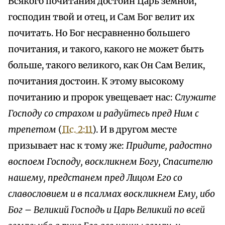
Всякого почитания достоин Царь земной,
господин твой и отец, и Сам Бог велит их
почитать. Но Бог несравненно большего
почитания, и такого, какого не может быть
больше, такого великого, как Он Сам Велик,
почитания достоин. К этому высокому
почитанию и пророк увещевает нас:
Служите
Господу со страхом и радуйтесь пред Ним с
трепетом
(
Пс. 2:11
). И в другом месте
призывает нас к тому же:
Придите, радостно
воспоем Господу, воскликнем Богу, Спасителю
нашему, предстанем пред Лицом Его со
славословием и в псалмах воскликнем Ему, ибо
Бог – Великий Господь и Царь Великий по всей