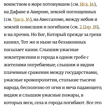
воинством в море потонувшем (см.
Исх. 14
),
на Дафане и Авироне, землей поглощенных
(см.
Числ. 16
), на Авессаломе, между небом и
землей повисшим и погибшем (см.
2 Цар. 18
),
и на прочих. Но Бог, Который прежде за грехи
казнил, Тот же и ныне на беззаконных
посылает казни. Слышим ужасные
землетрясения и города в одном гробе с
жителями погребаемые; слышим и видим
плачевные сражения между государствами,
ужасные кровопролития, столькие тысячи
народа, бесполезно от огня и меча падающего;
видим и слышим ужасные пожары, в
которых веси, села и города погибают. Все это