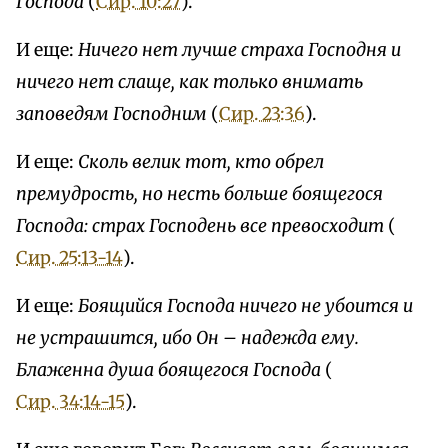
Господа
(
Сир. 10:27
).
И еще:
Ничего нет лучше страха Господня и
ничего нет слаще, как только внимать
заповедям Господним
(
Сир. 23:36
).
И еще:
Сколь велик тот, кто обрел
премудрость, но несть больше боящегося
Господа: страх Господень все превосходит
(
Сир. 25:13-14
).
И еще:
Боящийся Господа ничего не убоится и
не устрашится, ибо Он – надежда ему.
Блаженна душа боящегося Господа
(
Сир. 34:14-15
).