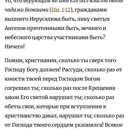
то, что
верующим во имя Его дал власть быть
чадами Божиими
(
Ин. 1:12
), гражданами
вышнего Иерусалима быть, лику святых
Ангелов причтенными быть, вечного и
небесного царства участниками быть?
Ничего!
Помни, христианин, сколько ты сверх того
Господу Богу должен! Рассуди, сколько раз от
юности твоей перед Господом Богом
согрешил ты; сколько раз после Крещения
закон Его святой нарушил ты; сколько раз
обеты свои, которые при вступлении в
христианство давал, нарушил ты; сколько раз
от Господа твоего сердцем уклонился! Всякое