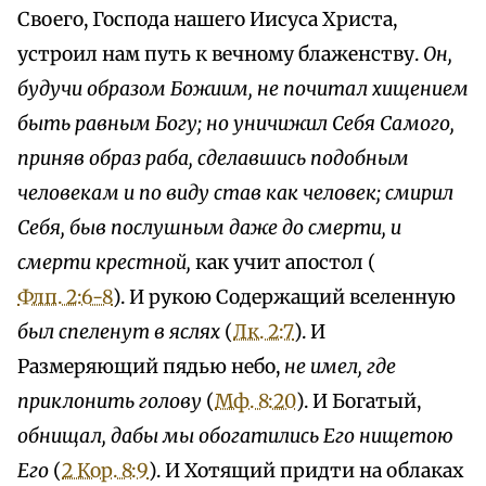
Своего, Господа нашего Иисуса Христа,
устроил нам путь к вечному блаженству.
Он,
будучи образом Божиим, не почитал хищением
быть равным Богу; но уничижил Себя Самого,
приняв образ раба, сделавшись подобным
человекам и по виду став как человек; смирил
Себя, быв послушным даже до смерти, и
смерти крестной,
как учит апостол (
Флп. 2:6-8
). И рукою Содержащий вселенную
был спеленут в яслях
(
Лк. 2:7
). И
Размеряющий пядью небо,
не имел, где
приклонить голову
(
Мф. 8:20
). И Богатый,
обнищал, дабы мы обогатились Его нищетою
Его
(
2 Кор. 8:9
). И Хотящий придти на облаках