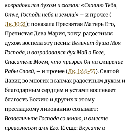
возрадовался духом и сказал: «Славлю Тебя,
Отче, Господи неба и земли!»
– и прочее (
Лк. 10:21
); показала Пресвятая Матерь Его,
Пречистая Дева Мария, когда радостным
духом воспела эту песнь:
Величит душа Моя
Господа, и возрадовался дух Мой о Боге,
Спасителе Моем, что призрел Он на смирение
Рабы Своей,
– и прочее (
Лк. 1:46-55
). Святой
Давид во многих псалмах радостным духом и
благодарным сердцем и устами воспевает
благость Божию и других к этому
пресладкому ликованию созывает:
Возвеличьте Господа со мною, и вместе
превознесем имя Его.
И еще:
Вкусите и