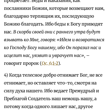
процветает. Беды и наказания, как
посланники Божии, которые возвещают нам,
благодарно терпящим их, последующую
Божию благодать. Ибо беды к Богу приводят
нас.
В скорби своей они с раннего утра будут
взывать ко Мне, говоря: «Идем и возвратимся
ко Господу Богу нашему, ибо Он поразил нас и
исцелит нас, уязвит и уврачует нас»,
–
говорит пророк (
Ос. 6:1-2
).
4) Когда телесное добро отнимает Бог, не все
отнимает, но оставляет что-то, смотря на
силу духа нашего. Ибо ведает Премудрый и
Преблагой Создатель наш немощь нашу, а
потому когда одного лишает нас, другое