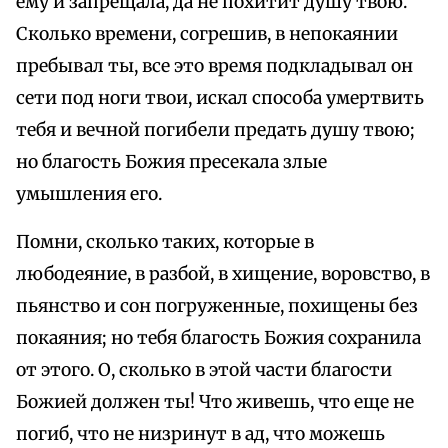
ему и запрещала, да не похитит душу твою.
Сколько времени, согрешив, в непокаянии
пребывал ты, все это время подкладывал он
сети под ноги твои, искал способа умертвить
тебя и вечной погибели предать душу твою;
но благость Божия пресекала злые
умышления его.
Помни, сколько таких, которые в
любодеяние, в разбой, в хищение, воровство, в
пьянство и сон погруженные, похищены без
покаяния; но тебя благость Божия сохранила
от этого. О, сколько в этой части благости
Божией должен ты! Что живешь, что еще не
погиб, что не низринут в ад, что можешь