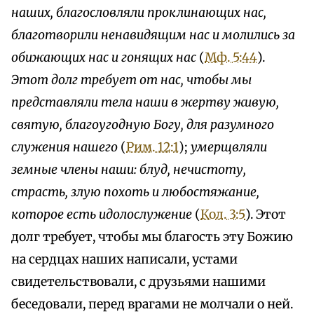
наших, благословляли проклинающих нас,
благотворили ненавидящим нас и молились за
обижающих нас и гонящих нас
(
Мф. 5:44
).
Этот долг требует от нас, чтобы мы
представляли тела наши в жертву живую,
святую, благоугодную Богу, для разумного
служения нашего
(
Рим. 12:1
);
умерщвляли
земные члены наши: блуд, нечистоту,
страсть, злую похоть и любостяжание,
которое есть идолослужение
(
Кол. 3:5
). Этот
долг требует, чтобы мы благость эту Божию
на сердцах наших написали, устами
свидетельствовали, с друзьями нашими
беседовали, перед врагами не молчали о ней.