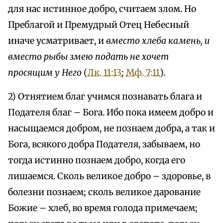
для нас истинное добро, считаем злом. Но
Преблагой и Премудрый Отец Небесный
иначе усматривает, и
вместо хлеба камень, и
вместо рыбы змею подать не хочет
просящим у Него
(
Лк. 11:13
;
Мф. 7:11
).
2) Отнятием благ учимся познавать блага и
Подателя благ – Бога. Ибо пока имеем добро и
насыщаемся добром, не познаем добра, а так и
Бога, всякого добра Подателя, забываем, но
тогда истинно познаем добро, когда его
лишаемся. Сколь великое добро – здоровье, в
болезни познаем; сколь великое дарование
Божие – хлеб, во время голода примечаем;