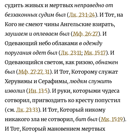
судить живых и мертвых
неправедно от
беззаконных судим был
(
Лк. 23:1-24
). И Тот, на
Кого не смеют чины Ангельские взирать,
заушаем и оплеваем был
(
Мф. 26:27
). И
Одевающий небо облаками
в одежду
поругания одет был
(
Лк. 23:11
;
Мк. 15:17
). И
Одевающийся светом, как ризою,
обнажен
был
(
Мф. 27:27, 31
). И Тот, Которому служат
Херувимы и Серафимы,
людям служить
изволил
(
Ин. 13:5
). И руки, которыми чудеса
сотворил, пригвоздить ко кресту попустил
(см.
Лк. 23:33
). И Тот, Который никому
никакого зла не сотворил,
бит был
(
Мк. 15:19
).
И Тот, Который мановением мертвых