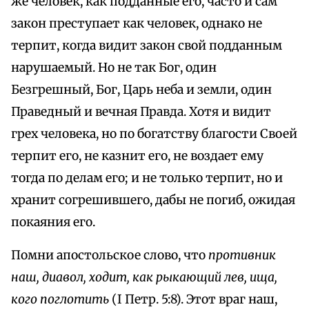
же человек, как подданные его, часто и сам
закон преступает как человек, однако не
терпит, когда видит закон свой подданным
нарушаемый. Но не так Бог, один
Безгрешный, Бог, Царь неба и земли, один
Праведный и вечная Правда. Хотя и видит
грех человека, но по богатству благости Своей
терпит его, не казнит его, не воздает ему
тогда по делам его; и не только терпит, но и
хранит согрешившего, дабы не погиб, ожидая
покаяния его.
Помни апостольское слово, что
противник
наш, диавол, ходит, как рыкающий лев, ища,
кого поглотить
(I Петр. 5:8). Этот враг наш,