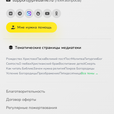
support@predanie.ru
(техн.вопросы)
Мне нужна помощь
Тематические страницы медиатеки
Рождество Христово
Пасха
Великий пост
Пост
Молитва
Литургия
Бог
Святость
О любви
Христианский брак
Воспитание детей
Смерть
Как читать Библию
Зачем нужна религия
Покров Богородицы
Успение Богородицы
Преображение
Пятидесятница
Все темы →
Благотворительность
Договор оферты
Регулярные пожертвования