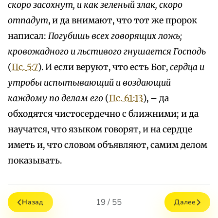
скоро засохнут, и как зеленый злак, скоро
отпадут
, и да внимают, что тот же пророк
написал:
Погубишь всех говорящих ложь;
кровожадного и льстивого гнушается Господь
(
Пс. 5:7
). И если веруют, что есть Бог,
сердца и
утробы испытывающий и воздающий
каждому по делам его
(
Пс. 61:13
), – да
обходятся чистосердечно с ближними; и да
научатся, что языком говорят, и на сердце
иметь и, что словом объявляют, самим делом
показывать.
19 / 55
Назад
Далее