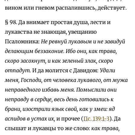
вином или гневом распалившись, действует.
§ 98. Да внимает простая душа, лести и
лукавства не знающая, увещанию
Псаломника:
Не ревнуй лукавым и не завидуй
делающим беззаконие. Ибо они, как трава,
скоро засохнут, и как зеленый злак, скоро
отпадут.
И да молится с Давидом:
Удали
меня, Господи, от человека лукавого, от мужа
неправедного избавь меня. Помыслили они
неправду в сердце, весь день готовились к
брани, изострили язык свой, как у змеи: яд
аспидов в устах их,
и прочее (
Пс. 139:1-3
). Да
слышат и лукавцы то же слово:
как трава,