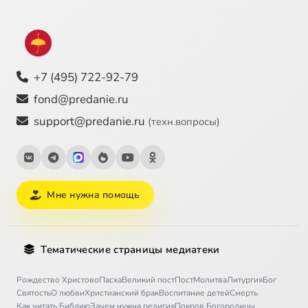
+7 (495) 722-92-79
fond@predanie.ru
support@predanie.ru
(техн.вопросы)
Мне нужна помощь
Тематические страницы медиатеки
Рождество Христово
Пасха
Великий пост
Пост
Молитва
Литургия
Бог
Святость
О любви
Христианский брак
Воспитание детей
Смерть
Как читать Библию
Зачем нужна религия
Покров Богородицы