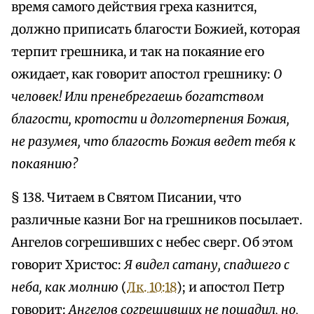
время самого действия греха казнится,
должно приписать благости Божией, которая
терпит грешника, и так на покаяние его
ожидает, как говорит апостол грешнику:
О
человек! Или пренебрегаешь богатством
благости, кротости и долготерпения Божия,
не разумея, что благость Божия ведет тебя к
покаянию?
§ 138. Читаем в Святом Писании, что
различные казни Бог на грешников посылает.
Ангелов согрешивших с небес сверг. Об этом
говорит Христос:
Я видел сатану, спадшего с
неба, как молнию
(
Лк. 10:18
); и апостол Петр
говорит:
Ангелов согрешивших не пощадил, но,