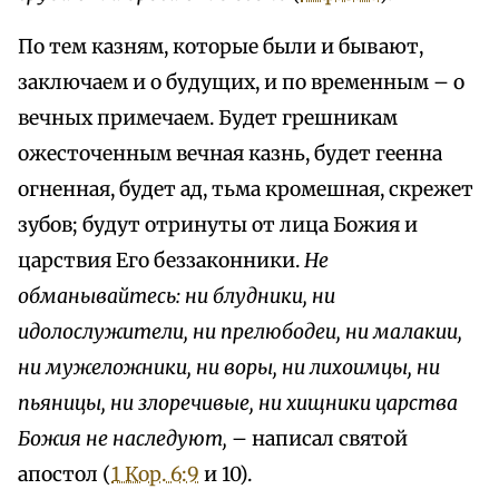
По тем казням, которые были и бывают,
заключаем и о будущих, и по временным – о
вечных примечаем. Будет грешникам
ожесточенным вечная казнь, будет геенна
огненная, будет ад, тьма кромешная, скрежет
зубов; будут отринуты от лица Божия и
царствия Его беззаконники.
Не
обманывайтесь: ни блудники, ни
идолослужители, ни прелюбодеи, ни малакии,
ни мужеложники, ни воры, ни лихоимцы, ни
пьяницы, ни злоречивые, ни хищники царства
Божия не наследуют,
– написал святой
апостол (
1 Кор. 6:9
и 10).