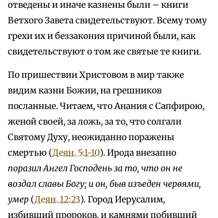
отведены и иначе казнены были – книги
Ветхого Завета свидетельствуют. Всему тому
грехи их и беззакония причиной были, как
свидетельствуют о том же святые те книги.
По пришествии Христовом в мир также
видим казни Божии, на грешников
посланные. Читаем, что Анания с Сапфирою,
женой своей, за ложь, за то, что солгали
Святому Духу, неожиданно поражены
смертью (
Деян. 5:1-10
). Ирода внезапно
поразил Ангел Господень за то, что он не
воздал славы Богу; и он, быв изъеден червями,
умер
(
Деян. 12:23
). Город Иерусалим,
избивший пророков, и камнями побивший