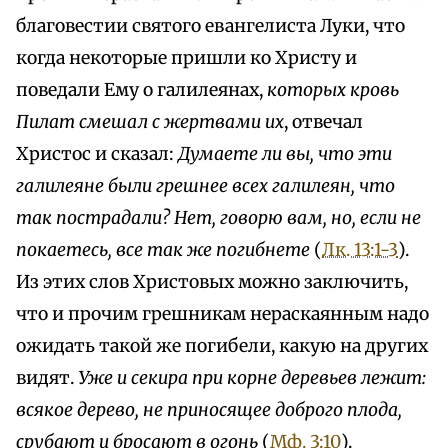
благовестии святого евангелиста Луки, что
когда некоторые пришли ко Христу и
поведали Ему о галилеянах,
которых кровь
Пилат смешал с жертвами их
, отвечал
Христос и сказал:
Думаете ли вы, что эти
галилеяне были грешнее всех галилеян, что
так пострадали? Нет, говорю вам, но, если не
покаетесь, все так же погибнете
(
Лк. 13:1-3
).
Из этих слов Христовых можно заключить,
что и прочим грешникам нераскаянным надо
ожидать такой же погибели, какую на других
видят.
Уже и секира при корне деревьев лежит:
всякое дерево, не приносящее доброго плода,
срубают и бросают в огонь
(
Мф. 3:10
).