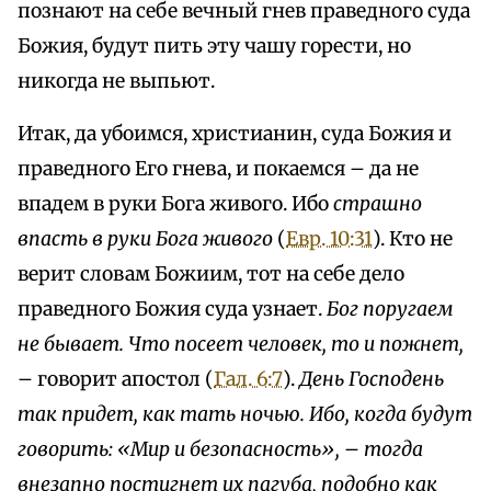
познают на себе вечный гнев праведного суда
Божия, будут пить эту чашу горести, но
никогда не выпьют.
Итак, да убоимся, христианин, суда Божия и
праведного Его гнева, и покаемся – да не
впадем в руки Бога живого. Ибо
страшно
впасть в руки Бога живого
(
Евр. 10:31
). Кто не
верит словам Божиим, тот на себе дело
праведного Божия суда узнает.
Бог поругаем
не бывает. Что посеет человек, то и пожнет,
– говорит апостол (
Гал. 6:7
).
День Господень
так придет, как тать ночью. Ибо, когда будут
говорить: «Мир и безопасность», – тогда
внезапно постигнет их пагуба, подобно как