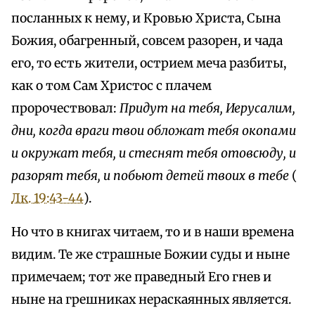
посланных к нему, и Кровью Христа, Сына
Божия, обагренный, совсем разорен, и чада
его, то есть жители, острием меча разбиты,
как о том Сам Христос с плачем
пророчествовал:
Придут на тебя, Иерусалим,
дни, когда враги твои обложат тебя окопами
и окружат тебя, и стеснят тебя отовсюду, и
разорят тебя, и побьют детей твоих в тебе
(
Лк. 19:43-44
).
Но что в книгах читаем, то и в наши времена
видим. Те же страшные Божии суды и ныне
примечаем; тот же праведный Его гнев и
ныне на грешниках нераскаянных является.