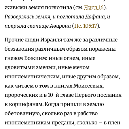
живыми земля поглотила (см.
Числ 16
).
Разверзлась земля, и поглотила Дафана, и
покрыла скопище Авирона
(
Пс. 105:17
).
Прочие люди Израиля там же за различные
беззакония различным образом поражены
гневом Божиим: иные огнем, иные
ядовитыми змеями, иные мечом
иноплеменническим, иные другим образом,
как читаем о том в книгах Моисеевых,
пророческих и в 10-й главе Первого послания
к коринфянам. Когда пришли в землю
обетованную, сколько раз в рабство
иноплеменникам преданы, сколько – в плен