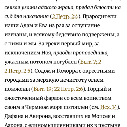
связав узами адского мрака, предал блюсти на
суд для наказания
(
2 Петр. 2:4
). Прародители
наши Адам и Ева из рая за ослушание
изгнаны, и всякому бедствию подвержены, а
с ними и мы. За грехи первый мир, за
исключением Ноя,
правды проповедника,
ужасным потопом погублен (
Быт. 7; 2
2 Петр. 2:5
). Содом и Гоморра с окрестными
городами за мерзкую нечистоту огнем
пожжены (
Быт. 19; 2
2 Петр. 2:6
). Гордый и
ожесточенный фараон со всем воинством
своим в Чермном море потоплен (см.
Исх. 14
).
Дафана и Авирона, восставших на Моисея и
Аарона, с единомышленниками их в пустыне