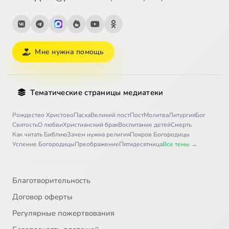
Мне нужна помощь
Тематические страницы медиатеки
Рождество Христово
Пасха
Великий пост
Пост
Молитва
Литургия
Бог
Святость
О любви
Христианский брак
Воспитание детей
Смерть
Как читать Библию
Зачем нужна религия
Покров Богородицы
Успение Богородицы
Преображение
Пятидесятница
Все темы →
Благотворительность
Договор оферты
Регулярные пожертвования