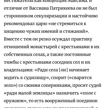
нестяжательская концепция Максима. В
отличие от Вассиана Патрикеева он не был
сторонником секуляризации и настойчиво
рекомендовал царю «не стремиться к
хищению чужих имений и стяжаний».
Вместе с тем он резко осуждал практику
отношений монастырей с крестьянами в их
собственных селах, а также постоянные
тяжбы с крестьянами соседних сел и их
владельцами: «Ради села [он] начинает
ходить к судилищу», спорит («сварится
зело») со своими соперниками, просит судей
«ради малой землицы» назначить «поле с
оружием», то есть вооруженный поединок