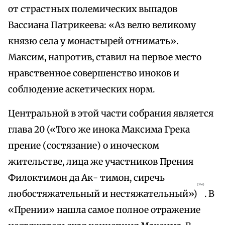
от страстных полемических выпадов
Вассиана Патрикеева: «Аз велю великому
князю села у монастырей отнимать».
Максим, напротив, ставил на первое место
нравственное совершенство иноков и
соблюдение аскетических норм.
Центральной в этой части собрания является
глава 20 («Того же инока Максима Грека
прение (состязание) о иноческом
жительстве, лица же участников Прения
Филоктимон да Ак- тимон, сиречь
{346}
любостяжательный и нестяжательный»)
. В
«Прении» нашла самое полное отражение