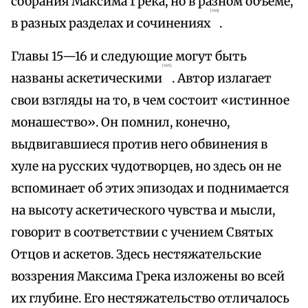
собрания Максима Грека, но в разном объеме,
{344}
в разных разделах и сочинениях
.
Главы 15—16 и следующие могут быть
{345}
названы аскетическими
. Автор излагает
свои взгляды на то, в чем состоит «истинное
монашество». Он помнил, конечно,
выдвигавшиеся против него обвинения в
хуле на русских чудотворцев, но здесь он не
вспоминает об этих эпизодах и поднимается
на высоту аскетического чувства и мысли,
говорит в соответствии с учением Святых
Отцов и аскетов. Здесь нестяжательские
воззрения Максима Грека изложены во всей
их глубине. Его нестяжательство отличалось