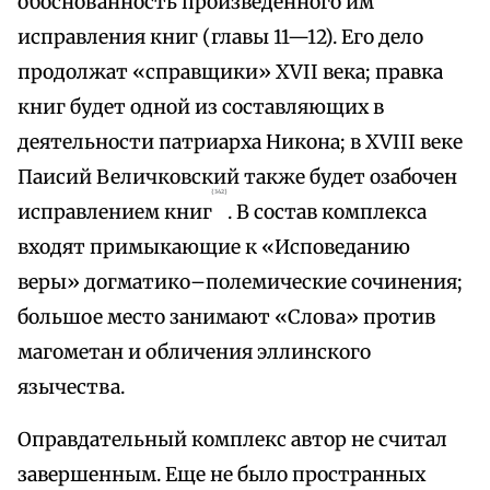
обоснованность произведенного им
исправления книг (главы 11—12). Его дело
продолжат «справщики» XVII века; правка
книг будет одной из составляющих в
деятельности патриарха Никона; в XVIII веке
Паисий Величковский также будет озабочен
{342}
исправлением книг
. В состав комплекса
входят примыкающие к «Исповеданию
веры» догматико–полемические сочинения;
большое место занимают «Слова» против
магометан и обличения эллинского
язычества.
Оправдательный комплекс автор не считал
завершенным. Еще не было пространных