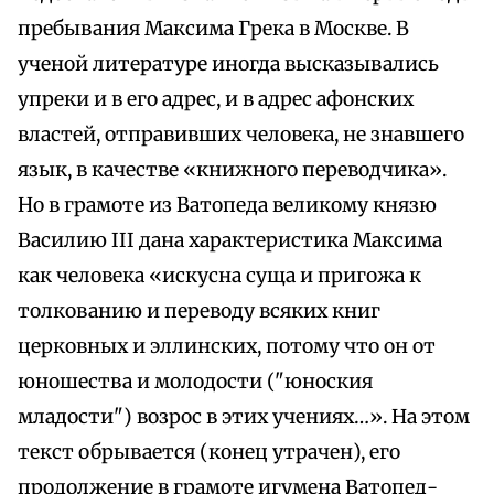
пребывания Максима Грека в Москве. В
ученой литературе иногда высказывались
упреки и в его адрес, и в адрес афонских
властей, отправивших человека, не знавшего
язык, в качестве «книжного переводчика».
Но в грамоте из Ватопеда великому князю
Василию III дана характеристика Максима
как человека «искусна суща и пригожа к
толкованию и переводу всяких книг
церковных и эллинских, потому что он от
юношества и молодости ("юноския
младости") возрос в этих учениях…». На этом
текст обрывается (конец утрачен), его
продолжение в грамоте игумена Ватопед-