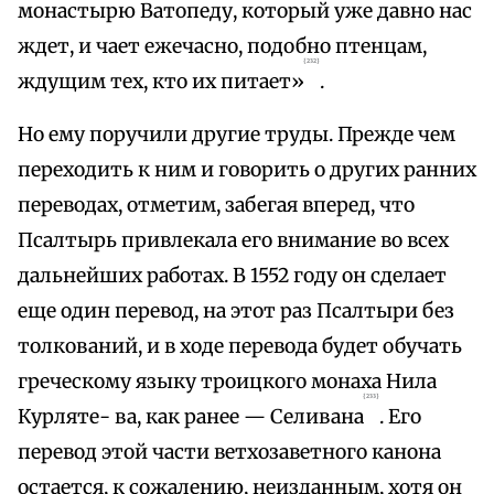
монастырю Ватопеду, который уже давно нас
ждет, и чает ежечасно, подобно птенцам,
{232}
ждущим тех, кто их питает»
.
Но ему поручили другие труды. Прежде чем
переходить к ним и говорить о других ранних
переводах, отметим, забегая вперед, что
Псалтырь привлекала его внимание во всех
дальнейших работах. В 1552 году он сделает
еще один перевод, на этот раз Псалтыри без
толкований, и в ходе перевода будет обучать
греческому языку троицкого монаха Нила
{233}
Курляте- ва, как ранее — Селивана
. Его
перевод этой части ветхозаветного канона
остается, к сожалению, неизданным, хотя он