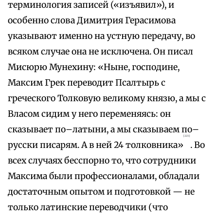
терминология записей («изъявил»), и
особенно слова Димитрия Герасимова
указывают именно на устную передачу, во
всяком случае она не исключена. Он писал
Мисюрю Мунехину: «Ныне, господине,
Максим Грек переводит Псалтырь с
греческого Толковую великому князю, а мы с
Власом сидим у него переменяясь: он
сказывает по–латыни, а мы сказываем по–
{223}
русски писарям. А в ней 24 толковника»
. Во
всех случаях бесспорно то, что сотрудники
Максима были профессионалами, обладали
достаточным опытом и подготовкой — не
только латинские переводчики (что