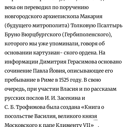
века он переводил по поручению
новгородского архиепископа Макария
(будущего митрополита) Толковую Псалтырь
Бруно Вюрцбургского (Гербиполенского),
которого мы уже упоминали, говоря об
основании картузиан- ского ордена. На
информации Димитрия Герасимова основано
сочинение Павла Йовия, описывающее его
пребывание в Риме в 1525 году. В свою
очередь, при участии Власия и по рассказам
русских послов И. И. Засекина и
С. Б. Трофимова была создана «Книга о
посольстве Василия, великого князя
{226}
Московского к папе Клименту VII»
.