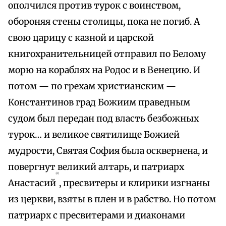
ополчился против турок с воинством,
обороняя стены столицы, пока не погиб. А
свою царицу с казной и царской
книгохранительницей отправил по Белому
морю на кораблях на Родос и в Венецию. И
потом — по грехам христианским —
Константинов град Божиим праведным
судом был передан под власть безбожных
турок… и великое святилище Божией
мудрости, Святая София была осквернена, и
повергнут великий алтарь, и патриарх
{4}
Анастасий
, пресвитеры и клирики изгнаны
из церкви, взяты в плен и в рабство. Но потом
патриарх с пресвитерами и диаконами