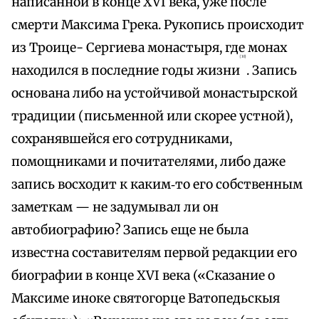
написанной в конце XVI века, уже после
смерти Максима Грека. Рукопись происходит
из Троице- Сергиева монастыря, где монах
{10}
находился в последние годы жизни
. Запись
основана либо на устойчивой монастырской
традиции (письменной или скорее устной),
сохранявшейся его сотрудниками,
помощниками и почитателями, либо даже
запись восходит к каким‑то его собственным
заметкам — не задумывал ли он
автобиографию? Запись еще не была
известна составителям первой редакции его
биографии в конце XVI века («Сказание о
Максиме иноке святогорце Ватопедьскыя