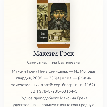
Максим Грек
Синицына, Нина Васильевна
Максим Грек / Нина Синицына. — М.: Молодая
гвардия, 2008. — 236[4] е.: ил. — (Жизнь
замечательных людей: сер. биогр.; вып. 1162).
ISBN 978–5-235–03104–3
Судьба преподобного Максима Грека
удивительна — покинув в юные годы родную