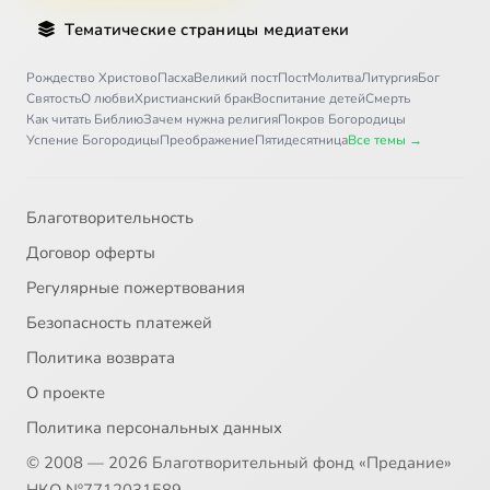
Тематические страницы медиатеки
Рождество Христово
Пасха
Великий пост
Пост
Молитва
Литургия
Бог
Святость
О любви
Христианский брак
Воспитание детей
Смерть
Как читать Библию
Зачем нужна религия
Покров Богородицы
Успение Богородицы
Преображение
Пятидесятница
Все темы →
Благотворительность
Договор оферты
Регулярные пожертвования
Безопасность платежей
Политика возврата
О проекте
Политика персональных данных
© 2008 — 2026 Благотворительный фонд «Предание»