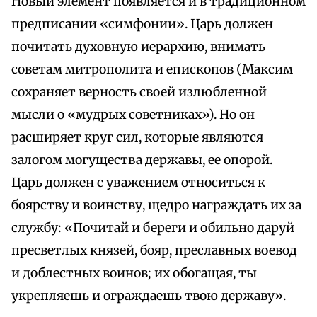
Новый элемент появляется и в традиционном
предписании «симфонии». Царь должен
почитать духовную иерархию, внимать
советам митрополита и епископов (Максим
сохраняет верность своей излюбленной
мысли о «мудрых советниках»). Но он
расширяет круг сил, которые являются
залогом могущества державы, ее опорой.
Царь должен с уважением относиться к
боярству и воинству, щедро награждать их за
службу: «Почитай и береги и обильно даруй
пресветлых князей, бояр, преславных воевод
и доблестных воинов; их обогащая, ты
укрепляешь и ограждаешь твою державу».