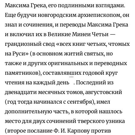
Максима Грека, его подлинными взглядами.
Еще будучи новгородским архиепископом, он
знал и сочинения, и переводы Максима Грека
и включил их в Великие Минеи Четьи —
грандиозный свод «всех книг четьих, чтомых
на Руси» (в основном житий святых, но
также и других оригинальных и переводных
памятников), составлявших годовой круг
{323}
чтения на каждый день
. Последний из
двенадцати месячных томов, августовский
(год тогда начинался с сентября), имел
дополнительную часть, в которой нашлось
место для двух сочинений тверского узника
(второе послание Ф. И. Карпову против