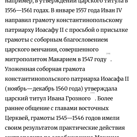
например, в утверждении царского титула в
1556—1561 годах. В январе 1557 года Иван IV
направил грамоту константинопольскому
патриарху Иоасафу II с просьбой о присылке
грамоты с соборным благословением
царского венчания, совершенного
{331}
митрополитом Макарием в 1547 году
.
Уложенная соборная грамота
константинопольского патриарха Иоасафа II
(ноябрь—декабрь 1560 года) утверждала
{332}
царский титул Ивана Грозного
. Более
раннее общение с главами восточных
Церквей, грамоты 1545—1546 годов имели
своим результатом практические действия