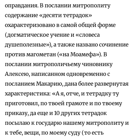
оправдания. В послании митрополиту
содержание «десяти тетрадок»
охарактеризовано в самой общей форме
(догматическое учение и «словеса
душеполезные»), а также названо сочинение
против магометан («на Моамефа»). В
послании митрополичьему чиновнику
Алексею, написанном одновременно с
посланием Макарию, дана более развернутая
характеристика: «А я, отче, и тетрадку ту
приготовил, по твоей грамоте и по твоему
приказу, да еще и 10 других тетрадок
посылаю к государю нашему митрополиту и
к тебе, вещи, по моему суду (то есть