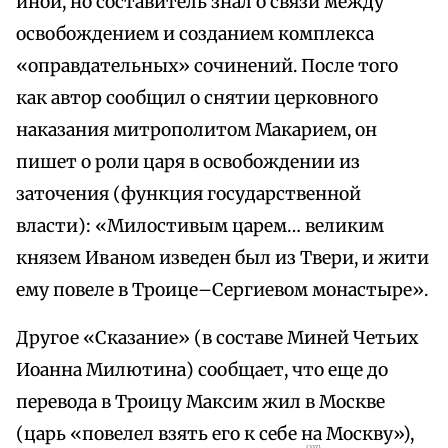
иной, но составитель знал о связи между
освобождением и созданием комплекса
«оправдательных» сочинений. После того
как автор сообщил о снятии церковного
наказания митрополитом Макарием, он
пишет о роли царя в освобождении из
заточения (функция государственной
власти): «Милостивым царем… великим
князем Иваном изведен был из Твери, и жити
ему повеле в Троице–Сергиевом монастыре».
Другое «Сказание» (в составе Миней Четьих
Иоанна Милютина) сообщает, что еще до
перевода в Троицу Максим жил в Москве
(царь «повелел взять его к себе на Москву»),
{337}