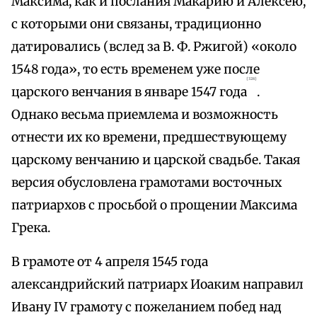
Максима, как и послания Макарию и Алексею,
с которыми они связаны, традиционно
датировались (вслед за В. Ф. Ржигой) «около
1548 года», то есть временем уже после
{328}
царского венчания в январе 1547 года
.
Однако весьма приемлема и возможность
отнести их ко времени, предшествующему
царскому венчанию и царской свадьбе. Такая
версия обусловлена грамотами восточных
патриархов с просьбой о прощении Максима
Грека.
В грамоте от 4 апреля 1545 года
александрийский патриарх Иоаким направил
Ивану IV грамоту с пожеланием побед над