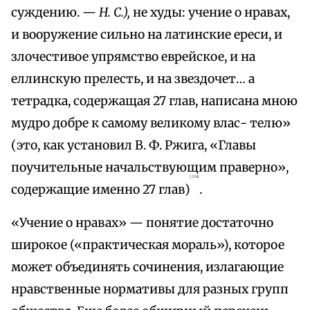
суждению. —
Н. С.),
не худы: учение о нравах,
и вооружение сильно на латинские ереси, и
злочестивое упрямство еврейское, и на
еллинскую прелесть, и на звездочет… а
тетрадка, содержащая 27 глав, написана мною
мудро добре к самому великому влас- телю»
(это, как установил В. Ф. Ржига, «Главы
поучительные начальствующим праверно»,
{320}
содержащие именно 27 глав)
.
«Учение о нравах» — понятие достаточно
широкое («практическая мораль»), которое
может объединять сочинения, излагающие
нравственные нормативы для разных групп