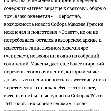
общества. Еще более обширный перечень
содержит «Ответ вкратце к святому Собору о
{321}
том, в чем оклеветан»
. Вероятно,
возможность нового Собора Максим Грек не
исключал и подготовил «Ответ», но он не
потребовался, остался в авторском архиве и
известен в единственном экземпляре
(«списке»), не входя ни в одно из собраний
сочинений. Максим дает еще более широкий
перечень своих сочинений, который может
доказать его невиновность, отсутствие у него
«еретического порока». Это — тот ответ,
который не был выслушан на Соборах 1525 и
1531 годов с их «свидетелями». После