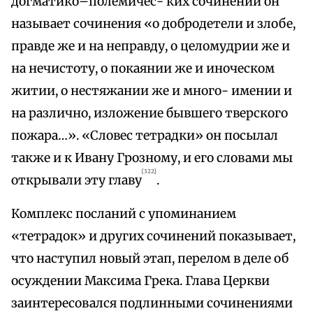
догматико–полемичес- ких сочинений он
называет сочинения «о добродетели и злобе,
правде же и на неправду, о целомудрии же и
на нечистоту, о покаянии же и иноческом
житии, о нестяжании же и много- имении и
на различно, изложение бывшего тверского
пожара…». «Словес тетрадки» он посылал
также и к Ивану Грозному, и его словами мы
{322}
открывали эту главу
.
Комплекс посланий с упоминанием
«тетрадок» и других сочинений показывает,
что наступил новый этап, перелом в деле об
осуждении Максима Грека. Глава Церкви
заинтересовался подлинными сочинениями