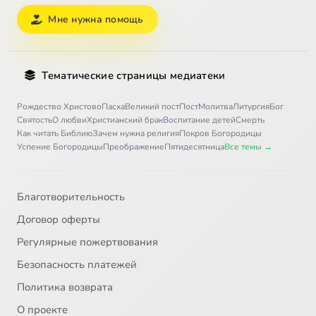
Мне нужна помощь
Тематические страницы медиатеки
Рождество Христово
Пасха
Великий пост
Пост
Молитва
Литургия
Бог
Святость
О любви
Христианский брак
Воспитание детей
Смерть
Как читать Библию
Зачем нужна религия
Покров Богородицы
Успение Богородицы
Преображение
Пятидесятница
Все темы →
Благотворительность
Договор оферты
Регулярные пожертвования
Безопасность платежей
Политика возврата
О проекте