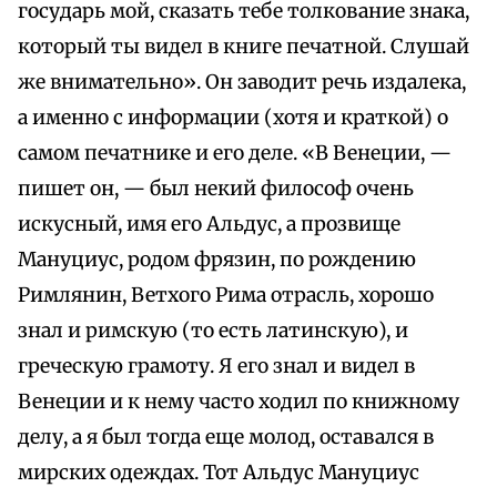
государь мой, сказать тебе толкование знака,
который ты видел в книге печатной. Слушай
же внимательно». Он заводит речь издалека,
а именно с информации (хотя и краткой) о
самом печатнике и его деле. «В Венеции, —
пишет он, — был некий философ очень
искусный, имя его Альдус, а прозвище
Мануциус, родом фрязин, по рождению
Римлянин, Ветхого Рима отрасль, хорошо
знал и римскую (то есть латинскую), и
греческую грамоту. Я его знал и видел в
Венеции и к нему часто ходил по книжному
делу, а я был тогда еще молод, оставался в
мирских одеждах. Тот Альдус Мануциус