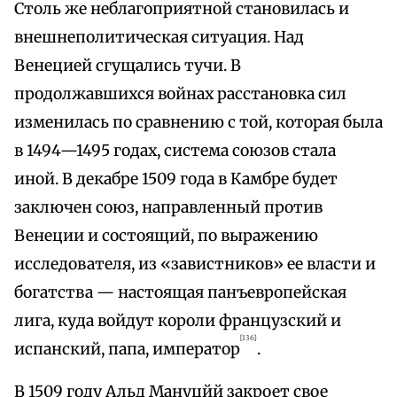
Столь же неблагоприятной становилась и
внешнеполитическая ситуация. Над
Венецией сгущались тучи. В
продолжавшихся войнах расстановка сил
изменилась по сравнению с той, которая была
в 1494—1495 годах, система союзов стала
иной. В декабре 1509 года в Камбре будет
заключен союз, направленный против
Венеции и состоящий, по выражению
исследователя, из «завистников» ее власти и
богатства — настоящая панъевропейская
лига, куда войдут короли французский и
{136}
испанский, папа, император
.
В 1509 году Альд Мануцйй закроет свое