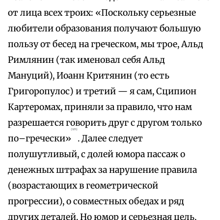
от лица всех троих: «Поскольку серьезные
любители образования получают большую
пользу от бесед на греческом, мы трое, Альд
Римлянин (так именовал себя Альд
Мануций), Иоанн Критянин (то есть
Григоропулос) и третий — я сам, Сципион
Картеромах, приняли за правило, что нам
разрешается говорить друг с другом только
{125}
по–гречески»
. Далее следует
полушутливый, с долей юмора пассаж о
денежных штрафах за нарушение правила
(возрастающих в геометрической
прогрессии), о совместных обедах и ряд
других деталей. Но юмор и серьезная цель,