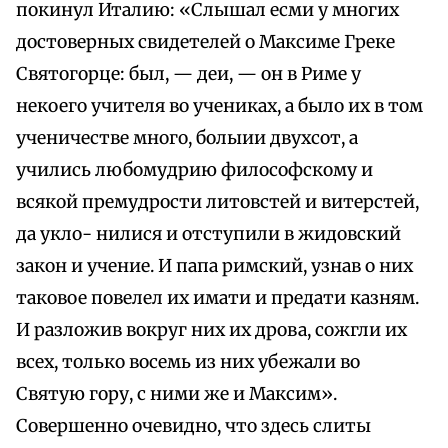
покинул Италию: «Слышал есми у многих
достоверных свидетелей о Максиме Греке
Святогорце: был, — деи, — он в Риме у
некоего учителя во учениках, а было их в том
ученичестве много, болыии двухсот, а
учились любомудрию философскому и
всякой премудрости литовстей и витерстей,
да укло- нилися и отступили в жидовский
закон и учение. И папа римский, узнав о них
таковое повелел их имати и предати казням.
И разложив вокруг них их дрова, сожгли их
всех, только восемь из них убежали во
Святую гору, с ними же и Максим».
Совершенно очевидно, что здесь слиты