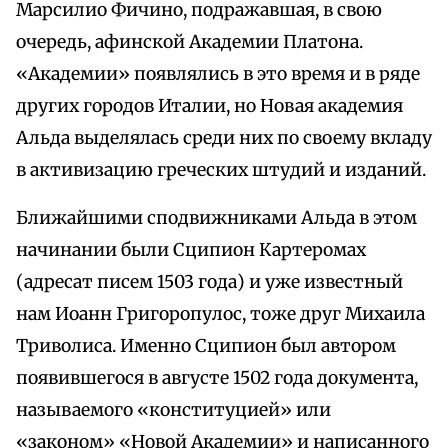
Марсилио Фичино, подражавшая, в свою
очередь, афинской Академии Платона.
«Академии» появлялись в это время и в ряде
других городов Италии, но Новая академия
Альда выделялась среди них по своему вкладу
в активизацию греческих штудий и изданий.
Ближайшими сподвижниками Альда в этом
начинании были Сципион Картеромах
(адресат писем 1503 года) и уже известный
нам Иоанн Григоропулос, тоже друг Михаила
Триволиса. Именно Сципион был автором
появившегося в августе 1502 года документа,
называемого «конституцией» или
«законом» «Новой Академии» и написанного