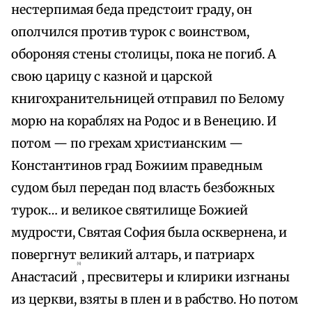
нестерпимая беда предстоит граду, он
ополчился против турок с воинством,
обороняя стены столицы, пока не погиб. А
свою царицу с казной и царской
книгохранительницей отправил по Белому
морю на кораблях на Родос и в Венецию. И
потом — по грехам христианским —
Константинов град Божиим праведным
судом был передан под власть безбожных
турок… и великое святилище Божией
мудрости, Святая София была осквернена, и
повергнут великий алтарь, и патриарх
{4}
Анастасий
, пресвитеры и клирики изгнаны
из церкви, взяты в плен и в рабство. Но потом