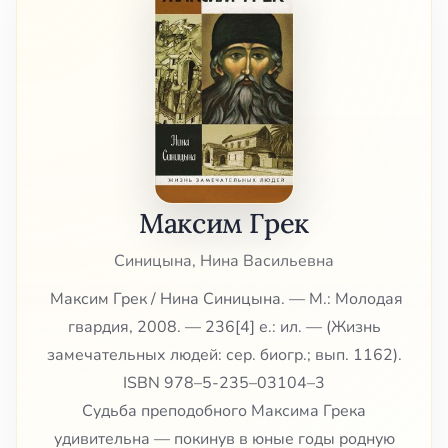
Максим Грек
Синицына, Нина Васильевна
Максим Грек / Нина Синицына. — М.: Молодая
гвардия, 2008. — 236[4] е.: ил. — (Жизнь
замечательных людей: сер. биогр.; вып. 1162).
ISBN 978–5-235–03104–3
Судьба преподобного Максима Грека
удивительна — покинув в юные годы родную