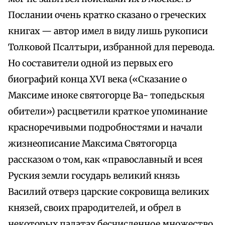
Послании очень кратко сказано о греческих
книгах — автор имел в виду лишь рукописи
Толковой Псалтыри, избранной для перевода.
Но составители одной из первых его
биографий конца XVI века («Сказание о
Максиме иноке святогорце Ва- топедьскыя
обители») расцветили краткое упоминание
красноречивыми подробностями и начали
жизнеописание Максима Святогорца
рассказом о том, как «православный и всея
Руския земли государь великий князь
Василий отверз царские сокровища великих
князей, своих прародителей, и обрел в
некоторых палатах бесчисленное множество