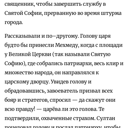
священник, чтобы завершить службу в
Святой Софии, прерванную во время штурма
города.
Рассказывали и по–другому. Голову царя
будто бы принесли Мехмеду, когда с площади
у Великой Церкви (так называли Святую
Софию), где собрались патриархи, весь клир и
множество народа, он направлялся к
царскому дворцу. Увидев голову и
обрадовавшись, завоеватель призвал всех
бояр и стратегов, спросил — да скажут они
всю правду! — царёва ли это голова. Те
подтвердили, охваченные страхом. Султан
поцеловал голову и послал патриарху, чтобы