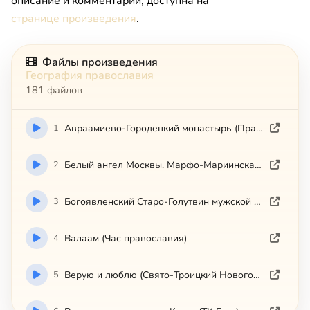
описание и комментарии, доступна на
странице произведения
.
Файлы произведения
География православия
181 файлов
1
Авраамиево-Городецкий монастырь (Православные памятники земли Костромской)
2
Белый ангел Москвы. Марфо-Мариинская обитель
3
Богоявленский Старо-Голутвин мужской монастырь (Коломна)
4
Валаам (Час православия)
5
Верую и люблю (Свято-Троицкий Новоголутвин женск.монастырь)