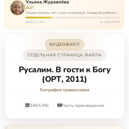
Ульяна Журавлёва
ДЦП
Ульяне восемь лет, и она четвертый, младший ребёнок в
многодетной семье. И с самого рождения Ульяну лечат.
Несколько операций, ежедневные процедуры,
50 621,11 ₽
из 180 000 ₽
длительные реабилитации и беско…
ВИДЕОФАЙЛ
ОТДЕЛЬНАЯ СТРАНИЦА ФАЙЛА
Русалим. В гости к Богу
(ОРТ, 2011)
География православия
348.5 МБ
Часть произведения