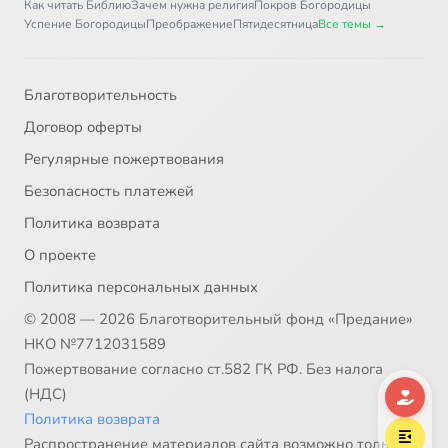
Как читать Библию
Зачем нужна религия
Покров Богородицы
Успение Богородицы
Преображение
Пятидесятница
Все темы →
32
Колокольня Свято-Троицкой Сергиевой Лавры (ТК Центр 2009)
33
Миряне. Земное воинство Архангела Михаила (пустынь в Адыгее)
Благотворительность
Договор оферты
34
Монастыри Российской империи. Троице-Сергиевая лавра
Регулярные пожертвования
Безопасность платежей
35
Монастырь Патриарха. Новый Иерусалим (ИА БПЦ)
Политика возврата
36
Неугасимый свет. Саввино-Сторожевская обитель
О проекте
Политика персональных данных
37
Новоспасский монастырь
© 2008 — 2026 Благотворительный фонд «Предание»
НКО №7712031589
38
Новый Иерусалим (Воскресенский Новоиерусалимский монастрь)
Пожертвование согласно ст.582 ГК РФ. Без налога
(НДС)
39
Новый Иерусалим (Россия 2009)
Политика возврата
Распространение материалов сайта возможно только в