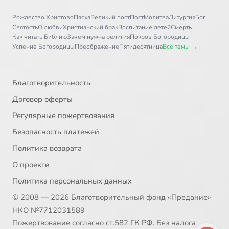
Рождество Христово
Пасха
Великий пост
Пост
Молитва
Литургия
Бог
31
Исаакиевский собор
Святость
О любви
Христианский брак
Воспитание детей
Смерть
Как читать Библию
Зачем нужна религия
Покров Богородицы
Успение Богородицы
Преображение
Пятидесятница
Все темы →
32
Колокольня Свято-Троицкой Сергиевой Лавры (ТК Центр 2009)
33
Миряне. Земное воинство Архангела Михаила (пустынь в Адыгее)
Благотворительность
Договор оферты
34
Монастыри Российской империи. Троице-Сергиевая лавра
Регулярные пожертвования
Безопасность платежей
35
Монастырь Патриарха. Новый Иерусалим (ИА БПЦ)
Политика возврата
36
Неугасимый свет. Саввино-Сторожевская обитель
О проекте
Политика персональных данных
37
Новоспасский монастырь
© 2008 — 2026 Благотворительный фонд «Предание»
НКО №7712031589
38
Новый Иерусалим (Воскресенский Новоиерусалимский монастрь)
Пожертвование согласно ст.582 ГК РФ. Без налога