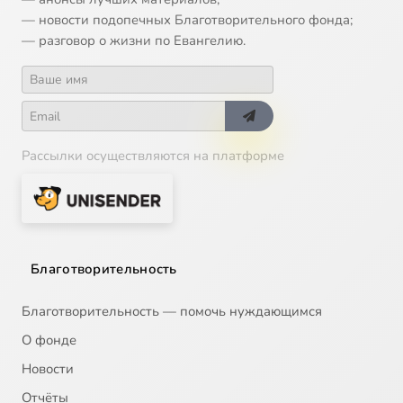
— новости подопечных Благотворительного фонда;
— разговор о жизни по Евангелию.
14
Господин Великий Новгород ч 1,2 (ТК Радость моя)(ТК Союз 2008-11-11)
15
Господин Великий Новгород ч 3,4 (ТК Радость моя)(ТК Союз 2008-11-12)
16
Дивеево (ТК Глас)
Рассылки осуществляются на платформе
17
Дивеево (ТК Союз)
18
Дивеево-Четвертый удел Богородицы
Благотворительность
19
Дивеево. Канавка Божией Матери (АСТ 1999)
Благотворительность — помочь нуждающимся
20
Дивеево. Святая Канавка (ТК Спас 2009-02-28)
О фонде
Новости
21
Дивеевские пророчества (ТК Спас 2008-07-17)
Отчёты