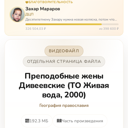
БЛАГОТВОРИТЕЛЬНОСТЬ
Захар Мараров
ДЦП
Десятилетнему Захару нужна новая коляска, потом что
старая сломалась. А без коляски он не сможет не только
просто выходить из дома, но и продолжать лечение в
326 504,03 ₽
из 398 600 ₽
реабилитационных центр…
ВИДЕОФАЙЛ
ОТДЕЛЬНАЯ СТРАНИЦА ФАЙЛА
Преподобные жены
Дивеевские (ТО Живая
вода, 2000)
География православия
192.3 МБ
Часть произведения