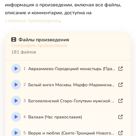
информация о произведении, включая все файлы,
описание и комментарии, доступна на
странице произведения
.
Файлы произведения
География православия
181 файлов
1
Авраамиево-Городецкий монастырь (Православные памятники земли Костромской)
2
Белый ангел Москвы. Марфо-Мариинская обитель
3
Богоявленский Старо-Голутвин мужской монастырь (Коломна)
4
Валаам (Час православия)
5
Верую и люблю (Свято-Троицкий Новоголутвин женск.монастырь)