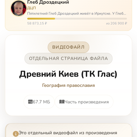
Глеб Дроздецкий
ДЦП
Пятилетний Глеб Дроздецкий живёт в Иркутске. У Глеба
ДЦП из-за перенесённого в младенчестве менингита,
но его положение осложняется эпилепсией, с которой
58 873,15 ₽
из 206 900 ₽
долгое время была невозмож…
ВИДЕОФАЙЛ
ОТДЕЛЬНАЯ СТРАНИЦА ФАЙЛА
Древний Киев (ТК Глас)
География православия
67.7 МБ
Часть произведения
Это отдельный видеофайл из произведения