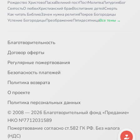
Рождество Христово
Пасха
Великий пост
Пост
Молитва
Литургия
Бог
31
Исаакиевский собор
Святость
О любви
Христианский брак
Воспитание детей
Смерть
Как читать Библию
Зачем нужна религия
Покров Богородицы
Успение Богородицы
Преображение
Пятидесятница
Все темы →
32
Колокольня Свято-Троицкой Сергиевой Лавры (ТК Центр 2009)
33
Миряне. Земное воинство Архангела Михаила (пустынь в Адыгее)
Благотворительность
Договор оферты
34
Монастыри Российской империи. Троице-Сергиевая лавра
Регулярные пожертвования
Безопасность платежей
35
Монастырь Патриарха. Новый Иерусалим (ИА БПЦ)
Политика возврата
36
Неугасимый свет. Саввино-Сторожевская обитель
О проекте
Политика персональных данных
37
Новоспасский монастырь
© 2008 — 2026 Благотворительный фонд «Предание»
НКО №7712031589
38
Новый Иерусалим (Воскресенский Новоиерусалимский монастрь)
Пожертвование согласно ст.582 ГК РФ. Без налога
(НДС)
39