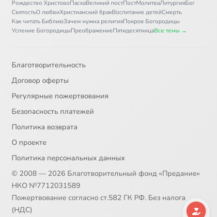
Рождество Христово
Пасха
Великий пост
Пост
Молитва
Литургия
Бог
31
Исаакиевский собор
Святость
О любви
Христианский брак
Воспитание детей
Смерть
Как читать Библию
Зачем нужна религия
Покров Богородицы
Успение Богородицы
Преображение
Пятидесятница
Все темы →
32
Колокольня Свято-Троицкой Сергиевой Лавры (ТК Центр 2009)
33
Миряне. Земное воинство Архангела Михаила (пустынь в Адыгее)
Благотворительность
Договор оферты
34
Монастыри Российской империи. Троице-Сергиевая лавра
Регулярные пожертвования
Безопасность платежей
35
Монастырь Патриарха. Новый Иерусалим (ИА БПЦ)
Политика возврата
36
Неугасимый свет. Саввино-Сторожевская обитель
О проекте
Политика персональных данных
37
Новоспасский монастырь
© 2008 — 2026 Благотворительный фонд «Предание»
НКО №7712031589
38
Новый Иерусалим (Воскресенский Новоиерусалимский монастрь)
Пожертвование согласно ст.582 ГК РФ. Без налога
(НДС)
39
Новый Иерусалим (Россия 2009)