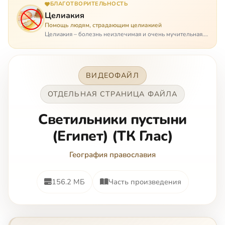
БЛАГОТВОРИТЕЛЬНОСТЬ
Целиакия
Помощь людям, страдающим целиакией
Целиакия – болезнь неизлечимая и очень мучительная.
При этом ею невозможно заразиться. Больной
целиакией страдает в одиночестве, не представляя
опасности ни для кого, кроме своих п…
ВИДЕОФАЙЛ
ОТДЕЛЬНАЯ СТРАНИЦА ФАЙЛА
Светильники пустыни
(Египет) (ТК Глас)
География православия
156.2 МБ
Часть произведения