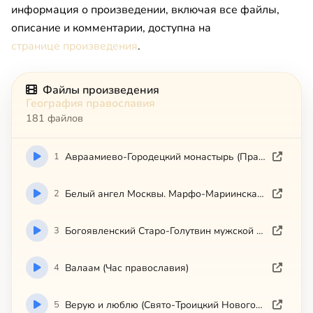
информация о произведении, включая все файлы,
описание и комментарии, доступна на
странице произведения
.
Файлы произведения
География православия
181 файлов
1
Авраамиево-Городецкий монастырь (Православные памятники земли Костромской)
2
Белый ангел Москвы. Марфо-Мариинская обитель
3
Богоявленский Старо-Голутвин мужской монастырь (Коломна)
4
Валаам (Час православия)
5
Верую и люблю (Свято-Троицкий Новоголутвин женск.монастырь)