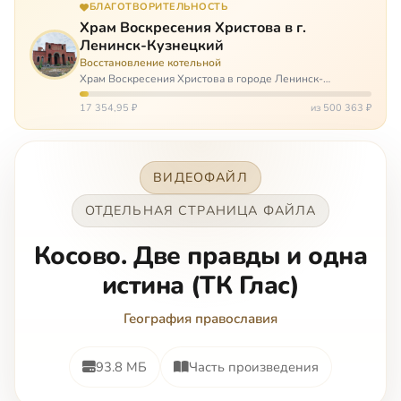
БЛАГОТВОРИТЕЛЬНОСТЬ
Храм Воскресения Христова в г.
Ленинск-Кузнецкий
Восстановление котельной
Храм Воскресения Христова в городе Ленинск-
Кузнецкий в Кемеровской области – совсем новый, он
открылся всего 20 назад. И сейчас храм может вообще
17 354,95 ₽
из 500 363 ₽
закрыться. Потому что это Сибирь,…
ВИДЕОФАЙЛ
ОТДЕЛЬНАЯ СТРАНИЦА ФАЙЛА
Косово. Две правды и одна
истина (ТК Глас)
География православия
93.8 МБ
Часть произведения