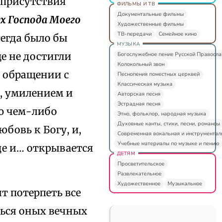
е присутствия
ФИЛЬМЫ И ТВ
Документальные фильмы
ех Господа Моего
Художественные фильмы
ТВ-передачи
Семейное кино
сегда было бы
МУЗЫКА
ще не достигли
Богослужебное пение Русской Правосл
Колокольный звон
м обращении с
Песнопения поместных церквей
Классическая музыка
, умилением и
Авторская песня
Эстрадная песня
ью чем-либо
Этно, фольклор, народная музыка
Духовные канты, стихи, песни, романсы
юбовь к Богу, и,
Современная вокальная и инструментал
Учебные материалы по музыке и пению
дце и… открывается
ДЕТЯМ
Просветительское
Развлекательное
Художественное
Музыкальное
т потерпеть все
ться оных вечных