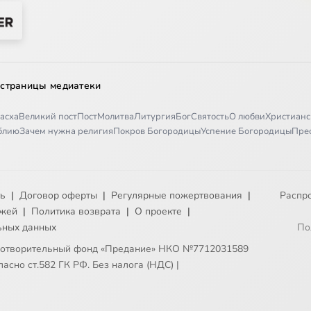
 страницы медиатеки
асха
Великий пост
Пост
Молитва
Литургия
Бог
Святость
О любви
Христианс
иблию
Зачем нужна религия
Покров Богородицы
Успение Богородицы
Пре
ть
|
Договор оферты
|
Регулярные пожертвования
|
Распр
ежей
|
Политика возврата
|
О проекте
|
ьных данных
По
готворительный фонд «Предание» НКО №7712031589
асно ст.582 ГК РФ. Без налога (НДС)
|