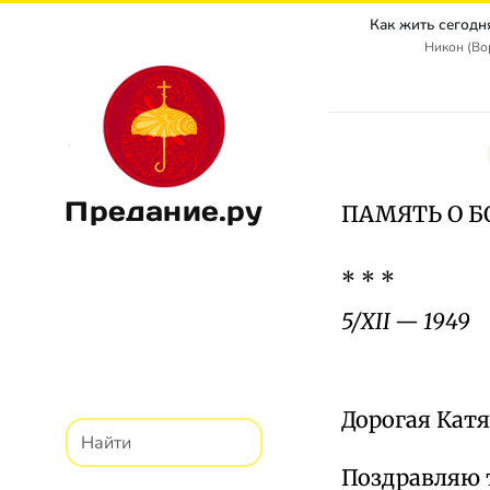
Никон (Во
Предание.ру
ПАМЯТЬ О Б
* * *
5/ХII — 1949
Дорогая Катя
Поздравляю т