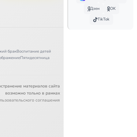
Дзен
OK
TikTok
кий брак
Воспитание детей
ображение
Пятидесятница
остранение материалов сайта
возможно только в рамках
льзовательского соглашения