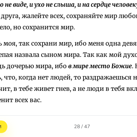
 не виде, и ухо не слыша, и на сердце челове
друга, жалейте всех, сохраняйте мир любо
ело, но сохранится мир.
ь моя, так сохрани мир, ибо меня одна де
епая назвала сыном мира. Так как мой дух
дь дочерью мира, ибо
в мире место Божие
.
 что, когда нет людей, то раздражаешься 
чит, в тебе живет гнев, а не люди в тебя 
нит всех вас.
28 / 47
И