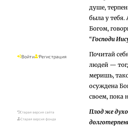
душе, терпен
была у тебя.
Богом, говор
“
Господи Иис
Почитай себя
Войти
Регистрация
людей — тогд
меришь, тако
осуждена Бог
своем, пока 
Плод же дух
Старая версия сайта
Старая версия фонда
долготерпени