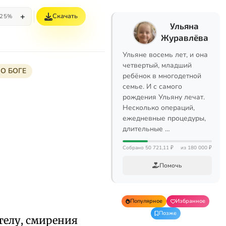
+
Скачать
25%
Ульяна
Журавлёва
Ульяне восемь лет, и она
четвертый, младший
О БОГЕ
ребёнок в многодетной
семье. И с самого
рождения Ульяну лечат.
Несколько операций,
ежедневные процедуры,
длительные …
Собрано 50 721,11 ₽
из 180 000 ₽
Помочь
Популярное
Избранное
Позже
телу, смирения