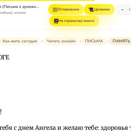
Как жить сегодня (Письма о духовной жизни)
−
Оглавление
Целиком
1
робьев), игумен
На страничку книги
Как жить сегодня
Читать онлайн
ПИСЬМА
ПАМЯТЬ 
ОГЕ
!
ебя с днем Ангела и желаю тебе: здоровья 