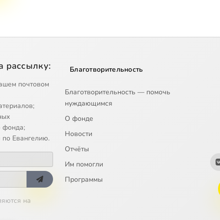
а рассылку:
Благотворительность
ашем почтовом
Благотворительность — помочь
нуждающимся
атериалов;
ных
О фонде
 фонда;
Новости
 по Евангелию.
Отчёты
Им помогли
Программы
ляются на