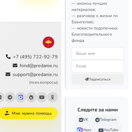
— анонсы лучших
материалов;
— разговор о жизни по
Евангелию;
— новости подопечных
Благотворительного
фонда.
+7 (495) 722-92-79
fond@predanie.ru
support@predanie.ru
Подписаться
(техн.вопросы)
Следите за нами
Мне нужна помощь
VK
Telegram
Макс
YouTube