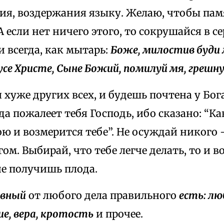
ия, воздержания языку. Желаю, чтобы памя
 А если нет ничего этого, то сокрушайся в с
и всегда, как мытарь:
Боже, милостив буди 
усе Христе, Сыне Божий, помилуй мя, грешн
 хуже других всех, и будешь почтена у Бог
а пожалеет тебя Господь, ибо сказано: “К
ю и возмерится тебе”. Не осуждай никого
ом. Выбирай, что тебе легче делать, то и в
не получишь плода.
овный
от любого дела правильного
есть: лю
е, вера, кротость
и прочее.