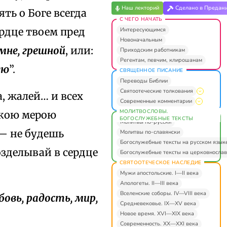
Наш лекторий
Сделано в Предан
ть о Боге всегда
С ЧЕГО НАЧАТЬ
ердце твоем пред
Интересующимся
Новоначальным
мне, грешной
, или:
Приходским работникам
Регентам, певчим, клирошанам
ую
”.
СВЯЩЕННОЕ ПИСАНИЕ
Переводы Библии
Святоотеческие толкования
а, жалей… и всех
Современные комментарии
МОЛИТВОСЛОВЫ.
акою мерою
БОГОСЛУЖЕБНЫЕ ТЕКСТЫ
Молитвы по-русски
 — не будешь
Молитвы по-славянски
Богослужебные тексты на русском язык
озделывай в сердце
Богослужебные тексты на церковнослав
СВЯТООТЕЧЕСКОЕ НАСЛЕДИЕ
Мужи апостольские. I—II века
Апологеты. II—III века
Вселенские соборы. IV—VIII века
бовь, радость, мир,
Средневековье. IX—XV века
Новое время. XVI—XIX века
Современность. XX—XXI века