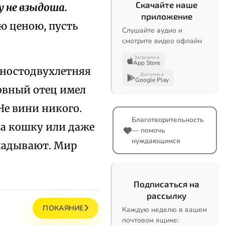
Скачайте наше
ку не взыдоша.
приложение
ю ценою, пусть
Слушайте аудио и
смотрите видео офлайн
Загрузите в
App Store
вяностодвухлетняя
Доступно в
Google Play
овный отец имел
 Не вини никого.
Благотворительность
на кошку или даже
— помочь
нуждающимся
вкладывают. Мир
Подписаться на
рассылку
ПОКАЯНИЕ
Каждую неделю в вашем
почтовом ящике: