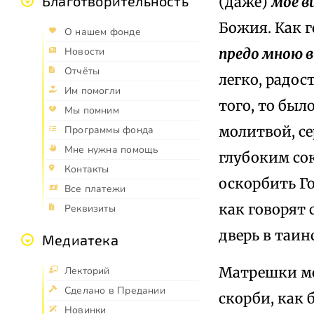
Благотворительность
(даже)
мое в
Божия. Как г
О нашем фонде
предо мною в
Новости
Отчёты
легко, радос
Им помогли
того, то был
Мы помним
молитвой, с
Программы фонда
Мне нужна помощь
глубоким со
Контакты
оскорбить Го
Все платежи
как говорят 
Реквизиты
дверь в таин
Медиатека
Матрешки мои
Лекторий
Сделано в Предании
скорби, как
Новинки