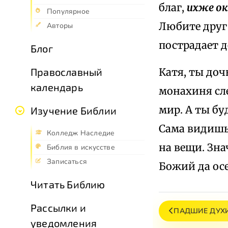
благ,
ихже око
Популярное
Любите друг 
Авторы
пострадает д
Блог
Катя, ты доч
Православный
календарь
монахиня сл
мир. А ты бу
Изучение Библии
Сама видишь,
Колледж Наследие
на вещи. Зна
Библия в искусстве
Записаться
Божий да осе
Читать Библию
Рассылки и
ПАДШИЕ ДУХ
уведомления