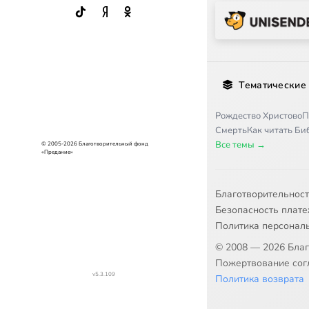
Тематические
Рождество Христово
П
Смерть
Как читать Б
Все темы →
© 2005-2026 Благотворительный фонд
«Предание»
Благотворительнос
Безопасность плат
Политика персонал
© 2008 — 2026 Бла
Пожертвование согл
v5.3.109
Политика возврата