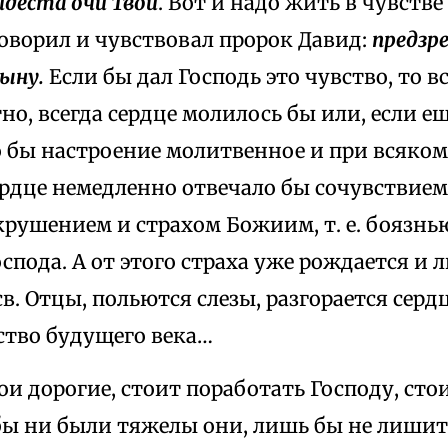
идеста очи Твои
. Вот и надо жить в чувств
оворил и чувствовал пророк Давид:
предзр
ыну.
Если бы дал Господь это чувство, то в
тно, всегда сердце молилось бы или, если е
о бы настроение молитвенное и при всяко
ердце немедленно отвечало бы сочувствием
крушением и страхом Божиим, т. е. боязн
спода. А от этого страха уже рождается и л
св. Отцы, польются слезы, разгорается сер
ство будущего века…
 дорогие, стоит поработать Господу, стои
 бы ни были тяжелы они, лишь бы не лиши