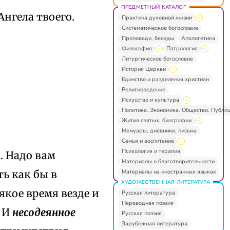
ПРЕДМЕТНЫЙ КАТАЛОГ
нгела твоего.
Практика духовной жизни
Систематическое богословие
Проповеди, беседы
Апологетика
Философия
Патрология
Литургическое богословие
История Церкви
Единство и разделения христиан
Религиоведение
Искусство и культура
Политика. Экономика. Общество. Публи
Жития святых, биографии
Мемуары, дневники, письма
Семья и воспитание
Психология и терапия
. Надо вам
Материалы о благотворительности
Материалы на иностранных языках
ть как бы в
ХУДОЖЕСТВЕННАЯ ЛИТЕРАТУРА
якое время везде и
Русская литература
Переводная поэзия
. И
несодеянное
Русская поэзия
Зарубежная литература