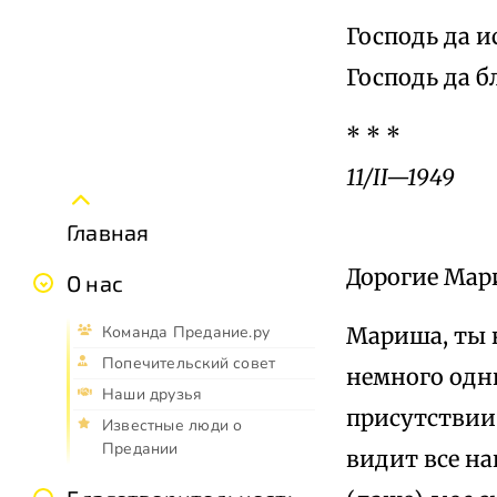
Господь да и
Господь да б
* * *
11/II—1949
Главная
Дорогие Мари
О нас
Мариша, ты н
Команда Предание.ру
Попечительский совет
немного одни
Наши друзья
присутствии 
Известные люди о
Предании
видит все на