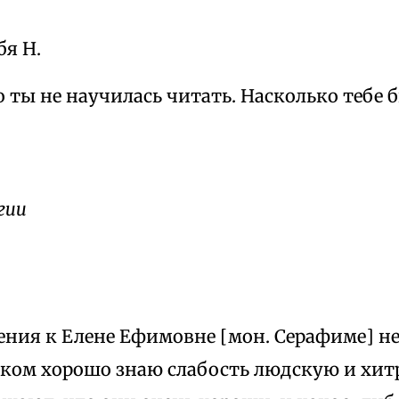
я Н.
о ты не научилась читать. Насколько тебе 
гии
ния к Елене Ефимовне [мон. Серафиме] не
шком хорошо знаю слабость людскую и хит