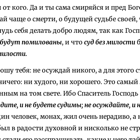
 от кого. Да и ты сама смиряйся и пред Бог
й чаще о смерти, о будущей судьбе своей, 
удь себя делать добро людям, так как Госп
 будут помилованы
, и что
суд без милости
б
милости.
ошу тебя: не осуждай никого, а для этого 
ничего: ни худого, ни хорошего. Это самый
ным на том свете. Ибо Спаситель Господь
удите, и не будете судимы; не осуждайте, и 
ин человек, монах, жил очень нерадиво, а 
был в радости духовной и нисколько не ст
 стали его расспрашивать, какие у него та