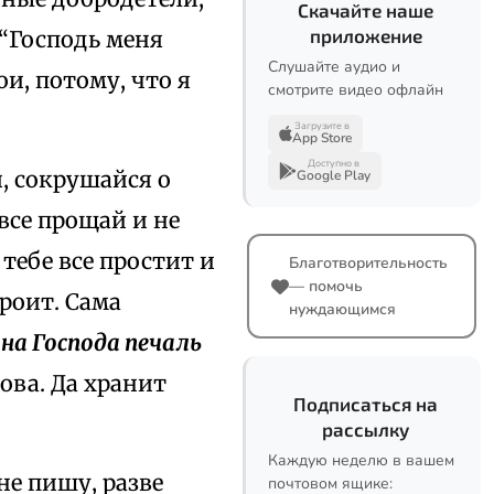
Скачайте наше
приложение
 “Господь меня
Слушайте аудио и
ои, потому, что я
смотрите видео офлайн
Загрузите в
App Store
Доступно в
, сокрушайся о
Google Play
все прощай и не
тебе все простит и
Благотворительность
— помочь
роит. Сама
нуждающимся
 на Господа печаль
ова. Да хранит
Подписаться на
рассылку
Каждую неделю в вашем
не пишу, разве
почтовом ящике: