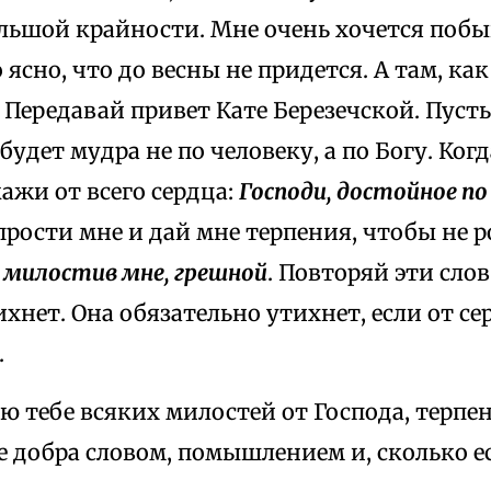
льшой крайности. Мне очень хочется побыв
о ясно, что до весны не придется. А там, ка
 Передавай привет Кате Березечской. Пусть
будет мудра не по человеку, а по Богу. Когд
кажи от всего сердца:
Господи, достойное п
 прости мне и дай мне терпения, чтобы не р
ь милостив мне, грешной
. Повторяй эти слов
ихнет. Она обязательно утихнет, если от с
.
ю тебе всяких милостей от Господа, терпе
 добра словом, помышлением и, сколько ес