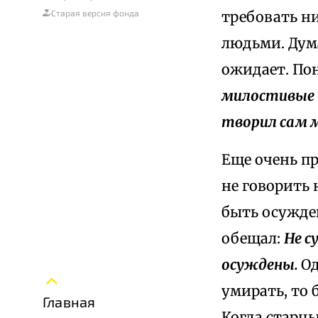
требовать ни
Старая версия фонда
людьми. Дума
ожидает. Пон
милостивые
творил сам 
Еще очень пр
не говорить 
быть осужден
обещал:
Не с
осуждены.
Од
умирать, то 
Главная
Когда старцы