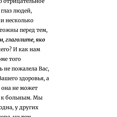
о отрицательное
глаз людей,
ни несколько
тожны перед тем,
, глаголите, яко
его? И как нам
оме того
 не пожалела Вас,
Вашего здоровья, а
о она не может
ч к больным. Мы
одна, у других
соре, ни тем