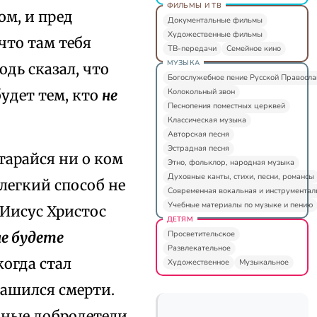
ФИЛЬМЫ И ТВ
ом, и пред
Документальные фильмы
Художественные фильмы
что там тебя
ТВ-передачи
Семейное кино
МУЗЫКА
одь сказал, что
Богослужебное пение Русской Правосл
Колокольный звон
удет тем, кто
не
Песнопения поместных церквей
Классическая музыка
Авторская песня
Эстрадная песня
старайся ни о ком
Этно, фольклор, народная музыка
Духовные канты, стихи, песни, романсы
 легкий способ не
Современная вокальная и инструментал
Учебные материалы по музыке и пению
 Иисус Христос
ДЕТЯМ
Просветительское
не будете
Развлекательное
когда стал
Художественное
Музыкальное
рашился смерти.
йные добродетели,