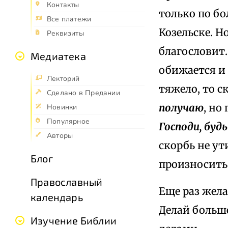
Контакты
только по бо
Все платежи
Козельске. Н
Реквизиты
благословит.
Медиатека
обижается и 
Лекторий
тяжело, то с
Сделано в Предании
получаю
, но
Новинки
Популярное
Господи, буд
Авторы
скорбь не ут
Блог
произносить
Православный
Еще раз жела
календарь
Делай больше
Изучение Библии