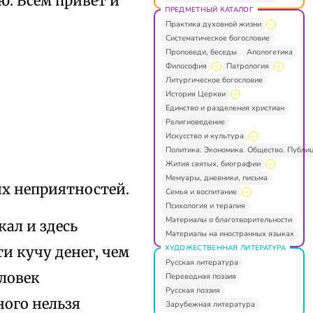
ю. Всем привет и
ПРЕДМЕТНЫЙ КАТАЛОГ
Практика духовной жизни
Систематическое богословие
Проповеди, беседы
Апологетика
Философия
Патрология
Литургическое богословие
История Церкви
Единство и разделения христиан
Религиоведение
Искусство и культура
Политика. Экономика. Общество. Публи
Жития святых, биографии
Мемуары, дневники, письма
ких неприятностей.
Семья и воспитание
Психология и терапия
Материалы о благотворительности
ал и здесь
Материалы на иностранных языках
ХУДОЖЕСТВЕННАЯ ЛИТЕРАТУРА
и кучу денег, чем
Русская литература
еловек
Переводная поэзия
Русская поэзия
ного нельзя
Зарубежная литература