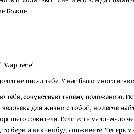
мять и молитвы о мне. Я его всегда помина
ие Божие.
! Мир тебе!
долго не писал тебе. У нас было много вся
ю тебя, сочувствую твоему положению. Иск
человека для жизни с тобой, но легче найт
орошего сожителя. Если есть мало-мало ч
то бери и как-нибудь поживете. Теперь м