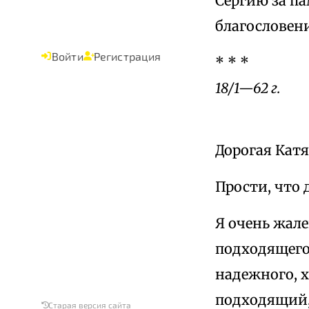
Сергию за па
благословен
Войти
Регистрация
* * *
18/1—62 г.
Дорогая Катя
Прости, что 
Я очень жале
подходящего 
надежного, х
подходящий, 
Старая версия сайта