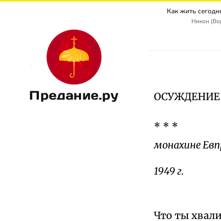
Никон (Во
Предание.ру
ОСУЖДЕНИЕ
* * *
монахине Евп
1949 г.
Что ты хвали