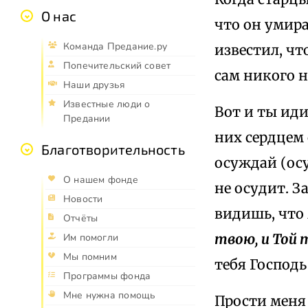
О нас
что он умира
Команда Предание.ру
известил, чт
Попечительский совет
сам никого н
Наши друзья
Известные люди о
Вот и ты иди
Предании
них сердцем 
Благотворительность
осуждай (осу
О нашем фонде
не осудит. З
Новости
видишь, что
Отчёты
твою, и Той
Им помогли
Мы помним
тебя Господь
Программы фонда
Мне нужна помощь
Прости меня 