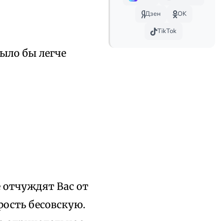
Дзен
OK
TikTok
было бы легче
 отчуждят Вас от
рость бесовскую.