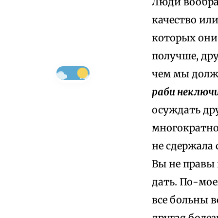
Люди вообра
качество или
которых они 
получше, др
чем мы дол
раби неключ
осуждать дру
многократно 
не сдержала 
Вы не правы 
дать. По-мое
все больны в
другая болез