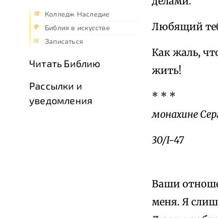
делами.
Колледж Наследие
Любящий теб
Библия в искусстве
Записаться
Как жаль, чт
Читать Библию
жить!
Рассылки и
* * *
уведомления
монахине Сер
30/I-47
Ваши отноше
меня. Я сли