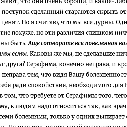
жают, что они очень хороши, и какое-либ
 поступок сделанный стараются скрыть от 
ценят. Но я считаю, что мы все дурны. Од
угие похуже, но эти различия слишком нич
жны быть.
Аще сотворите вся повеленная вам
имы есмы
. Каковы же мы, не сделавшие нич
г друга? Серафима, конечно неправа, и кр
неправа тем, что видя Вашу болезненность
себя ради спокойствия, необходимого для 
в том, что требуете от Серафимы того, чег
му, к людям надо относиться так, как вра
семи болезнями, только у одних выпирает 
нь. Родная моя, не придавай значения ни с