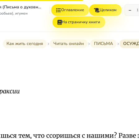
Как жить сегодня (Письма о духовной жизни)
−
Оглавление
Целиком
1
робьев), игумен
На страничку книги
Как жить сегодня
Читать онлайн
ПИСЬМА
ОСУЖД
раксии
шься тем, что ссоришься с нашими? Разве 