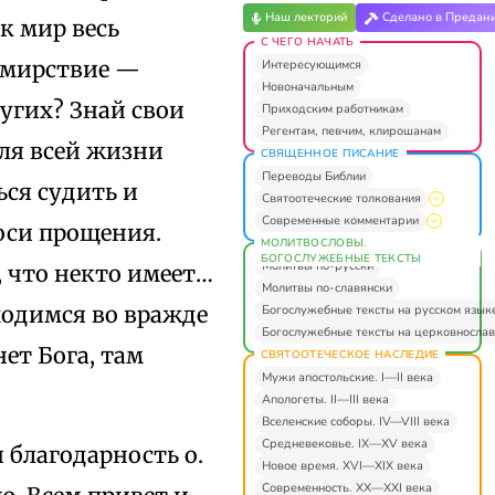
Наш лекторий
Сделано в Предан
к мир весь
С ЧЕГО НАЧАТЬ
немирствие —
Интересующимся
Новоначальным
угих? Знай свои
Приходским работникам
Регентам, певчим, клирошанам
для всей жизни
СВЯЩЕННОЕ ПИСАНИЕ
Переводы Библии
ься судить и
Святоотеческие толкования
Современные комментарии
роси прощения.
МОЛИТВОСЛОВЫ.
БОГОСЛУЖЕБНЫЕ ТЕКСТЫ
Молитвы по-русски
, что некто имеет…
Молитвы по-славянски
ходимся во вражде
Богослужебные тексты на русском язык
Богослужебные тексты на церковнослав
нет Бога, там
СВЯТООТЕЧЕСКОЕ НАСЛЕДИЕ
Мужи апостольские. I—II века
Апологеты. II—III века
Вселенские соборы. IV—VIII века
Средневековье. IX—XV века
 благодарность о.
Новое время. XVI—XIX века
Современность. XX—XXI века