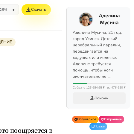
+
Скачать
25%
Аделина
Мусина
Аделина Мусина, 21 год,
город Усинск. Детский
ЕНИЕ
церебральный паралич,
передвигается на
ходунках или коляске.
Аделине требуется
помощь, чтобы ноги
окончательно не …
Собрано 126 684,65 ₽
из 476 650 ₽
Помочь
Популярное
Избранное
Позже
это поощряется в