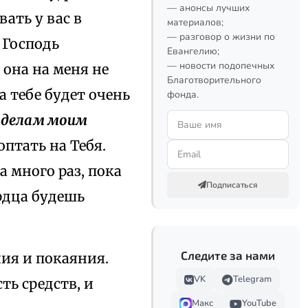
— анонсы лучших
ать у вас в
материалов;
— разговор о жизни по
к Господь
Евангелию;
— новости подопечных
 она на меня не
Благотворительного
а тебе будет очень
фонда.
о делам моим
оптать на Тебя.
а много раз, пока
Подписаться
ердца будешь
Следите за нами
ния и покаяния.
VK
Telegram
ть средств, и
Макс
YouTube