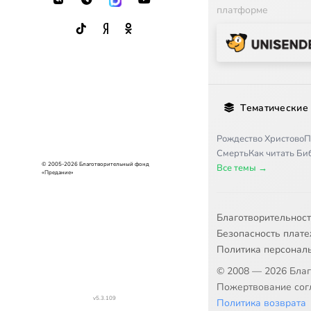
платформе
Тематические
Рождество Христово
П
Смерть
Как читать Б
© 2005-2026 Благотворительный фонд
Все темы →
«Предание»
Благотворительнос
Безопасность плат
Политика персонал
© 2008 — 2026 Бла
Пожертвование согл
v5.3.109
Политика возврата