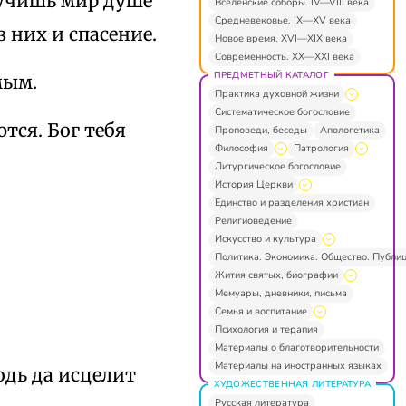
лучишь мир душе
Вселенские соборы. IV—VIII века
Средневековье. IX—XV века
з них и спасение.
Новое время. XVI—XIX века
Современность. XX—XXI века
ПРЕДМЕТНЫЙ КАТАЛОГ
мым.
Практика духовной жизни
Систематическое богословие
тся. Бог тебя
Проповеди, беседы
Апологетика
Философия
Патрология
Литургическое богословие
История Церкви
Единство и разделения христиан
Религиоведение
Искусство и культура
Политика. Экономика. Общество. Публи
Жития святых, биографии
Мемуары, дневники, письма
Семья и воспитание
Психология и терапия
Материалы о благотворительности
Материалы на иностранных языках
одь да исцелит
ХУДОЖЕСТВЕННАЯ ЛИТЕРАТУРА
Русская литература