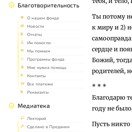
тебя, и тело,
Благотворительность
Ты потому не
О нашем фонде
к миру и 2) 
Новости
Отчёты
самооправда
Им помогли
сердце и по
Мы помним
Божий, тогда
Программы фонда
Мне нужна помощь
родителей, 
Контакты
Все платежи
* * *
Реквизиты
Благодарю те
Медиатека
году не было
Лекторий
Пусть никто 
Сделано в Предании