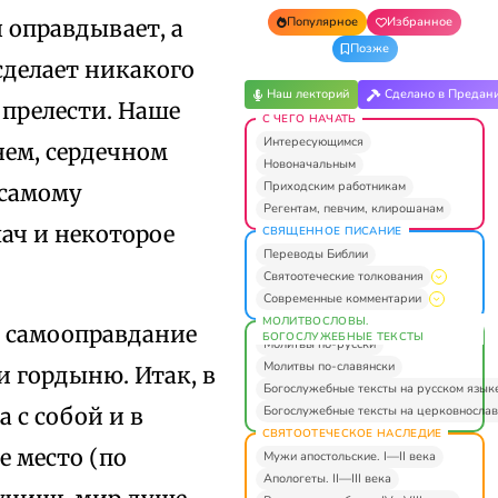
Популярное
Избранное
 оправдывает, а
Позже
сделает никакого
Наш лекторий
Сделано в Предан
 прелести. Наше
С ЧЕГО НАЧАТЬ
Интересующимся
нем, сердечном
Новоначальным
Приходским работникам
 самому
Регентам, певчим, клирошанам
лач и некоторое
СВЯЩЕННОЕ ПИСАНИЕ
Переводы Библии
Святоотеческие толкования
Современные комментарии
МОЛИТВОСЛОВЫ.
ть самооправдание
БОГОСЛУЖЕБНЫЕ ТЕКСТЫ
Молитвы по-русски
Молитвы по-славянски
и гордыню. Итак, в
Богослужебные тексты на русском язык
Богослужебные тексты на церковнослав
 с собой и в
СВЯТООТЕЧЕСКОЕ НАСЛЕДИЕ
е место (по
Мужи апостольские. I—II века
Апологеты. II—III века