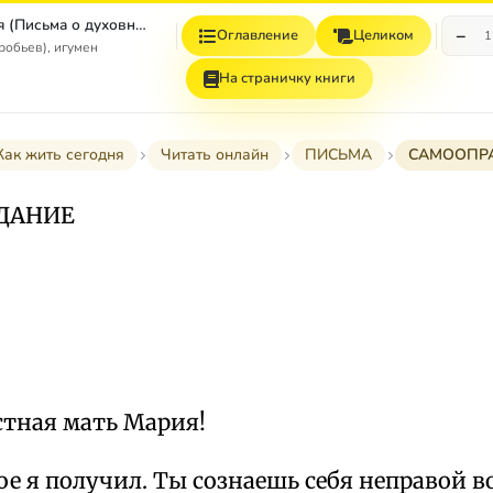
Как жить сегодня (Письма о духовной жизни)
−
Оглавление
Целиком
1
робьев), игумен
На страничку книги
Как жить сегодня
Читать онлайн
ПИСЬМА
САМООПР
ДАНИЕ
стная мать Мария!
е я получил. Ты сознаешь себя неправой в