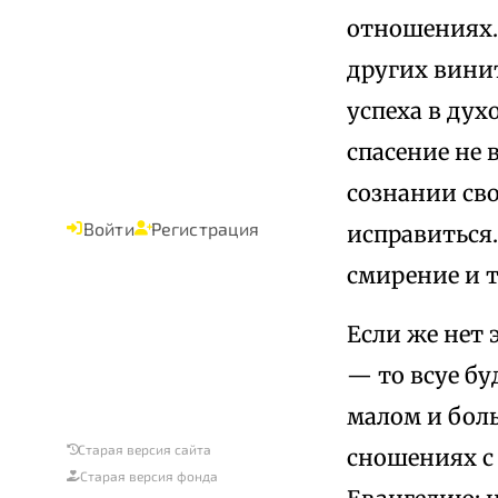
отношениях. 
других винит
успеха в дух
спасение не 
сознании св
Войти
Регистрация
исправиться.
смирение и т.
Если же нет 
— то всуе бу
малом и боль
Старая версия сайта
сношениях с 
Старая версия фонда