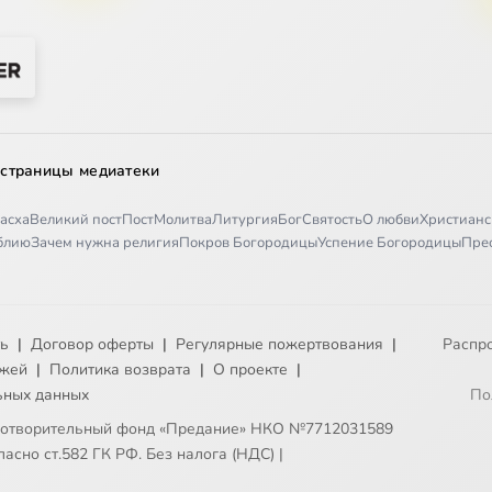
 страницы медиатеки
асха
Великий пост
Пост
Молитва
Литургия
Бог
Святость
О любви
Христианс
иблию
Зачем нужна религия
Покров Богородицы
Успение Богородицы
Пре
ть
|
Договор оферты
|
Регулярные пожертвования
|
Распр
ежей
|
Политика возврата
|
О проекте
|
ьных данных
По
готворительный фонд «Предание» НКО №7712031589
асно ст.582 ГК РФ. Без налога (НДС)
|