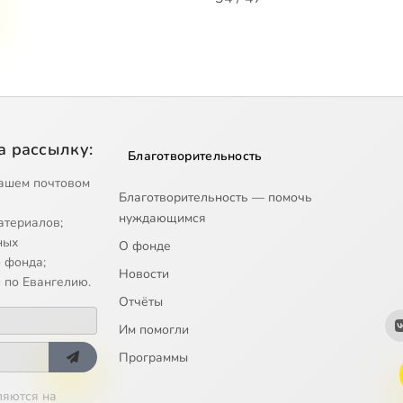
а рассылку:
Благотворительность
ашем почтовом
Благотворительность — помочь
нуждающимся
атериалов;
ных
О фонде
 фонда;
Новости
 по Евангелию.
Отчёты
Им помогли
Программы
ляются на