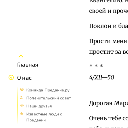
Евангелию: н
своей и проч
Поклон и бла
Прости меня 
простит за в
Главная
* * *
4/XII—50
О нас
Команда Предание.ру
Попечительский совет
Дорогая Мар
Наши друзья
Известные люди о
Очень тебе с
Предании