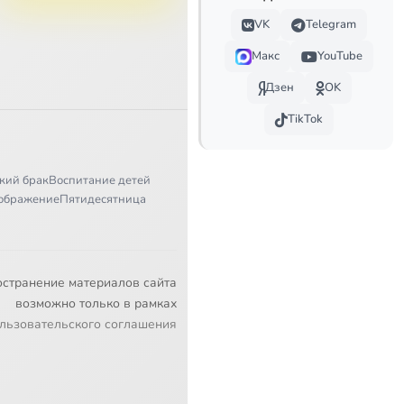
VK
Telegram
Макс
YouTube
Дзен
OK
TikTok
кий брак
Воспитание детей
ображение
Пятидесятница
остранение материалов сайта
возможно только в рамках
льзовательского соглашения