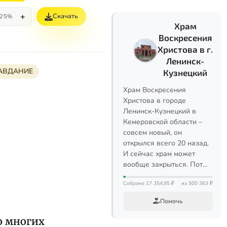
+
Скачать
25%
Храм
Воскресения
Христова в г.
Ленинск-
АВДАНИЕ
Кузнецкий
Храм Воскресения
Христова в городе
Ленинск-Кузнецкий в
Кемеровской области –
совсем новый, он
открылся всего 20 назад.
И сейчас храм может
вообще закрыться. Пот…
Собрано 17 354,95 ₽
из 500 363 ₽
Помочь
о многих