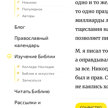
одно и то же
Новинки
Популярное
то одно праз
Авторы
миллиарды л
Блог
тщеславия на
позволяет пи
Православный
календарь
М. я писал т
Изучение Библии
а оправдывал
Колледж Наследие
за все. Нико
Библия в искусстве
был и прав. 
Записаться
не каялись х
Читать Библию
Рассылки и
ПЬЯНСТВО