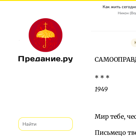
Никон (Во
Предание.ру
САМООПРАВ
* * *
1949
Мир тебе, че
Письмецо тво