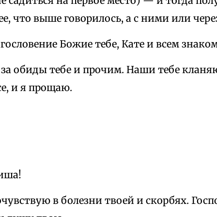
е садиться на первое место) — и тогда по
ее, что выше говорилось, а с ними или чере
гословение Божие тебе, Кате и всем знако
за обиды тебе и прочим. Наши тебе кланяю
се, и я прощаю.
иша!
очувствую в болезни твоей и скорбях. Госп