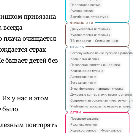
Переводная поэзия
Русская поэзия
слишком привязана
Зарубежная литература
ФИЛЬМЫ И ТВ
а всегда
Документальные фильмы
Художественные фильмы
о плача очищается
ТВ-передачи
Семейное кино
МУЗЫКА
ождается страх
Богослужебное пение Русской Правосл
Колокольный звон
е бывает детей без
Песнопения поместных церквей
Классическая музыка
Авторская песня
Эстрадная песня
Этно, фольклор, народная музыка
Духовные канты, стихи, песни, романсы
 Их у нас в этом
Современная вокальная и инструментал
Учебные материалы по музыке и пению
 было.
ДЕТЯМ
Просветительское
полезным повторять
Развлекательное
Художественное
Музыкальное