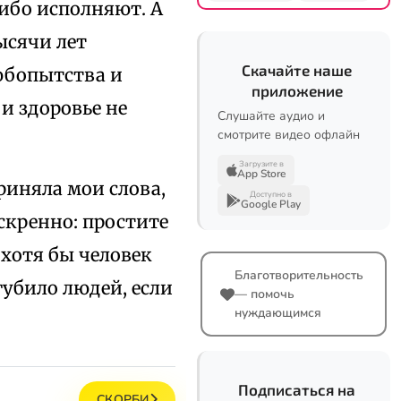
либо исполняют. А
ысячи лет
Скачайте наше
юбопытства и
приложение
и здоровье не
Слушайте аудио и
смотрите видео офлайн
Загрузите в
App Store
приняла мои слова,
Доступно в
Google Play
искренно: простите
 хотя бы человек
Благотворительность
губило людей, если
— помочь
нуждающимся
Подписаться на
СКОРБИ