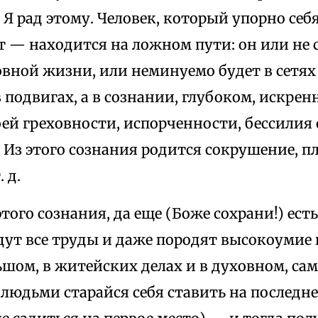
Я рад этому. Человек, который упорно себя
 — находится на ложном пути: он или не 
овной жизни, или неминуемо будет в сетях
в подвигах, а в сознании, глубоком, искрен
оей греховности, испорченности, бессилия
 Из этого сознания родится сокрушение, п
 д.
этого сознания, да еще (Боже сохрани!) ес
дут все труды и даже породят высокоумие 
шом, в житейских делах и в духовном, сама
людьми старайся себя ставить на последне