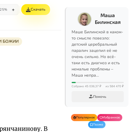
+
Скачать
25%
Маша
Билинская
Маше Билинской в каком-
то смысле повезло:
И БОЖИИ
детский церебральный
паралич зацепил её не
очень сильно. Но всё-
таки есть диагноз и есть
немалые проблемы –
Маша непра…
Собрано 45 036,37 ₽
из 584 470 ₽
Помочь
Популярное
Избранное
Позже
Брянчанинову. В