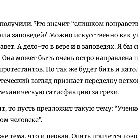
 получили. Что значит “слишком понравст
нии заповедей? Можно искусственно как у
вет. А дело-то в вере и в заповедях. Я бы с
. Она может быть очень остро направлена 
протестантов. Но так же будет бить и като
еческий взгляд признает переделку ветхог
 механическую сатисфакцию за грехи.
т, то пусть предложит такую тему: “Учени
ом человеке”.
 же тема, что и первая. Опять придется гов