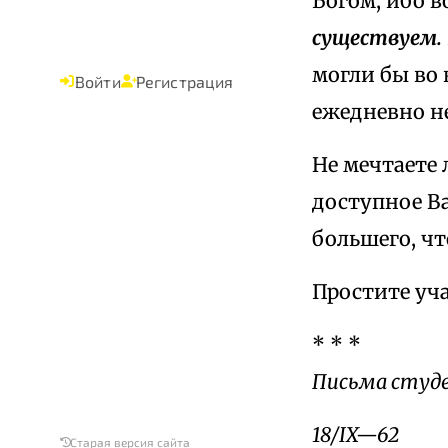
Богом, ибо в
существуем.
могли бы во 
Войти
Регистрация
ежедневно н
Не мечтаете 
доступное Ва
большего, чт
Простите уча
* * *
Письма студе
18/IX—62
Старая версия сайта