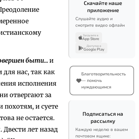
Скачайте наше
 Преодоление
приложение
Слушайте аудио и
умеренное
смотрите видео офлайн
ристианскому
Загрузите в
App Store
Доступно в
Google Play
совершен быти…
и
 для нас, так как
Благотворительность
— помочь
чения исполнения
нуждающимся
они отвергают за
 похотям, и суете
Подписаться на
ова не остается.
рассылку
 Двести лет назад
Каждую неделю в вашем
почтовом ящике: