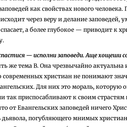
аповедей как свойствах нового человека.
исходит через веру и делание заповедей, 
спасает, а более глубокое — приводит к х
у.
спастися — исполни заповеди. Аще хощеши 
ять же тема В. Она чрезвычайно актуальна и
 современных христиан не понимают зна
ангельских. Для них это мораль, которую 
и так приспосабливают к своим страстям и
то от Евангельских заповедей ничего Христ
ь дьявола, погубляющего мнимых христиан.