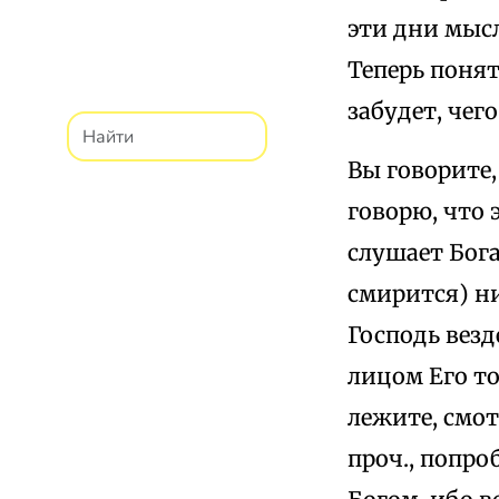
эти дни мысл
Теперь понят
забудет, чег
Вы говорите,
говорю, что 
слушает Бога
смирится) ни
Господь везд
лицом Его то
лежите, смот
проч., попро