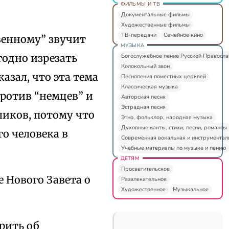
ФИЛЬМЫ И ТВ
Документальные фильмы
Художественные фильмы
ТВ-передачи
Семейное кино
венному” звучит
МУЗЫКА
годно изрезать
Богослужебное пение Русской Правосл
Колокольный звон
казал, что эта тема
Песнопения поместных церквей
Классическая музыка
против “немцев” и
Авторская песня
Эстрадная песня
ликов, потому что
Этно, фольклор, народная музыка
Духовные канты, стихи, песни, романсы
о человека в
Современная вокальная и инструментал
Учебные материалы по музыке и пению
ДЕТЯМ
Просветительское
е Нового Завета о
Развлекательное
Художественное
Музыкальное
орить об