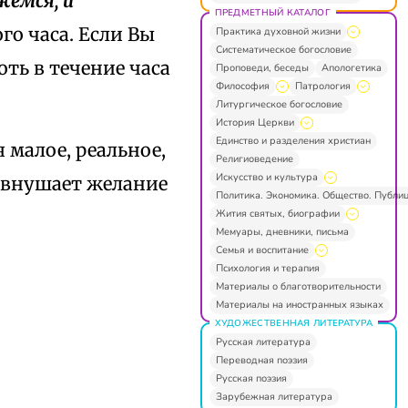
жемся, и
ПРЕДМЕТНЫЙ КАТАЛОГ
го часа. Если Вы
Практика духовной жизни
Систематическое богословие
оть в течение часа
Проповеди, беседы
Апологетика
Философия
Патрология
Литургическое богословие
История Церкви
Единство и разделения христиан
 малое, реальное,
Религиоведение
Искусство и культура
: внушает желание
Политика. Экономика. Общество. Публи
Жития святых, биографии
Мемуары, дневники, письма
Семья и воспитание
Психология и терапия
Материалы о благотворительности
Материалы на иностранных языках
ХУДОЖЕСТВЕННАЯ ЛИТЕРАТУРА
Русская литература
Переводная поэзия
Русская поэзия
Зарубежная литература