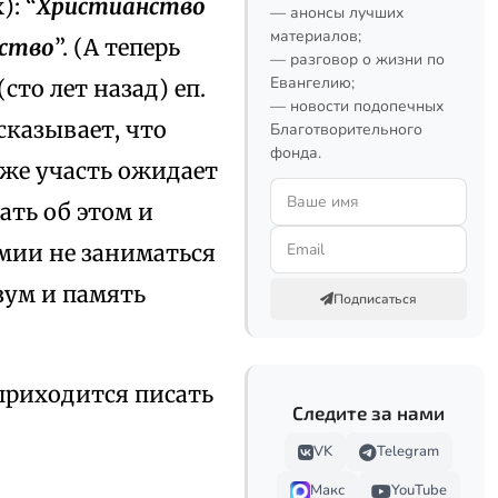
: “
Христианство
— анонсы лучших
материалов;
рство
”. (А теперь
— разговор о жизни по
Евангелию;
(сто лет назад) еп.
— новости подопечных
сказывает, что
Благотворительного
фонда.
 же участь ожидает
ать об этом и
мии не заниматься
азум и память
Подписаться
 приходится писать
Следите за нами
VK
Telegram
Макс
YouTube