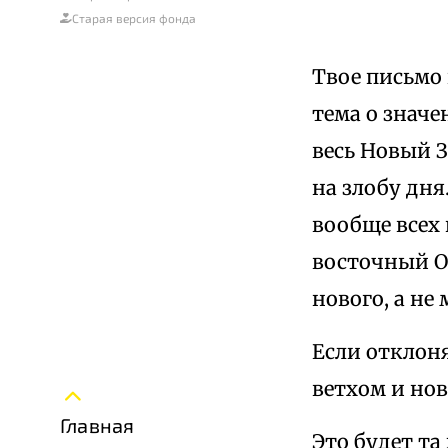
Старая версия фонда
Твое письмо
тема о значе
весь Новый За
на злобу дня
вообще всех 
восточный От
нового, а не
Если отклоня
ветхом и нов
Главная
Это будет та