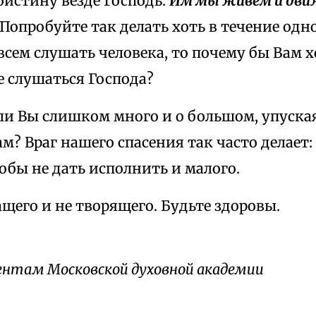
оистину везде Господь.
Им мы живем и дви
Попробуйте так делать хоть в течение одно
всем слушать человека, то почему бы Вам х
е слушаться Господа?
ли Вы слишком много и о большом, упуская
м? Враг нашего спасения так часто делает
обы не дать исполнить и малого.
щего и не творящего. Будьте здоровы.
нтам Московской духовной академии