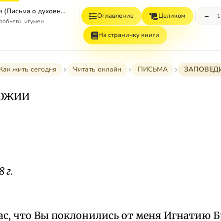
Как жить сегодня (Письма о духовной жизни)
−
Оглавление
Целиком
1
робьев), игумен
На страничку книги
Как жить сегодня
Читать онлайн
ПИСЬМА
ЗАПОВЕД
БОЖИИ
 г.
ас, что Вы поклонились от меня Игнатию 