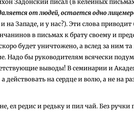
хон Задонский писал (в келейных письмах)
даляется от людей, остается одно лицеме
и на Западе, и у нас?). Эти слова приводит 
чанинов в письмах к брату своему и пред
коро будет уничтожено, а вслед за ним та
е. Надо бы руководителям всячески подум
ветствующие выводы! В семинарии и Акаде
 а действовать на сердце и волю, а не на р
не, ел редис и редьку и пил чай. Без ручки
.