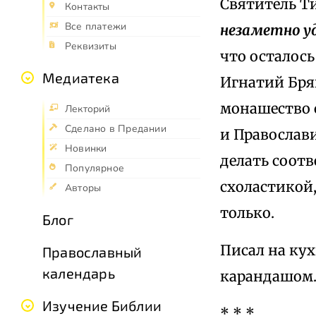
Святитель Ти
Контакты
Все платежи
незаметно у
Реквизиты
что осталось 
Медиатека
Игнатий Брян
монашество с
Лекторий
Сделано в Предании
и Православи
Новинки
делать соот
Популярное
схоластикой,
Авторы
только.
Блог
Писал на кух
Православный
календарь
карандашом
Изучение Библии
* * *