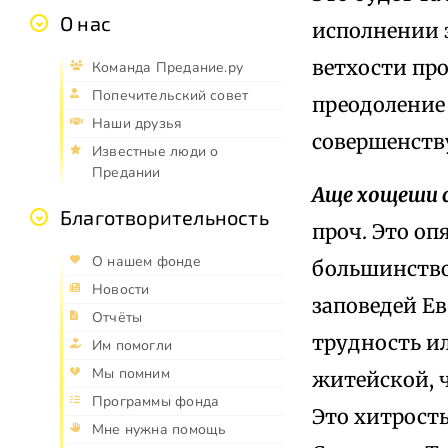
О нас
исполнении з
ветхости про
Команда Предание.ру
Попечительский совет
преодоление 
Наши друзья
совершенств
Известные люди о
Предании
Аще хощеши 
Благотворительность
проч. Это оп
О нашем фонде
большинство
Новости
заповедей Ев
Отчёты
трудность ил
Им помогли
Мы помним
житейской, ч
Программы фонда
Это хитрост
Мне нужна помощь