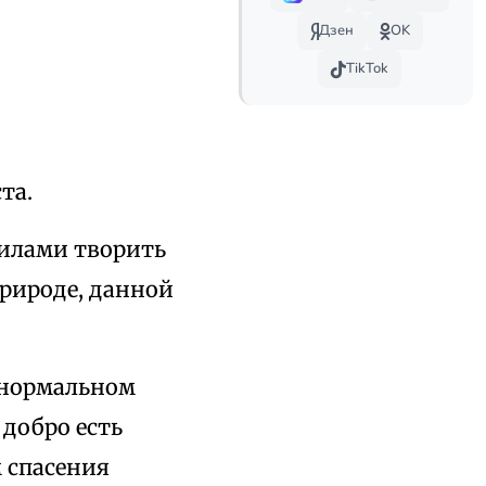
Дзен
OK
TikTok
та.
силами творить
природе, данной
енормальном
 добро есть
 спасения