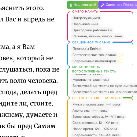
Наш лекторий
Сделано в Предан
ъяснить этого.
С ЧЕГО НАЧАТЬ
 Вас и впредь не
Интересующимся
Новоначальным
Приходским работникам
Регентам, певчим, клирошанам
СВЯЩЕННОЕ ПИСАНИЕ
ма, а я Вам
Переводы Библии
Святоотеческие толкования
ловек, который не
Современные комментарии
МОЛИТВОСЛОВЫ.
 слушаться, пока не
БОГОСЛУЖЕБНЫЕ ТЕКСТЫ
Молитвы по-русски
ть волю человека.
Молитвы по-славянски
Богослужебные тексты на русском язык
спода, делать пред
Богослужебные тексты на церковнослав
СВЯТООТЕЧЕСКОЕ НАСЛЕДИЕ
дите ли, стоите,
Мужи апостольские. I—II века
Апологеты. II—III века
лижнему, думаете и
Вселенские соборы. IV—VIII века
Средневековье. IX—XV века
как бы пред Самим
Новое время. XVI—XIX века
Современность. XX—XXI века