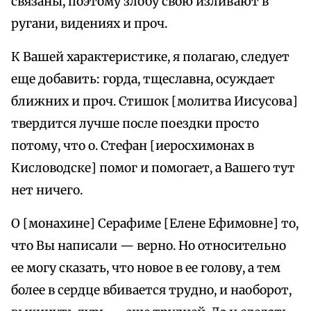
связаны, поэтому злобу свою изливают в
ругани, видениях и проч.
К Вашей характеристике, я полагаю, следует
еще добавить: горда, тщеславна, осуждает
ближних и проч. Стишок [молитва Иисусова]
твердится лучше после поездки просто
потому, что о. Стефан [иеросхимонах в
Кисловодске] помог и помогает, а Вашего тут
нет ничего.
О [монахине] Серафиме [Елене Ефимовне] то,
что Вы написали — верно. Но относительно
ее могу сказать, что новое в ее голову, а тем
более в сердце вбивается трудно, и наоборот,