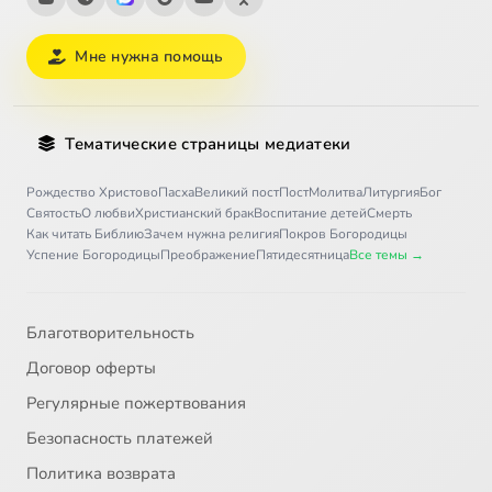
Мне нужна помощь
Тематические страницы медиатеки
Рождество Христово
Пасха
Великий пост
Пост
Молитва
Литургия
Бог
Святость
О любви
Христианский брак
Воспитание детей
Смерть
Как читать Библию
Зачем нужна религия
Покров Богородицы
Успение Богородицы
Преображение
Пятидесятница
Все темы →
Благотворительность
Договор оферты
Регулярные пожертвования
Безопасность платежей
Политика возврата