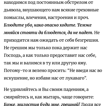
находимся под постоянным обстрелом от
дьявола, внушающего нам всякие греховные
помыслы, влечения, настроения и проч
.
Блюдите убо, како опасно ходите. Темже
мняйся стояти да блюдется, да не падет.
Не
приходится нам ожидать от себя безгрешия.
Не грешим мы только пока держит нас
Господь, а как только предоставит нас себе,
так мы и валимся в ту или другую яму.
Потому-то и велено просить: “Не введи нас во
искушение, но избави нас от лукаваго”.
Не удивляйтесь и Вы своим падениям, а
смиряйтесь и, как мытарь, чаще говорите:
Боже, милостив буди мне, грешной!
Люди все