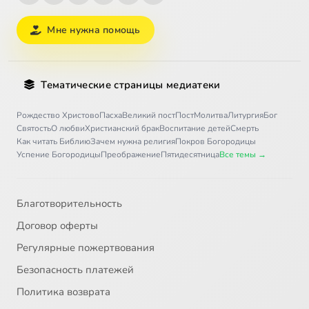
Мне нужна помощь
Тематические страницы медиатеки
Рождество Христово
Пасха
Великий пост
Пост
Молитва
Литургия
Бог
Святость
О любви
Христианский брак
Воспитание детей
Смерть
Как читать Библию
Зачем нужна религия
Покров Богородицы
Успение Богородицы
Преображение
Пятидесятница
Все темы →
Благотворительность
Договор оферты
Регулярные пожертвования
Безопасность платежей
Политика возврата