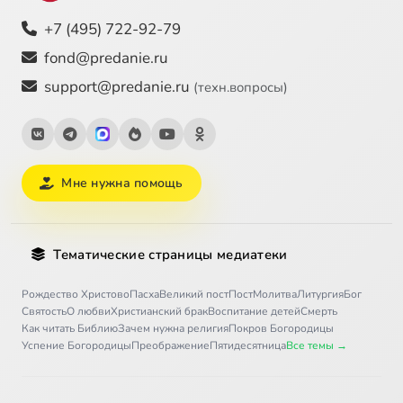
+7 (495) 722-92-79
fond@predanie.ru
support@predanie.ru
(техн.вопросы)
Мне нужна помощь
Тематические страницы медиатеки
Рождество Христово
Пасха
Великий пост
Пост
Молитва
Литургия
Бог
Святость
О любви
Христианский брак
Воспитание детей
Смерть
Как читать Библию
Зачем нужна религия
Покров Богородицы
Успение Богородицы
Преображение
Пятидесятница
Все темы →