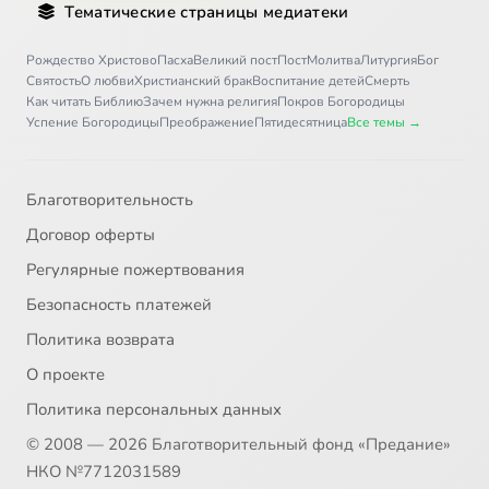
Тематические страницы медиатеки
Рождество Христово
Пасха
Великий пост
Пост
Молитва
Литургия
Бог
Святость
О любви
Христианский брак
Воспитание детей
Смерть
Как читать Библию
Зачем нужна религия
Покров Богородицы
Успение Богородицы
Преображение
Пятидесятница
Все темы →
Благотворительность
Договор оферты
Регулярные пожертвования
Безопасность платежей
Политика возврата
О проекте
Политика персональных данных
© 2008 — 2026 Благотворительный фонд «Предание»
НКО №7712031589