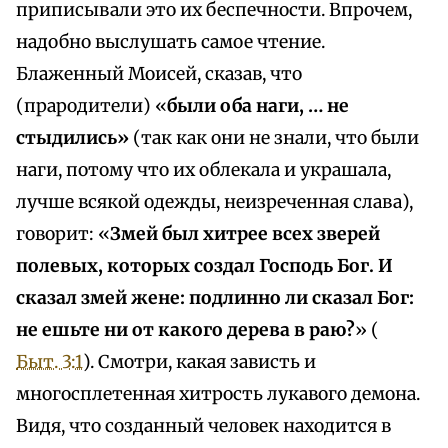
приписывали это их беспечности. Впрочем,
надобно выслушать самое чтение.
Блаженный Моисей, сказав, что
(прародители) «
были оба наги, … не
стыдились»
(так как они не знали, что были
наги, потому что их облекала и украшала,
лучше всякой одежды, неизреченная слава),
говорит: «
Змей был хитрее всех зверей
полевых, которых создал Господь Бог. И
сказал змей жене: подлинно ли сказал Бог:
не ешьте ни от какого дерева в раю?
» (
Быт. 3:1
). Смотри, какая зависть и
многосплетенная хитрость лукавого демона.
Видя, что созданный человек находится в