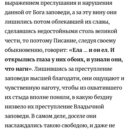
выражением преслушания и нарушения
данной от Бога заповеди, а за эту вину они
лишились потом облекавшей их славы,
сделавшись недостойными столь великой
чести, то поэтому Писание, следуя своему
обыкновению, говорит: «
Ела
…
и он ел. И
открылись глаза у них обоих, и узнали они,
что наги
». Лишившись за преступление
заповеди высшей благодати, они ощущают и
чувственную наготу, чтобы из охватившего
их стыда вполне поняли, в какую бездну
низвело их преступление Владычной
заповеди. В самом деле, доселе они
наслаждались такою свободою, и даже не