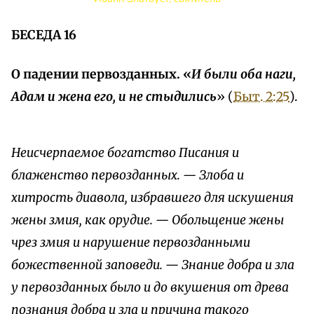
БЕСЕДА 16
О падении первозданных. «
И были оба наги,
Адам и жена его, и не стыдились
» (
Быт. 2:25
).
Неисчерпаемое богатство Писания и
блаженство первозданных. — Злоба и
хитрость диавола, избравшего для искушения
жены змия, как орудие. — Обольщение жены
чрез змия и нарушение первозданными
божественной заповеди. — Знание добра и зла
у первозданных было и до вкушения от древа
познания добра и зла и причина такого