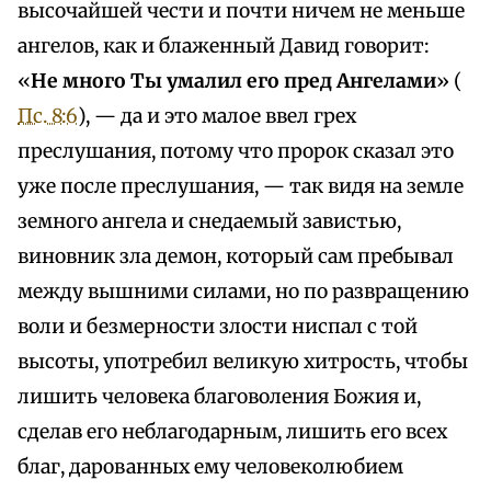
высочайшей чести и почти ничем не меньше
ангелов, как и блаженный Давид говорит:
«
Не много Ты умалил его пред Ангелами
» (
Пс. 8:6
), — да и это малое ввел грех
преслушания, потому что пророк сказал это
уже после преслушания, — так видя на земле
земного ангела и снедаемый завистью,
виновник зла демон, который сам пребывал
между вышними силами, но по развращению
воли и безмерности злости ниспал с той
высоты, употребил великую хитрость, чтобы
лишить человека благоволения Божия и,
сделав его неблагодарным, лишить его всех
благ, дарованных ему человеколюбием