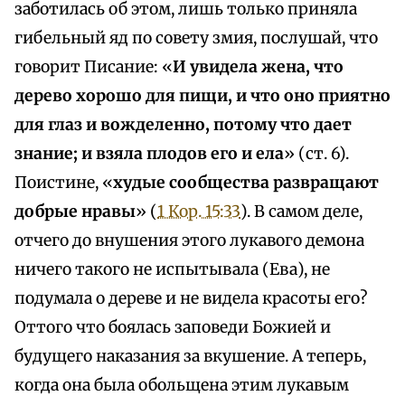
заботилась об этом, лишь только приняла
гибельный яд по совету змия, послушай, что
говорит Писание: «
И увидела жена, что
дерево хорошо для пищи, и что оно приятно
для глаз и вожделенно, потому что дает
знание; и взяла плодов его и ела
» (ст. 6).
Поистине, «
худые сообщества развращают
добрые нравы
» (
1 Кор. 15:33
). В самом деле,
отчего до внушения этого лукавого демона
ничего такого не испытывала (Ева), не
подумала о дереве и не видела красоты его?
Оттого что боялась заповеди Божией и
будущего наказания за вкушение. А теперь,
когда она была обольщена этим лукавым