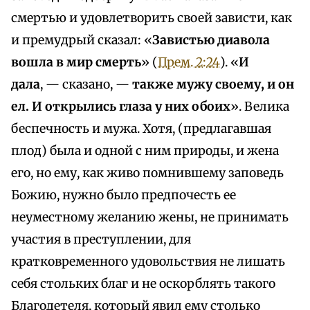
смертью и удовлетворить своей зависти, как
и премудрый сказал: «
Завистью диавола
вошла в мир смерть
» (
Прем. 2:24
). «
И
дала
, — сказано, —
также мужу своему, и он
ел. И открылись глаза у них обоих
». Велика
беспечность и мужа. Хотя, (предлагавшая
плод) была и одной с ним природы, и жена
его, но ему, как живо помнившему заповедь
Божию, нужно было предпочесть ее
неуместному желанию жены, не принимать
участия в преступлении, для
кратковременного удовольствия не лишать
себя стольких благ и не оскорблять такого
Благодетеля, который явил ему столько