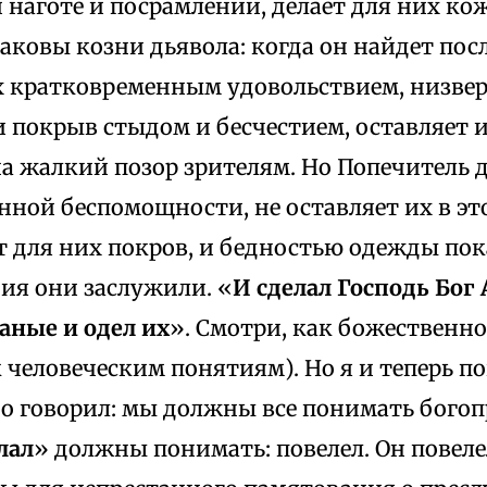
 наготе и посрамлении, делает для них ко
Таковы козни дьявола: когда он найдет пос
х кратковременным удовольствием, низвер
и покрыв стыдом и бесчестием, оставляет 
а жалкий позор зрителям. Но Попечитель 
нной беспомощности, не оставляет их в э
 для них покров, и бедностью одежды пок
ия они заслужили. «
И сделал Господь Бог
ные и одел их
». Смотри, как божественн
 человеческим понятиям). Но я и теперь п
о говорил: мы должны все понимать богоп
лал
» должны понимать: повелел. Он повеле