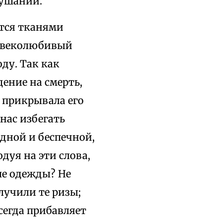
лушании.
ются тканями
ловеколюбивый
ду. Так как
ение на смерть,
 прикрывала его
нас избегать
дной и беспечной,
дуя на эти слова,
ые одежды? Не
лучили те ризы;
егда прибавляет