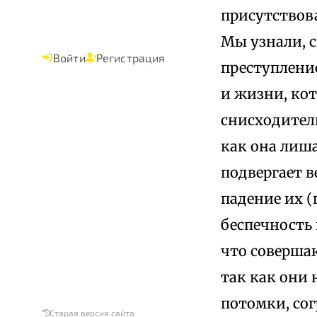
присутствова
Мы узнали, с
Войти
Регистрация
преступлени
и жизни, ко
снисходитель
как она лиша
подвергает в
падение их (
беспечность
что соверша
так как они 
потомки, со
Старая версия сайта