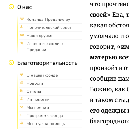
что прочтено
О нас
своей
» Ева, 
Команда Предание.ру
какая обстоя
Попечительский совет
умолчало и о
Наши друзья
Известные люди о
говорит, «
им
Предании
матерью вс
Благотворительность
произойти от
О нашем фонде
сообщив нам
Новости
Божию, как 
Отчёты
в таком стыд
Им помогли
Мы помним
его одежды 
Программы фонда
благородного
Мне нужна помощь