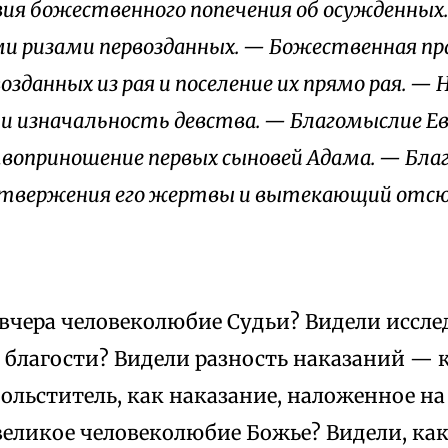
вия божественного попечения об осужденных.
 ризами первозданных. — Божественная пра
озданных из рая и поселение их прямо рая. — 
и изначальность девства. — Благомыслие Е
воприношение первых сыновей Адама. — Бла
 отвержения его жертвы и вытекающий отс
 вчера человеколюбие Судьи? Видели иссле
 благости? Видели разность наказаний — 
ольститель, как наказание, наложенное н
великое человеколюбие Божье? Видели, как