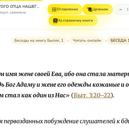
ТВОРЕНИЯ СВЯТОГО ОТЦА НАШЕГО ИОАННА ЗЛАТОУСТА АРХИЕПИСКОПА КОНСТАНТИНОПОЛЬСКОГО. БЕСЕДЫ НА КНИГУ БЫТИЯ. ТОМ ЧЕТВЕРТЫЙ. КНИГА ПЕРВАЯ.
−
Оглавление
Целиком
1
оуст, святитель
На страничку книги
Беседы на книгу Бытия, 1
Читать онлайн
БЕСЕДА 
м имя жене своей Ева, ибо она стала матер
дь Бог Адаму и жене его одежды кожаные и од
м стал как один из Нас
» (
Быт. 3:20–22
).
ия первозданных побуждение слушателей к б