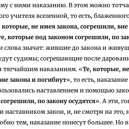
му с ними наказанию. В этом можно тотча
ого учителя вселенной, то есть, блаженног
, которые, не имея закона, согрешили, вне
те, которые под законом согрешили, по за
ти слова значат: жившие до закона и живущ
удут судимы; согрешающие после дарован
я тягчайшим наказаниям. «
Те, которые, н
вне закона и погибнут
», то есть, наказание
ользовались наставлением и помощью зако
 согрешили, по закону осудятся
». А эти, г
и наставником закон, и, не смотря на это, 
бно тем, наказание понесут большее. Но 