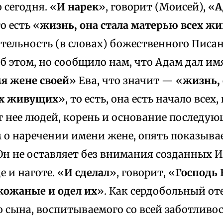
 сегодня. «
И нарек
», говорит (Моисей), «
А
то есть «
жизнь, она стала матерью всех ж
тельность (в словах) божественного Писан
б этом, но сообщило нам, что Адам дал имя
я жене своей
» Ева, что значит — «
жизнь, 
ех живущих
», то есть, она есть начало всех
 нее людей, корень и основание последующ
 о наречении имени жене, опять показывае
Он не оставляет без внимания созданных И
е и наготе. «
И сделал
», говорит, «
Господь 
кожаные и одел их
». Как сердобольный о
 сына, воспитываемого со всей заботливо