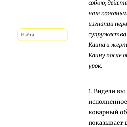
собою; дейст
нам кожаными
изгнании перв
супружества 
Каина и жерт
Каину после
урок
.
1. Видели вы
исполненное
коварный об
показывает 