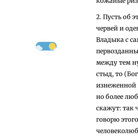
кожаные риз
2. Пусть об
червей и оде
Владыка с са
первозданны
между тем н
стыд, то (Бо
изнеженной 
но более люб
скажут: так
говорю этого
человеколюб