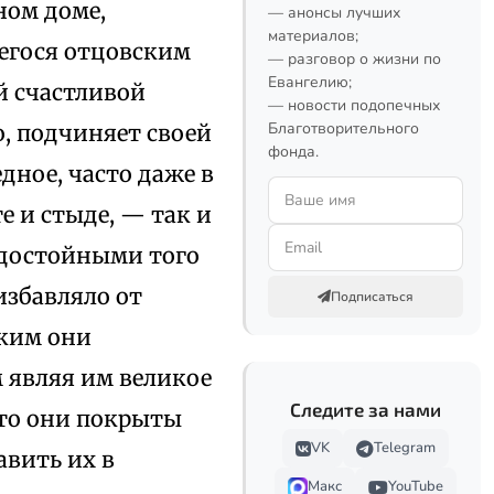
ном доме,
— анонсы лучших
материалов;
егося отцовским
— разговор о жизни по
Евангелию;
й счастливой
— новости подопечных
Благотворительного
о, подчиняет своей
фонда.
едное, часто даже в
е и стыде, — так и
едостойными того
избавляло от
Подписаться
аким они
м являя им великое
Следите за нами
что они покрыты
VK
Telegram
авить их в
Макс
YouTube