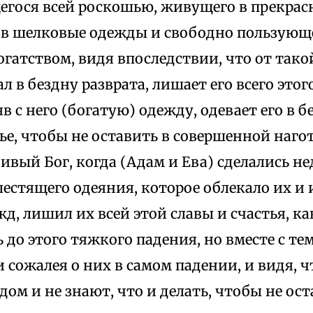
гося всей роскошью, живущего в прекрас
 в шелковые одежды и свободно пользующ
гатством, видя впоследствии, что от тако
л в бездну разврата, лишает его всего этог
яв с него (богатую) одежду, одевает его в б
ье, чтобы не оставить в совершенной нагот
ивый Бог, когда (Адам и Ева) сделались н
лестящего одеяния, которое облекало их и 
д, лишил их всей этой славы и счастья, к
 до этого тяжкого падения, но вместе с те
 сожалея о них в самом падении, и видя, 
ом и не знают, что и делать, чтобы не ост