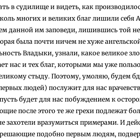
ть в судилище и видеть, как производило
коль многих и великих благ лишили себя 
ем данной им заповеди, лишившись той н
торая была почти ничем не хуже ангельско
ность Владыки, узнали, какое великое зло
ет нас и тех благ, которыми мы уже пользо
еликому стыду. Поэтому, умоляю, будем бд
первых людей) послужит для нас врачевств
 пусть будет для нас побуждением к остор
ющие после этого те же грехи подлежат б
не захотели вразумиться примерами. И дей
грешающие подобно первым людям, подве