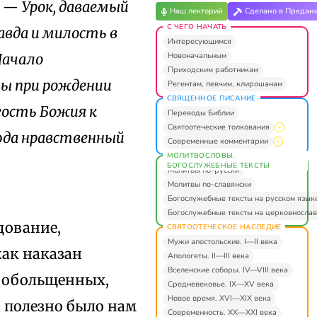
 — Урок, даваемый
Наш лекторий
Сделано в Предан
С ЧЕГО НАЧАТЬ
вда и милость в
Интересующимся
Новоначальным
Начало
Приходским работникам
вы при рождении
Регентам, певчим, клирошанам
СВЯЩЕННОЕ ПИСАНИЕ
гость Божия к
Переводы Библии
Святоотеческие толкования
юда нравственный
Современные комментарии
МОЛИТВОСЛОВЫ.
БОГОСЛУЖЕБНЫЕ ТЕКСТЫ
Молитвы по-русски
Молитвы по-славянски
Богослужебные тексты на русском язык
Богослужебные тексты на церковнослав
дование,
СВЯТООТЕЧЕСКОЕ НАСЛЕДИЕ
Мужи апостольские. I—II века
как наказан
Апологеты. II—III века
Вселенские соборы. IV—VIII века
а обольщенных,
Средневековье. IX—XV века
Новое время. XVI—XIX века
 полезно было нам
Современность. XX—XXI века