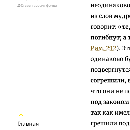
неодинаково
Старая версия фонда
из слов мудр
говорит: «
те
погибнут; а 
Рим. 2:12
). Э
одинаково б
подвергнутс
согрешили, 
что они не п
под законом
так как имел
грешили подо
Главная