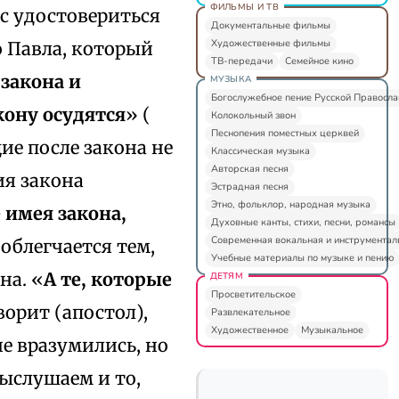
ФИЛЬМЫ И ТВ
с удостовериться
Документальные фильмы
Художественные фильмы
о Павла, который
ТВ-передачи
Семейное кино
 закона и
МУЗЫКА
Богослужебное пение Русской Правосл
кону осудятся
» (
Колокольный звон
Песнопения поместных церквей
ие после закона не
Классическая музыка
Авторская песня
ия закона
Эстрадная песня
Этно, фольклор, народная музыка
е имея закона,
Духовные канты, стихи, песни, романсы
Современная вокальная и инструментал
 облегчается тем,
Учебные материалы по музыке и пению
на. «
А те, которые
ДЕТЯМ
Просветительское
оворит (апостол),
Развлекательное
Художественное
Музыкальное
не вразумились, но
выслушаем и то,