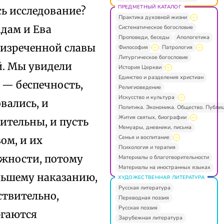
ПРЕДМЕТНЫЙ КАТАЛОГ
сь исследование?
Практика духовной жизни
Адам и Ева
Систематическое богословие
Проповеди, беседы
Апологетика
еизреченной славы
Философия
Патрология
Литургическое богословие
й. Мы увидели
История Церкви
Единство и разделения христиан
 — беспечность,
Религиоведение
Искусство и культура
вались, и
Политика. Экономика. Общество. Публи
Жития святых, биографии
ительны, и пусть
Мемуары, дневники, письма
Семья и воспитание
ом, и их
Психология и терапия
ожности, потому
Материалы о благотворительности
Материалы на иностранных языках
ольшему наказанию,
ХУДОЖЕСТВЕННАЯ ЛИТЕРАТУРА
Русская литература
ствительно,
Переводная поэзия
Русская поэзия
ргаются
Зарубежная литература