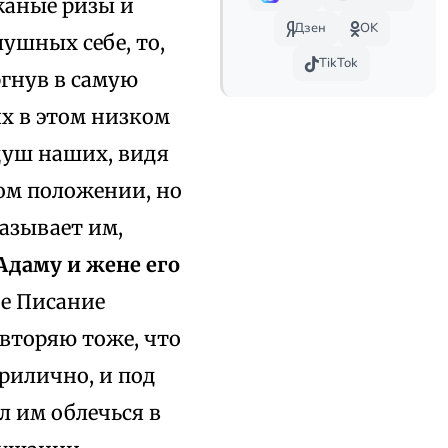
жаные ризы и
Дзен
OK
лушных себе, то,
TikTok
гнув в самую
их в этом низком
душ наших, видя
том положении, но
азывает им,
 Адаму и жене его
ое Писание
овторяю тоже, что
рилично, и под
л им облечься в