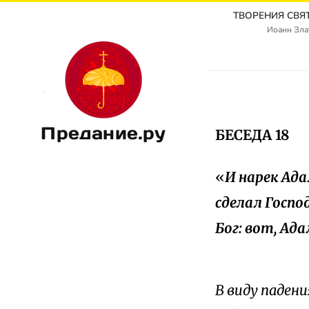
Иоанн Злат
Предание.ру
БЕСЕДА 18
«
И нарек Ада
сделал Госпо
Бог: вот, Ада
В виду паден