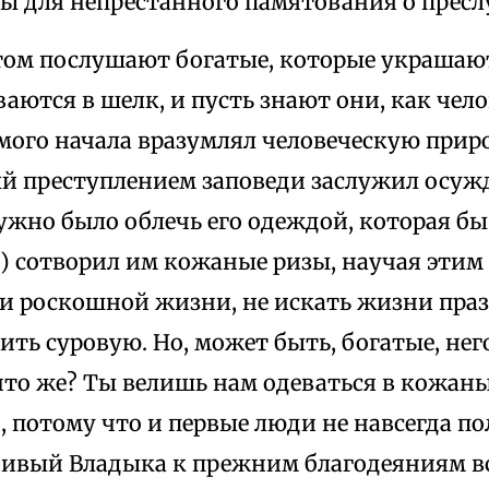
ы для непрестанного памятования о прес
 этом послушают богатые, которые украша
ваются в шелк, и пусть знают они, как че
мого начала вразумлял человеческую приро
й преступлением заповеди заслужил осужд
ужно было облечь его одеждой, которая бы
г) сотворил им кожаные ризы, научая этим 
и роскошной жизни, не искать жизни праз
ить суровую. Но, может быть, богатые, него
 что же? Ты велишь нам одеваться в кожан
, потому что и первые люди не навсегда по
ивый Владыка к прежним благодеяниям вс