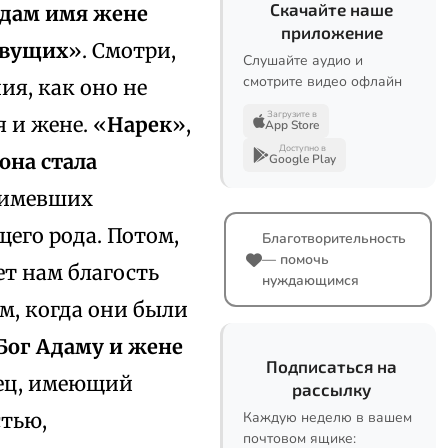
Скачайте наше
дам имя жене
приложение
ивущих
». Смотри,
Слушайте аудио и
смотрите видео офлайн
ия, как оно не
Загрузите в
 и жене. «
Нарек
»,
App Store
Доступно в
она стала
Google Play
, имевших
его рода. Потом,
Благотворительность
— помочь
т нам благость
нуждающимся
м, когда они были
Бог Адаму и жене
Подписаться на
тец, имеющий
рассылку
стью,
Каждую неделю в вашем
почтовом ящике: