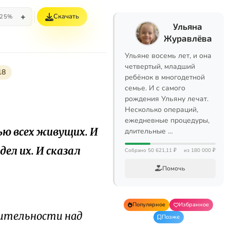
+
Скачать
25%
Ульяна
Журавлёва
Ульяне восемь лет, и она
четвертый, младший
18
ребёнок в многодетной
семье. И с самого
рождения Ульяну лечат.
Несколько операций,
ежедневные процедуры,
ью всех живущих. И
длительные …
ел их. И сказал
Собрано 50 621,11 ₽
из 180 000 ₽
Помочь
Популярное
Избранное
дительности над
Позже