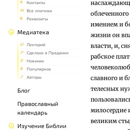
наслаждающе
Контакты
Все платежи
облеченного
Реквизиты
имением и бо
Медиатека
жизни он впа
власти, и, сн
Лекторий
Сделано в Предании
рабское плат
Новинки
человеколюб
Популярное
славного и б
Авторы
телесных нуж
Блог
пользовались
Православный
милосердие и
календарь
великим стыд
Изучение Библии