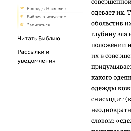
совершенной
Колледж Наследие
одевает их. 
Библия в искусстве
обольстив и
Записаться
глубину зла 
Читать Библию
положении н
Рассылки и
их в соверше
уведомления
придумывает
какого одеян
одежды кожа
снисходит (к
неоднократн
словом: «
сде