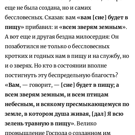
еще не была создана, но и самих
бессловесных. Сказав: вам «
вам [сие] будет в
пищу
» прибавил: и «
всем зверям земным
».
А вот еще и другая бездна милосердия: Он
позаботился не только о бессловесных
кротких и годных нам в пищу и на службу, но
и о зверях. Но кто в состоянии вполне
постигнуть эту беспредельную благость?
«
Вам
, — говорит, —
[сие] будет в пищу; а
всем зверям земным, и всем птицам
небесным, и всякому пресмыкающемуся по
земле, в котором душа живая, [дал] Я всю
зелень травную в пищу
». Велико
промышление Господа о созданном им