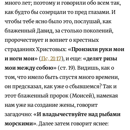
много лет; поэтому и говорили обо всем так,
как будто бы созерцали то пред глазами. И
чтобы тебе ясно было это, послушай, как
блаженный Давид, за столько поколений,
пророчествует и вопиет о крестных
страданиях Христовых: «
Пронзили руки мои
и ноги мои
» (
Пс. 21:17
), и еще: «
делят ризы
мои между собою
» (ст. 19). Видишь, как о
том, что имело быть спустя много времени,
он предсказал, как уже о сбывшемся? Так и
этот блаженный пророк (Моисей), намекая
нам уже на создание жены, говорит
загадочно: «
И владычествуйте над рыбами
морскими
». Далее затем говорит яснее: