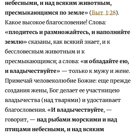
небесными, и над всяким животным,
пресмыкающимся по земле
» (
Быт. 1:28
).
Какое высокое благословение! Слова:
«
плодитесь и размножайтесь, и наполняйте
землю
» сказаны, как всякий знает, и к
бессловесным животным и к
пресмыкающимся; а слова: «
и обладайте ею,
и владычествуйте
» — только к мужу и жене.
Примечай человеколюбие Божие: еще прежде
создания жены, Бог делает ее участницею
владычества (над тварями) и удостаивает
благословения. «
И владычествуйте
, —
говорит, —
над рыбами морскими и над
птицами небесными, и над всяким