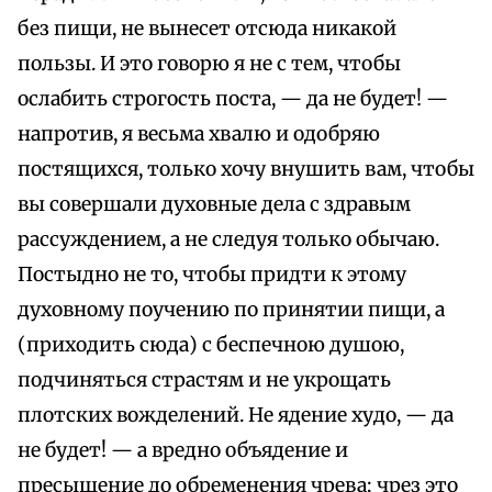
без пищи, не вынесет отсюда никакой
пользы. И это говорю я не с тем, чтобы
ослабить строгость поста, — да не будет! —
напротив, я весьма хвалю и одобряю
постящихся, только хочу внушить вам, чтобы
вы совершали духовные дела с здравым
рассуждением, а не следуя только обычаю.
Постыдно не то, чтобы придти к этому
духовному поучению по принятии пищи, а
(приходить сюда) с беспечною душою,
подчиняться страстям и не укрощать
плотских вожделений. Не ядение худо, — да
не будет! — а вредно объядение и
пресыщение до обременения чрева; чрез это