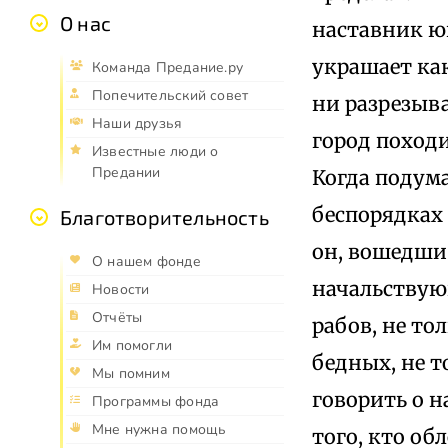
О нас
наставник ю
украшает как
Команда Предание.ру
Попечительский совет
ни разрезыва
Наши друзья
город поход
Известные люди о
Предании
Когда подум
беспорядках 
Благотворительность
он, вошедши 
О нашем фонде
начальствующ
Новости
Отчёты
рабов, не то
Им помогли
бедных, не т
Мы помним
говорить о 
Программы фонда
Мне нужна помощь
того, кто о