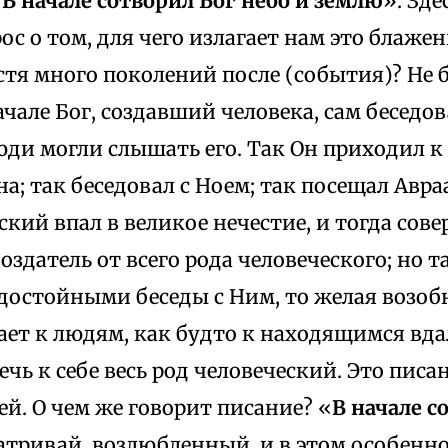
«
В начале сотворил Бог небо и землю
». Зде
ос о том, для чего излагает нам это блаже
тя много поколений после (события)? Не 
начале Бог, создавший человека, сам беседо
ди могли слышать его. Так Он приходил к
а; так беседовал с Ноем; так посещал Авраа
ский впал в великое нечестие, и тогда сов
оздатель от всего рода человеческого; но 
едостойными беседы с Ним, то желая возоб
ет к людям, как будто к находящимся вда
чь к себе весь род человеческий. Это писан
й. О чем же говорит писание? «
В начале с
матривай, возлюбленный, и в этом особенн