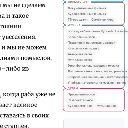
ФИЛЬМЫ И ТВ
 мы не сделаем
Документальные фильмы
Художественные фильмы
ва и такое
ТВ-передачи
Семейное кино
стоянии
МУЗЫКА
Богослужебное пение Русской Правосл
 увеселения,
Колокольный звон
Песнопения поместных церквей
а и мы не можем
Классическая музыка
Авторская песня
олнами помыслов,
Эстрадная песня
Этно, фольклор, народная музыка
о–либо из
Духовные канты, стихи, песни, романсы
Современная вокальная и инструментал
Учебные материалы по музыке и пению
ДЕТЯМ
, когда раба уже не
Просветительское
Развлекательное
вает великое
Художественное
Музыкальное
таваясь в своих
е старцев,