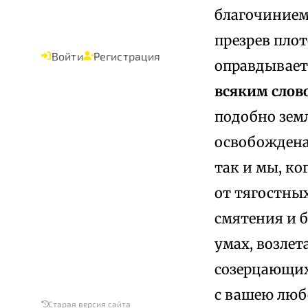
благочинием
презрев пло
Войти
Регистрация
оправдываете
всяким слов
подобно земл
освобождена
так и мы, ко
от тягостных
смятения и б
умах, возлет
созерцающих
с вашею люб
Старая версия сайта