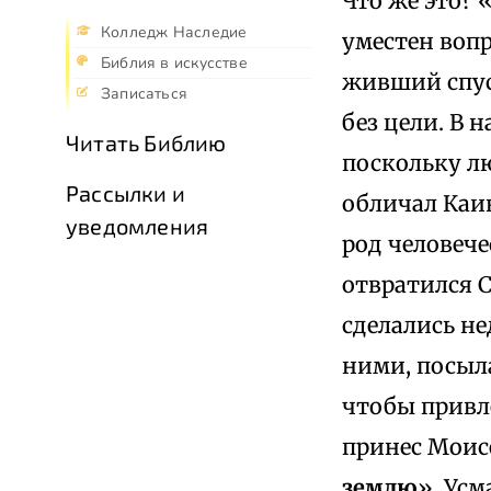
Что же это? 
Колледж Наследие
уместен вопр
Библия в искусстве
живший спус
Записаться
без цели. В 
Читать Библию
поскольку лю
Рассылки и
обличал Каин
уведомления
род человече
отвратился С
сделались н
ними, посыла
чтобы привле
принес Моисе
землю
». Ус