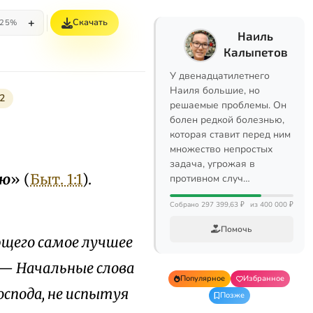
+
Скачать
25%
Наиль
Калыпетов
У двенадцатилетнего
Наиля большие, но
2
решаемые проблемы. Он
болен редкой болезнью,
которая ставит перед ним
множество непростых
задача, угрожая в
лю
» (
Быт. 1:1
).
противном случ…
Собрано 297 399,63 ₽
из 400 000 ₽
Помочь
щего самое лучшее
 — Начальные слова
Популярное
Избранное
оспода, не испытуя
Позже