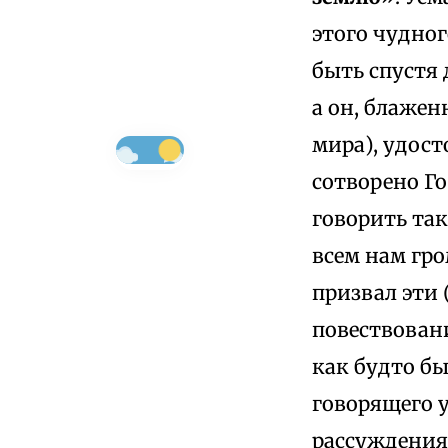
этого чудног
быть спустя 
а он, блаже
мира), удост
сотворено Го
говорить так
всем нам гро
призвал эти 
повествовани
как будто бы
говорящего 
рассуждени