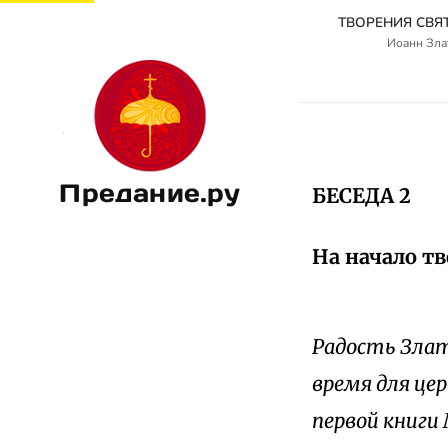
Иоанн Злат
Предание.ру
БЕСЕДА 2
На начало тв
Радость Злат
время для це
первой книги