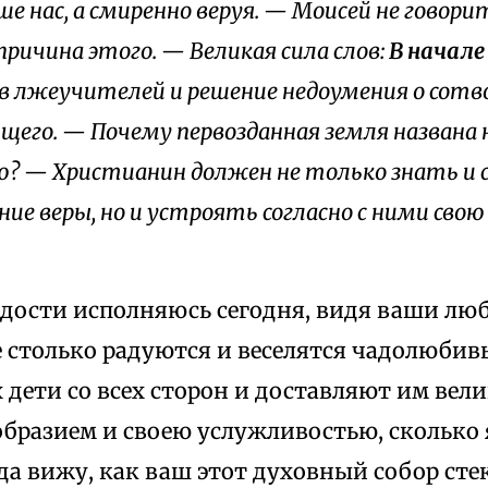
е нас, а смиренно веруя. — Моисей не говорит
причина этого. — Великая сила слов:
В начале
 лжеучителей и решение недоумения о сотво
его. — Почему первозданная земля названа 
? — Христианин должен не только знать и 
ие веры, но и устроять согласно с ними сво
адости исполняюсь сегодня, видя ваши лю
 столько радуются и веселятся чадолюбив
дети со всех сторон и доставляют им вел
образием и своею услужливостью, сколько 
да вижу, как ваш этот духовный собор сте