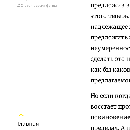
предложив в
Старая версия фонда
этого теперь
надлежащее 
предложить э
неумеренност
сделать это
как бы какою
предлагаемо
Но если когд
восстает про
повиновение
Главная
пределах. А 