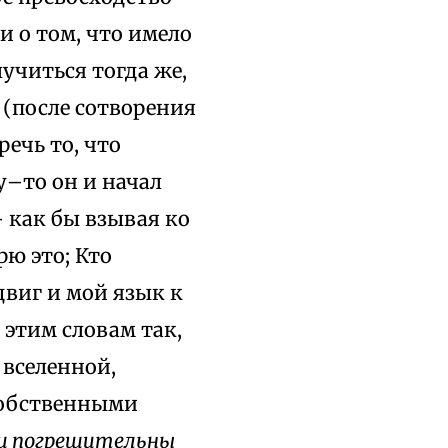
и о том, что имело
лучиться тогда же,
 (после сотворения
ечь то, что
у–то он и начал
— как бы взывая ко
ю это; Кто
двиг и мой язык к
 этим словам так,
 вселенной,
 собственными
 и погрешительны