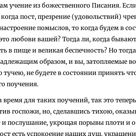
ам учение из божественного Писания. Если
, когда пост, презрение (удовольствий) чре
настроение помыслов, то когда будем в со
то любови вашей? Тогда ли, когда бывают
ь в пище и великая беспечность? Но тогд
 надлежащим образом, и вы, затопляемые в
 тучею, не будете в состоянии принять чт
го поучения.
а время для таких поучений, так это теперь
тив госпожи, но, сделавшись тихою, оказы
 и послушание, укрощая порывы плоти и ос
пост есть успокоение наших душ, украшени