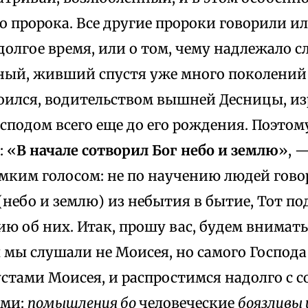
о пророка. Все другие пророки говорили ил
долгое время, или о том, чему надлежало с
нный, живший спустя уже много поколений
оился, водительством вышней Десницы, изр
сподом всего еще до его рождения. Поэтом
: «
В начале сотворил Бог небо и землю
», 
мким голосом: не по научению людей говор
(небо и землю) из небытия в бытие, Тот по
ю об них. Итак, прошу вас, будем внимать
 мы слушали не Моисея, но самого Господа
устами Моисея, и распростимся надолго с
ями:
помышления бо
человеческие
боязливы