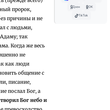
сь (прежде всего)
Дзен
OK
нный пророк,
TikTok
без причины и не
вал с людьми,
 Адаму; так
ма. Когда же весь
ершенно не
так как люди
новить общение с
ли, писание,
ие послал Бог, а
отворил Бог небо и
ое превосходство