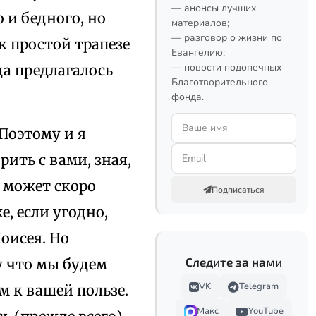
— анонсы лучших
 и бедного, но
материалов;
— разговор о жизни по
к простой трапезе
Евангелию;
— новости подопечных
а предлагалось
Благотворительного
фонда.
 Поэтому и я
ить с вами, зная,
я может скоро
Подписаться
, если угодно,
оисея. Но
Следите за нами
у что мы будем
VK
Telegram
м к вашей пользе.
Макс
YouTube