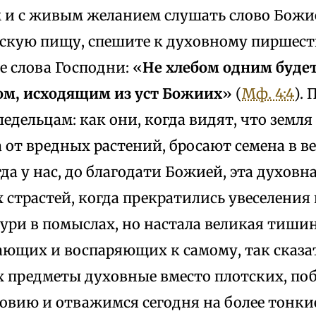
 и с живым желанием слушать слово Божие,
тскую пищу, спешите к духовному пиршест
 слова Господни: «
Не хлебом одним будет
ом, исходящим из уст Божиих
» (
Мф. 4:4
).
едельцам: как они, когда видят, что земл
 от вредных растений, бросают семена в в
гда у нас, до благодати Божией, эта духов
 страстей, когда прекратились увеселения 
ури в помыслах, но настала великая тишин
ающих и воспаряющих к самому, так сказат
 предметы духовные вместо плотских, поб
овию и отважимся сегодня на более тонк