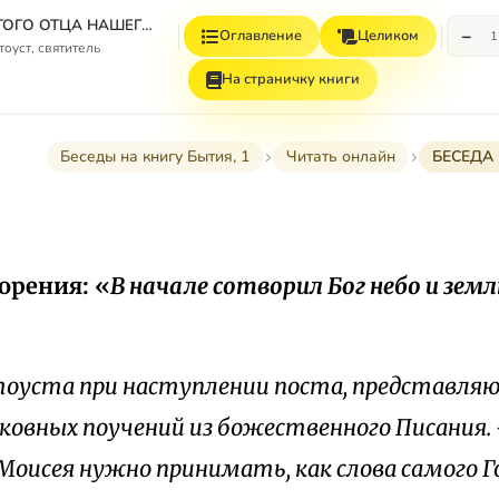
ТВОРЕНИЯ СВЯТОГО ОТЦА НАШЕГО ИОАННА ЗЛАТОУСТА АРХИЕПИСКОПА КОНСТАНТИНОПОЛЬСКОГО. БЕСЕДЫ НА КНИГУ БЫТИЯ. ТОМ ЧЕТВЕРТЫЙ. КНИГА ПЕРВАЯ.
−
Оглавление
Целиком
1
оуст, святитель
На страничку книги
Беседы на книгу Бытия, 1
Читать онлайн
БЕСЕДА 
орения: «
В начале сотворил Бог небо и зем
оуста при наступлении поста, представляю
рковных поучений из божественного Писания.
 Моисея нужно принимать, как слова самого Г