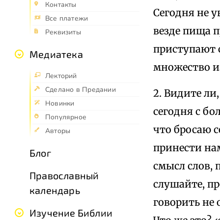
Контакты
Сегодня не у
Все платежи
везде пища п
Реквизиты
приступают 
Медиатека
множество и
Лекторий
Сделано в Предании
2. Видите ли
Новинки
сегодня с бо
Популярное
что бросаю с
Авторы
принести нам
Блог
смысл слов,
Православный
слушайте, пр
календарь
говорить не 
Изучение Библии