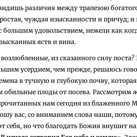
видишь различия между трапезою богатого
ростая, чуждая изысканности и причуд; и 
с большим удовольствием, нежели как когд
зысканных яств и вина.
, возлюбленные, из сказанного силу поста?
льшим усердием, чем прежде, решаюсь говор
емена в тучную и глубокую почву, котора
 обильные плоды от посева. Рассмотрим же
 прочитанных нам сегодня из блаженного М
ошу вас, со вниманием слова наши, потом
от себя, но что благодать Божия внушит на