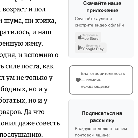
Скачайте наше
возраст и пол
приложение
Слушайте аудио и
и шума, ни крика,
смотрите видео офлайн
кратилось, и наш
Загрузите в
App Store
дренную жену.
Доступно в
Google Play
одня, и вспомню о
 силе поста, как
Благотворительность
л ум не только у
— помочь
нуждающимся
ободных, но и у
богатых, но и у
рваров. Да что
Подписаться на
рассылку
онил даже совесть
Каждую неделю в вашем
и послушанию.
почтовом ящике: