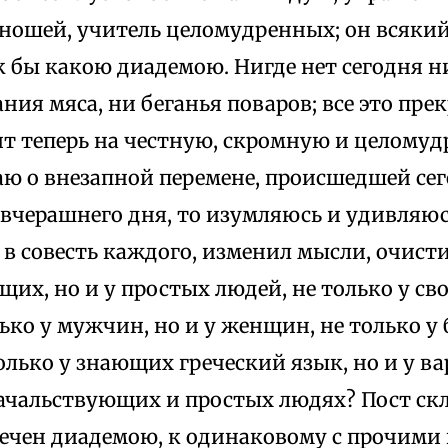
ношей, учитель целомудренных; он всякий 
 бы какою диадемою. Нигде нет сегодня н
ния мяса, ни беганья поваров; все это пре
ит теперь на честную, скромную и целому
аю о внезапной перемене, происшедшей сег
вчерашнего дня, то изумляюсь и удивляюсь
в совесть каждого, изменил мысли, очисти
их, но и у простых людей, не только у св
лько у мужчин, но и у женщин, не только у 
олько у знающих греческий язык, но и у ва
начальствующих и простых людях? Пост скл
блечен диадемою, к одинаковому с прочим