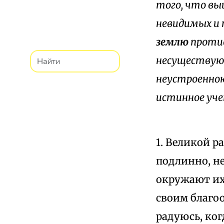
того, что выш
невидимых и 
землю
против
несуществующ
неустроенною
истинное учен
1. Великой р
подлинно, не
окружают их 
своим благо
радуюсь, ког