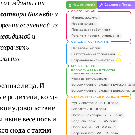
 о создании сил
Наш лекторий
Сделано в Предан
С ЧЕГО НАЧАТЬ
 сотвори Бог небо и
Интересующимся
Новоначальным
рении вселенной из
Приходским работникам
невидимой и
Регентам, певчим, клирошанам
СВЯЩЕННОЕ ПИСАНИЕ
сохранять
Переводы Библии
Святоотеческие толкования
ю жизнь
.
Современные комментарии
МОЛИТВОСЛОВЫ.
БОГОСЛУЖЕБНЫЕ ТЕКСТЫ
Молитвы по-русски
Молитвы по-славянски
безные лица. И
Богослужебные тексты на русском язык
Богослужебные тексты на церковнослав
ые родители, когда
СВЯТООТЕЧЕСКОЕ НАСЛЕДИЕ
Мужи апостольские. I—II века
икое удовольствие
Апологеты. II—III века
Вселенские соборы. IV—VIII века
я ныне веселюсь и
Средневековье. IX—XV века
Новое время. XVI—XIX века
кся сюда с таким
Современность. XX—XXI века