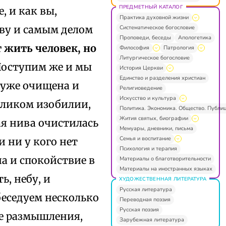
ПРЕДМЕТНЫЙ КАТАЛОГ
 и как вы,
Практика духовной жизни
ву и самым делом
Систематическое богословие
Проповеди, беседы
Апологетика
 жить человек, но
Философия
Патрология
Литургическое богословие
 Поступим же и мы
История Церкви
Единство и разделения христиан
я уже очищена и
Религиоведение
Искусство и культура
еликом изобилии,
Политика. Экономика. Общество. Публи
Жития святых, биографии
ная нива очистилась
Мемуары, дневники, письма
Семья и воспитание
и ни у кого нет
Психология и терапия
а и спокойствие в
Материалы о благотворительности
Материалы на иностранных языках
ь, небу, и
ХУДОЖЕСТВЕННАЯ ЛИТЕРАТУРА
Русская литература
еседуем несколько
Переводная поэзия
Русская поэзия
ие размышления,
Зарубежная литература