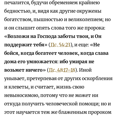
печалится, будучи обременяем крайнею
бедностью, и, видя как другие окружены
богатством, пышностью и великолепием; но
и он слышит опять слова того же пророка:
«
Возложи на Господа заботы твои, и Он
поддержит тебя
» (
Пс. 54:23
), и еще: «
Не
бойся, когда богатеет человек, когда слава
дома его умножается: ибо умирая не
возьмет ничего
» (
Пс. 48:17–18
). Иной
унывает, претерпевая от других оскорбления
и клеветы, и считает, жизнь свою
невыносимою, потому что не может ни
откуда получить человеческой помощи; но и
этот научается тем же блаженным пророком