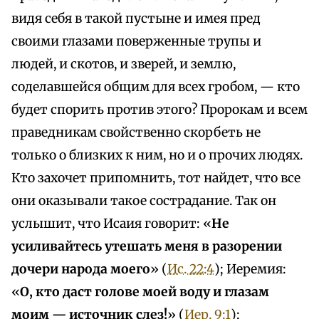
видя себя в такой пустыне и имея пред
своими глазами поверженные трупы и
людей, и скотов, и зверей, и землю,
соделавшейся общим для всех гробом, — кто
будет спорить против этого? Пророкам и всем
праведникам свойственно скорбеть не
только о близких к ним, но и о прочих людях.
Кто захочет припомнить, тот найдет, что все
они оказывали такое сострадание. Так он
услышит, что Исаия говорит: «
Не
усиливайтесь утешать меня в разорении
дочери народа моего
» (
Ис. 22:4
); Иеремия:
«
О, кто даст голове моей воду и глазам
моим — источник слез!
» (
Иер. 9:1
);