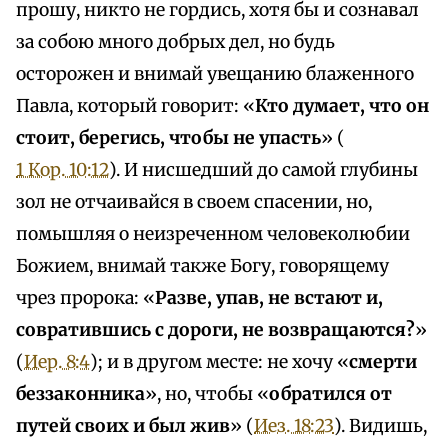
прошу, никто не гордись, хотя бы и сознавал
за собою много добрых дел, но будь
осторожен и внимай увещанию блаженного
Павла, который говорит: «
Кто думает, что он
стоит, берегись, чтобы не упасть
» (
1 Кор. 10:12
). И нисшедший до самой глубины
зол не отчаивайся в своем спасении, но,
помышляя о неизреченном человеколюбии
Божием, внимай также Богу, говорящему
чрез пророка: «
Разве, упав, не встают и,
совратившись с дороги, не возвращаются?
»
(
Иер. 8:4
); и в другом месте: не хочу «
смерти
беззаконника
», но, чтобы «
обратился от
путей своих и был жив
» (
Иез. 18:23
). Видишь,