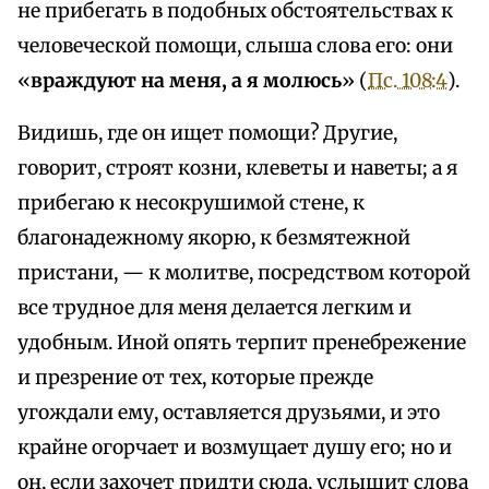
не прибегать в подобных обстоятельствах к
человеческой помощи, слыша слова его: они
«
враждуют на меня, а я молюсь
» (
Пс. 108:4
).
Видишь, где он ищет помощи? Другие,
говорит, строят козни, клеветы и наветы; а я
прибегаю к несокрушимой стене, к
благонадежному якорю, к безмятежной
пристани, — к молитве, посредством которой
все трудное для меня делается легким и
удобным. Иной опять терпит пренебрежение
и презрение от тех, которые прежде
угождали ему, оставляется друзьями, и это
крайне огорчает и возмущает душу его; но и
он, если захочет придти сюда, услышит слова