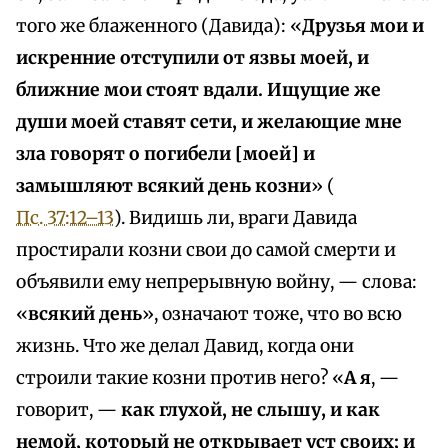
того же блаженного (Давида): «
Друзья мои и
искренние отступили от язвы моей, и
ближние мои стоят вдали. Ищущие же
души моей ставят сети, и желающие мне
зла говорят о погибели [моей] и
замышляют всякий день козни
» (
Пс. 37:12–13
). Видишь ли, враги Давида
простирали козни свои до самой смерти и
объявили ему непрерывную войну, — слова:
«
всякий день
», означают тоже, что во всю
жизнь. Что же делал Давид, когда они
строили такие козни против него? «
А я
, —
говорит, —
как глухой, не слышу, и как
немой, который не открывает уст своих; и