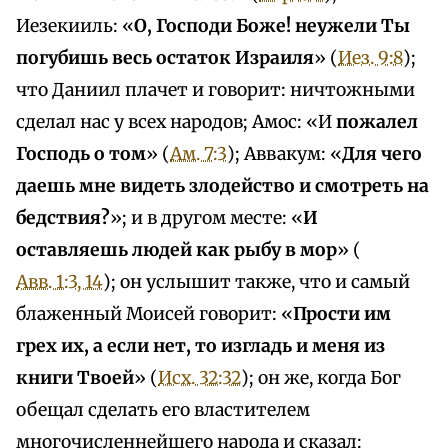
Иезекииль: «
О, Господи Боже! неужели Ты
погубишь весь остаток Израиля
» (
Иез. 9:8
);
что Даниил плачет и говорит: ничтожными
сделал нас у всех народов; Амос: «И
пожалел
Господь о том
» (
Ам. 7:3
); Аввакум: «
Для чего
даешь мне видеть злодейство и смотреть на
бедствия?
»; и в другом месте: «
И
оставляешь людей как рыбу в мор
» (
Авв. 1:3, 14
); он услышит также, что и самый
блаженный Моисей говорит: «
Прости им
грех их, а если нет, то изгладь и меня из
книги Твоей
» (
Исх. 32:32
); он же, когда Бог
обещал сделать его властителем
многочисленнейшего народа и сказал: