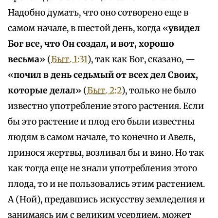
Надобно думать, что оно сотворено еще в
самом начале, в шестой день, когда «
увидел
Бог все, что Он создал, и вот, хорошо
весьма
» (
Быт. 1:31
), так как Бог, сказано, —
«
почил в день седьмый от всех дел Своих,
которые делал
» (
Быт. 2:2
), только не было
известно употребление этого растения. Если
бы это растение и плод его были известны
людям в самом начале, то конечно и Авель,
принося жертвы, возливал бы и вино. Но так
как тогда еще не знали употребления этого
плода, то и не пользовались этим растением.
А (Ной), предавшись искусству земледелия и
занимаясь им с великим усердием, может