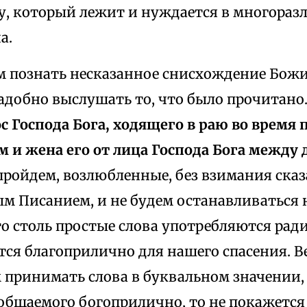
, который лежит и нуждается в многораз
а.
м познать несказанное снисхождение Божие
надобно выслушать то, что было прочитано
с Господа Бога, ходящего в раю во время 
м и жена его от лица Господа Бога между 
 пройдем, возлюбленные, без взимания ска
 Писанием, и не будем останавливаться н
то столь простые слова употребляются рад
тся благоприлично для нашего спасения. В
 принимать слова в буквальном значении, 
общаемого богоприлично, то не покажется