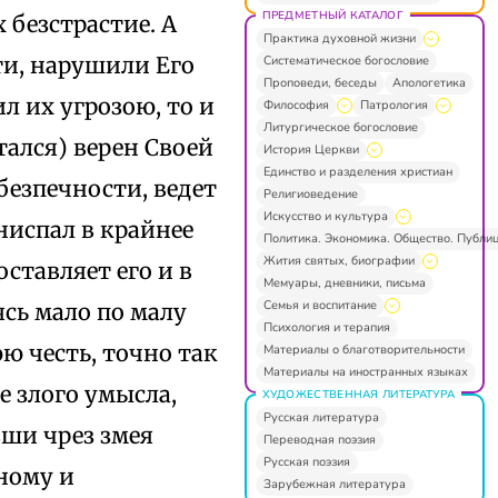
ПРЕДМЕТНЫЙ КАТАЛОГ
 безстрастие. А
Практика духовной жизни
ти, нарушили Его
Систематическое богословие
Проповеди, беседы
Апологетика
ил их угрозою, то и
Философия
Патрология
Литургическое богословие
тался) верен Своей
История Церкви
Единство и разделения христиан
 безпечности, ведет
Религиоведение
Искусство и культура
ниспал в крайнее
Политика. Экономика. Общество. Публи
Жития святых, биографии
ставляет его и в
Мемуары, дневники, письма
Семья и воспитание
ясь мало по малу
Психология и терапия
ю честь, точно так
Материалы о благотворительности
Материалы на иностранных языках
е злого умысла,
ХУДОЖЕСТВЕННАЯ ЛИТЕРАТУРА
Русская литература
вши чрез змея
Переводная поэзия
Русская поэзия
ьному и
Зарубежная литература