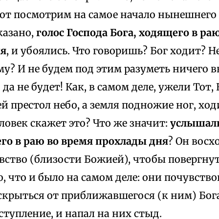
от посмотрим на самое начало нынешнего
сказано,
голос Господа Бога, ходящего в ра
ня
, и убоялись. Что говоришь? Бог ходит? 
? И не будем под этим разуметь ничего в
да не будет! Как, в самом деле, ужели Тот, 
ей престол небо, а земля подножие ног, хо
овек скажет это? Что же значит:
услышали
его в раю во время прохлады дня
? Он восх
вство (близости Божией), чтобы повергнут
, что и было на самом деле: они почувство
скрыться от приближавшегося (к ним) Бог
ступление, и напал на них стыд.