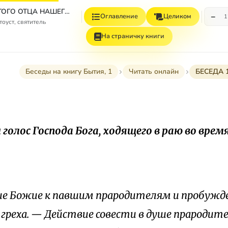
ТВОРЕНИЯ СВЯТОГО ОТЦА НАШЕГО ИОАННА ЗЛАТОУСТА АРХИЕПИСКОПА КОНСТАНТИНОПОЛЬСКОГО. БЕСЕДЫ НА КНИГУ БЫТИЯ. ТОМ ЧЕТВЕРТЫЙ. КНИГА ПЕРВАЯ.
−
Оглавление
Целиком
1
оуст, святитель
На страничку книги
Беседы на книгу Бытия, 1
Читать онлайн
БЕСЕДА 
голос Господа Бога, ходящего в раю во врем
е Божие к павшим прародителям и пробужден
 греха. — Действие совести в душе прародит