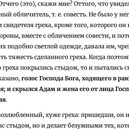
Отчего (это), скажи мне? Оттого, что увидел
ный обличитель, т. е. совесть. Не было у не
 свидетеля греха, кроме того, которого он 
тороны, вместе с обличением совести, и пот
х подобно светлой одежде, давала им, чр
ть тяжесть сделанного греха. Когда поэтом
 греха покрылись стыдом, то и пытались 
сказано,
голос Господа Бога, ходящего в ра
я; и скрылся Адам и жена его от лица Гос
ая
.
возлюбленный, хуже греха: пришедши, он н
ас стыдом, но и делает безумными тех, ко