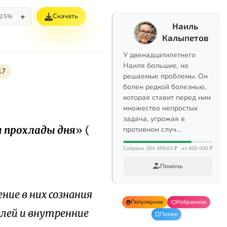
+
Скачать
25%
Наиль
Калыпетов
У двенадцатилетнего
Наиля большие, но
17
решаемые проблемы. Он
болен редкой болезнью,
которая ставит перед ним
множество непростых
задача, угрожая в
я прохлады дня
» (
противном случ…
Собрано 304 499,63 ₽
из 400 000 ₽
Помочь
ие в них сознания
Популярное
Избранное
елей и внутренние
Позже