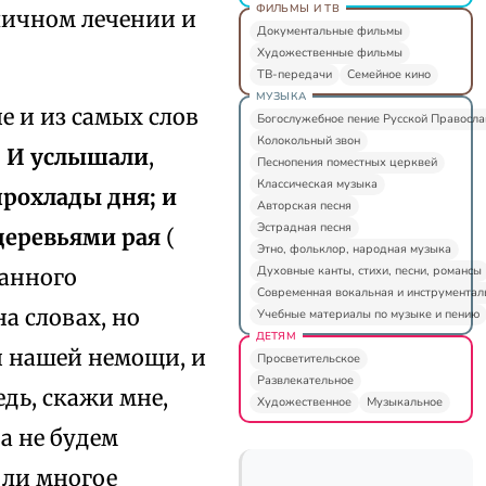
ФИЛЬМЫ И ТВ
личном лечении и
Документальные фильмы
Художественные фильмы
ТВ-передачи
Семейное кино
МУЗЫКА
 и из самых слов
Богослужебное пение Русской Правосл
Колокольный звон
.
И услышали
,
Песнопения поместных церквей
Классическая музыка
прохлады дня; и
Авторская песня
Эстрадная песня
деревьями рая
(
Этно, фольклор, народная музыка
Духовные канты, стихи, песни, романсы
занного
Современная вокальная и инструментал
а словах, но
Учебные материалы по музыке и пению
ДЕТЯМ
и нашей немощи, и
Просветительское
Развлекательное
едь, скажи мне,
Художественное
Музыкальное
а не будем
 ли многое