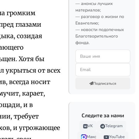
— анонсы лучших
материалов;
ала громким
— разговор о жизни по
Евангелию;
 пред глазами
— новости подопечных
ыка, созидая
Благотворительного
фонда.
кающего
ьщен. Хотя бы
л укрыться от всех
в, всегда носит
Подписаться
мучит, карает,
ощади, и в
Следите за нами
нии, требует
VK
Telegram
ехов, и угрожающее
Макс
YouTube