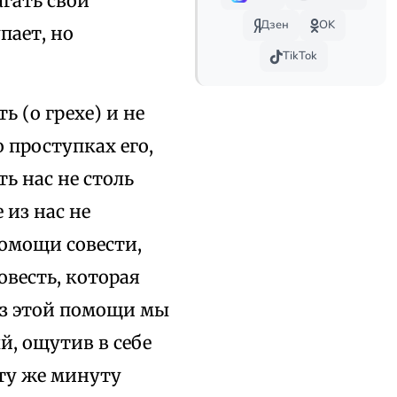
агать свои
Дзен
OK
пает, но
TikTok
ь (о грехе) и не
 проступках его,
ть нас не столь
из нас не
омощи совести,
овесть, которая
без этой помощи мы
й, ощутив в себе
 ту же минуту