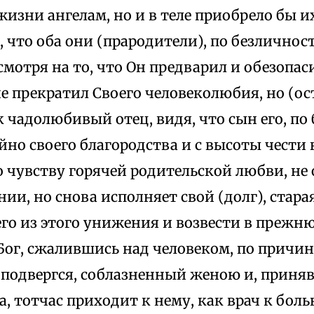
жизни ангелам, но и в теле приобрело бы их
, что оба они (прародители), по безличнос
 смотря на то, что Он предварил и обезопас
не прекратил Своего человеколюбия, но (ос
к чадолюбивый отец, видя, что сын его, по
йно своего благородства и с высоты чести 
 чувству горячей родительской любви, не о
ии, но снова исполняет свой (долг), стара
го из этого унижения и возвести в прежню
Бог, сжалившись над человеком, по причин
 подвергся, соблазненный женою и, приня
а, тотчас приходит к нему, как врач к бол