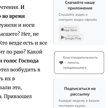
Скачайте наше
 чтения.
И
приложение
Слушайте аудио и
ю во время
смотрите видео офлайн
Неужели и ноги
Загрузите в
App Store
ысшего? Нет, не
Доступно в
Google Play
Кто везде есть и все
дит по раю? Какой
Благотворительность
 голос Господа
— помочь
нуждающимся
отел возбудить в
ь их в
вали это,
Подписаться на
рассылку
а. Привзошел
Каждую неделю в вашем
почтовом ящике: