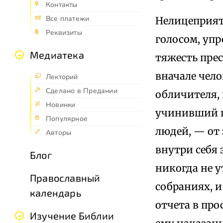
Контакты
Все платежи
Нелицеприятн
Реквизиты
голосом, упр
Медиатека
тяжесть пре
вначале чело
Лекторий
Сделано в Предании
обличителя,
Новинки
учинивший г
Популярное
людей, — от 
Авторы
внутри себя 
Блог
никогда не у
Православный
собраниях, и
календарь
отчета в про
Изучение Библии