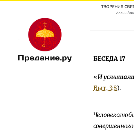
Иоанн Злат
Предание.ру
БЕСЕДА 17
«
И услышали 
Быт. 3:8
).
Человеколюби
совершенного