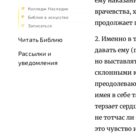
ему наказани
Колледж Наследие
врачевства, 
Библия в искусстве
продолжает 
Записаться
2. Именно в 
Читать Библию
давать ему (
Рассылки и
но выставлят
уведомления
склонными к
преодолеваю
имея в себе 
терзает серд
не тотчас ли
это чувство 