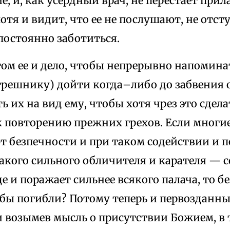
е, и, как усердный врач, не перестает прил
хотя и видит, что ее не послушают, не отсту
постоянно заботиться.
том ее и дело, чтобы непрерывно напоминат
грешнику) дойти когда–либо до забвения о
ь их на вид ему, чтобы хотя чрез это сдела
 повторению прежних грехов. Если многие 
т безпечности и при таком содействии и п
такого сильного обличителя и карателя — с
це и поражает сильнее всякого палача, то 
 бы погибли? Потому теперь и первозданны
и возымев мысль о присутствии Божием, в