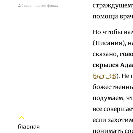
страждущему
Старая версия фонда
помощи врач
Но чтобы ва
(Писания), 
сказано,
голо
скрылся Ада
Быт. 3:8
). Не
божественным
подумаем, ч
все совершае
если захотим
Главная
понимать со