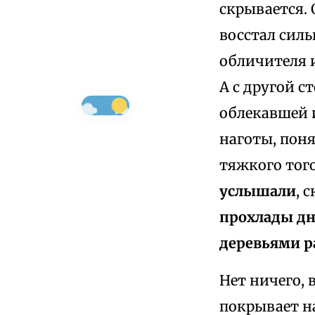
скрывается. 
восстал силь
обличителя и
А с другой с
облекавшей и
наготы, поня
тяжкого того
услышали
, 
прохлады дн
деревьями р
Нет ничего, 
покрывает н