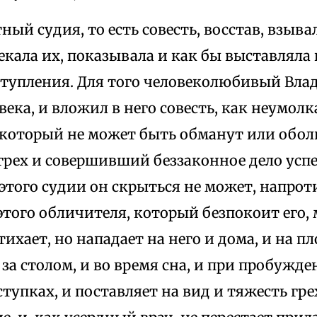
ый судия, то есть совесть, восстав, взыв
екала их, показывала и как бы выставляла
ступления. Для того человеколюбивый Влад
века, и вложил в него совесть, как неумол
 который не может быть обманут или обол
рех и совершивший беззаконное дело успе
этого судии он скрыться не может, напроти
этого обличителя, который безпокоит его, 
тихает, но нападает на него и дома, и на пл
 за столом, и во время сна, и при пробужде
ступках, и поставляет на вид и тяжесть гр