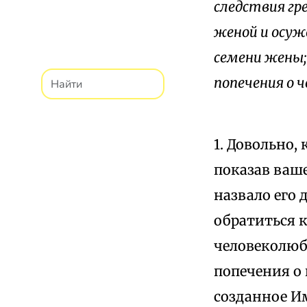
следствия гр
женой и осуж
семени жены;
попечения о ч
1. Довольно,
показав ваш
назвало его 
обратиться 
человеколюби
попечения о 
созданное Им