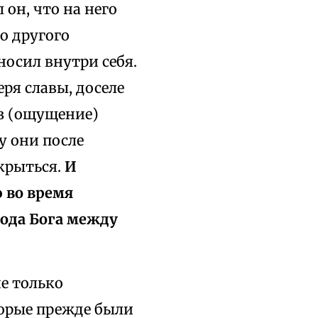
 он, что на него
го другого
носил внутри себя.
еря славы, доселе
ез (ощущение)
у они после
скрыться.
И
ю во время
пода Бога между
е только
торые прежде были