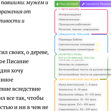
д павшими: мужем и
Наш лекторий
Сделано в Предан
С ЧЕГО НАЧАТЬ
поражения от
Интересующимся
Новоначальным
дливости и
Приходским работникам
Регентам, певчим, клирошанам
СВЯЩЕННОЕ ПИСАНИЕ
Переводы Библии
Святоотеческие толкования
Современные комментарии
ил своих, о дереве,
МОЛИТВОСЛОВЫ.
БОГОСЛУЖЕБНЫЕ ТЕКСТЫ
Молитвы по-русски
ое Писание
Молитвы по-славянски
одня хочу
Богослужебные тексты на русском язык
Богослужебные тексты на церковнослав
анное
СВЯТООТЕЧЕСКОЕ НАСЛЕДИЕ
Мужи апостольские. I—II века
ение вследствие
Апологеты. II—III века
Вселенские соборы. IV—VIII века
л все так, чтобы
Средневековье. IX—XV века
Новое время. XVI—XIX века
стью и ни в чем не
Современность. XX—XXI века