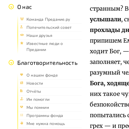
О нас
странным? В
услышали
, 
Команда Предание.ру
Попечительский совет
прохлады д
Наши друзья
припишем Ему
Известные люди о
Предании
ходит Бог, — 
заполняет, ч
Благотворительность
разумный чел
О нашем фонде
Бога, ходящ
Новости
Отчёты
них такое чу
Им помогли
безпокойство
Мы помним
попытались 
Программы фонда
Мне нужна помощь
грех — и пре