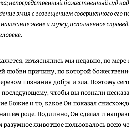
еха; непосредственный божественный суд на
дение змия с возвещением совершенного его 
 наказание жене и мужу, исполненное справе
еловеке
.
 кажется, изъяснялись мы недавно, по мере с
ей любви причину, по которой божественн
деревом познания добра и зла. Поэтому сег
к последующему, чтобы вы познали несказ
е Божие и то, какое Он показал снисхожд
нашем роде. Подлинно, Он сделал и направи
 разумное животное пользовалось всею че