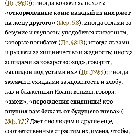
(
Ис. 56:10
); иногда конями за похоть:
«
откормленные кони: каждый из них ржет
на жену другого
» (
Иер. 5:8
); иногда ослами за
безумие и глупость: уподобится животным,
которые погибают (
Пс. 48:13
); иногда львами
и рысями за хищничество и жадность; иногда
аспидами за коварство: «
яд
», говорит,
«
аспидов под устами их
» (
Пс. 139:4
); иногда
змеями и ехиднами за ядовитость и злобу,
как и блаженный Иоанн вопиял, говоря:
«
змеи
», «
порождения ехиднины! кто
внушил вам бежать от будущего гнева
» (
Мф. 3:7
)? Дает оно людям и другие еще,
соответственные страстям их, имена, чтобы,