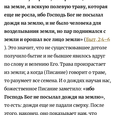
на земле, и всякую полевую траву, которая
еще не росла, ибо Господь Бог не посылал
дождя на землю, и не было человека для
возделывания земли, но пар поднимался с
земли и орошал все лицо земли
» (
Быт. 2:4–6
). Это значит, что не существовавшее дотоле
получило бытие и не бывшее явилось вдруг
по слову и велению Его. Трава произрастает
из земли; а когда (Писание) говорит о траве,
то разумеет все семена. И о дождях научая нас,
божественное Писание заметило: «
ибо
Господь Бог не посылал дождя на землю
»,
то есть: дожди еще не падали сверху. После
этого, наконец, оно показывает нам, что