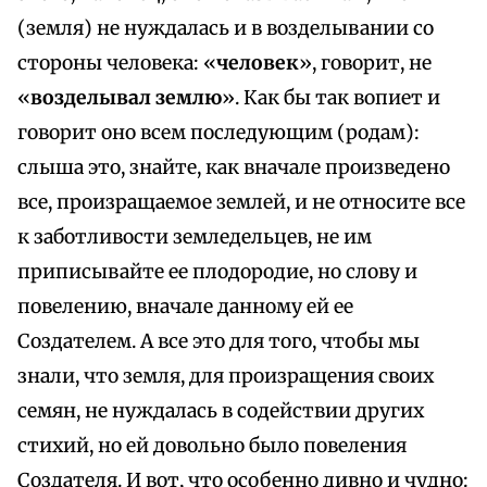
(земля) не нуждалась и в возделывании со
стороны человека: «
человек
», говорит, не
«
возделывал землю
». Как бы так вопиет и
говорит оно всем последующим (родам):
слыша это, знайте, как вначале произведено
все, произращаемое землей, и не относите все
к заботливости земледельцев, не им
приписывайте ее плодородие, но слову и
повелению, вначале данному ей ее
Создателем. А все это для того, чтобы мы
знали, что земля, для произращения своих
семян, не нуждалась в содействии других
стихий, но ей довольно было повеления
Создателя. И вот, что особенно дивно и чудно: