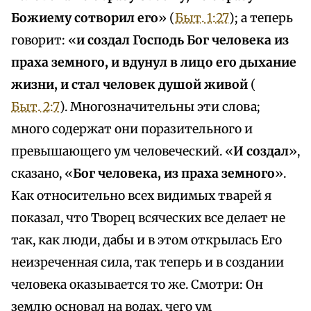
Божиему сотворил его
» (
Быт. 1:27
); а теперь
говорит: «
и создал Господь Бог человека из
праха земного, и вдунул в лицо его дыхание
жизни, и стал человек душой живой
(
Быт. 2:7
). Многозначительны эти слова;
много содержат они поразительного и
превышающего ум человеческий. «
И создал
»,
сказано, «
Бог человека, из праха земного
».
Как относительно всех видимых тварей я
показал, что Творец всяческих все делает не
так, как люди, дабы и в этом открылась Его
неизреченная сила, так теперь и в создании
человека оказывается то же. Смотри: Он
землю основал на водах, чего ум