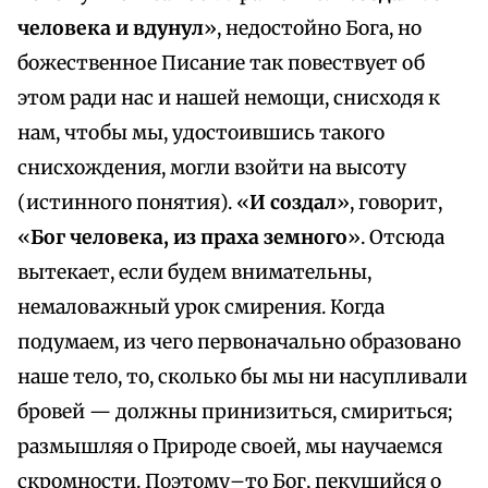
человека и вдунул
», недостойно Бога, но
божественное Писание так повествует об
этом ради нас и нашей немощи, снисходя к
нам, чтобы мы, удостоившись такого
снисхождения, могли взойти на высоту
(истинного понятия). «
И создал
», говорит,
«
Бог человека, из праха земного
». Отсюда
вытекает, если будем внимательны,
немаловажный урок смирения. Когда
подумаем, из чего первоначально образовано
наше тело, то, сколько бы мы ни насупливали
бровей — должны принизиться, смириться;
размышляя о Природе своей, мы научаемся
скромности. Поэтому–то Бог, пекущийся о