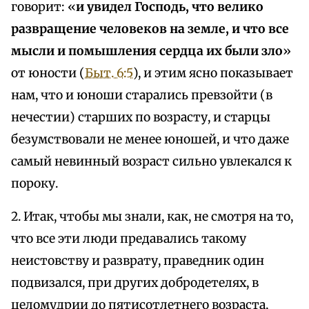
говорит: «
и увидел Господь, что велико
развращение человеков на земле, и что все
мысли и помышления сердца их были зло
»
от юности (
Быт. 6:5
), и этим ясно показывает
нам, что и юноши старались превзойти (в
нечестии) старших по возрасту, и старцы
безумствовали не менее юношей, и что даже
самый невинный возраст сильно увлекался к
пороку.
2. Итак, чтобы мы знали, как, не смотря на то,
что все эти люди предавались такому
неистовству и разврату, праведник один
подвизался, при других добродетелях, в
целомудрии до пятисотлетнего возраста,