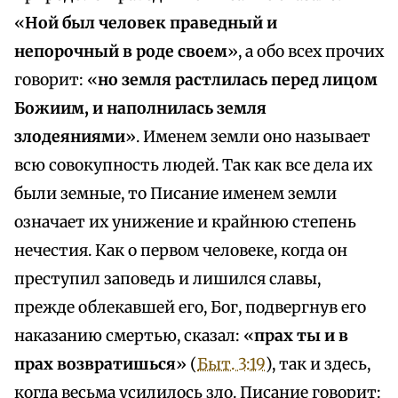
«
Ной был человек праведный и
непорочный в роде своем
», а обо всех прочих
говорит: «
но земля растлилась перед лицом
Божиим, и наполнилась земля
злодеяниями
». Именем земли оно называет
всю совокупность людей. Так как все дела их
были земные, то Писание именем земли
означает их унижение и крайнюю степень
нечестия. Как о первом человеке, когда он
преступил заповедь и лишился славы,
прежде облекавшей его, Бог, подвергнув его
наказанию смертью, сказал: «
прах ты и в
прах возвратишься
» (
Быт. 3:19
), так и здесь,
когда весьма усилилось зло. Писание говорит: