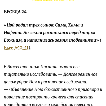
БЕСЕДА 24
«
Ной родил трех сынов: Сима, Хама и
Иафета. Но земля растлилась перед лицом
Божиим, и наполнилась земля злодеяниями
» (
Быт. 6:10–11
).
В Божественном Писании нужно все
тщательно исследовать. — Долговременное
целомудрие Ноя и растление всей земли.
— Объявление Ною божественного приговора и
повеление построить ковчега для спасения
праведника и всего его семейства выесть с