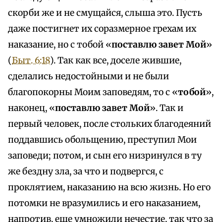
скорби же и не смущайся, слыша это. Пусть
даже постигнет их соразмерное грехам их
наказание, но с тобой «
поставлю завет Мой
»
(
Быт. 6:18
). Так как все, доселе жившие,
сделались недостойными и не были
благопокорны Моим заповедям, то с «
тобой
»,
наконец, «
поставлю завет Мой
». Так и
первый человек, после стольких благодеяний
поддавшись обольщению, преступил Мои
заповеди; потом, и сын его низринулся в ту
же бездну зла, за что и подвергся, с
проклятием, наказанию на всю жизнь. Но его
потомки не вразумились и его наказанием,
напротив, еще умножили нечестие, так что за