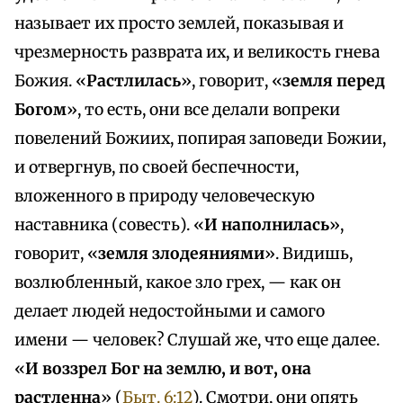
называет их просто землей, показывая и
чрезмерность разврата их, и великость гнева
Божия. «
Растлилась
», говорит, «
земля перед
Богом
», то есть, они все делали вопреки
повелений Божиих, попирая заповеди Божии,
и отвергнув, по своей беспечности,
вложенного в природу человеческую
наставника (совесть). «
И наполнилась
»,
говорит, «
земля злодеяниями
». Видишь,
возлюбленный, какое зло грех, — как он
делает людей недостойными и самого
имени — человек? Слушай же, что еще далее.
«
И воззрел Бог на землю, и вот, она
растленна
» (
Быт. 6:12
). Смотри, они опять