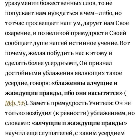
уразумении божественных слов, то не
попускает нам нуждаться в чем–либо, но
тотчас просвещает наш ум, дарует нам Свое
озарение, и по великой премудрости Своей
сообщает душе нашей истинное учение. Вот
почему, желая побудить нас к этому и
сделать более усердными, Он признал
достойными ублажения являющих такое
усердие, говоря: «
блаженны алчущие и
жаждущие правды, ибо они насытятся
» (
Мф. 5:6
). Заметь премудрость Учителя: Он не
только возбудил (к ревности) ублажением, но
словами: «
алчущие и жаждущие правды
»
научил еще слушателей, с каким усердием