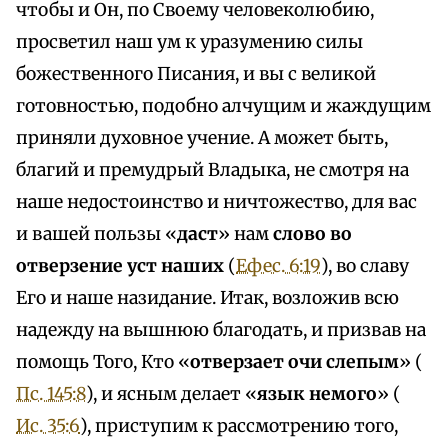
чтобы и Он, по Своему человеколюбию,
просветил наш ум к уразумению силы
божественного Писания, и вы с великой
готовностью, подобно алчущим и жаждущим
приняли духовное учение. А может быть,
благий и премудрый Владыка, не смотря на
наше недостоинство и ничтожество, для вас
и вашей пользы «
даст
» нам
слово во
отверзение уст наших
(
Ефес. 6:19
), во славу
Его и наше назидание. Итак, возложив всю
надежду на вышнюю благодать, и призвав на
помощь Того, Кто «
отверзает очи слепым
» (
Пс. 145:8
), и ясным делает «
язык немого
» (
Ис. 35:6
), приступим к рассмотрению того,