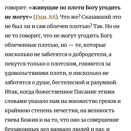
говорит: «
живущие по плоти Богу угодить
не могут
» (
Рим. 8:8
). Что же? Сказавший это
не был ли и сам облечен плотью? Так. Но он
не то говорит, что не могут угодить Богу
облеченные плотью, но — те, которые
нисколько не заботятся о добродетели, а
пекутся только о плотском, гоняются за
удовольствиями плоти, и нисколько не
заботятся о душе, бестелесной и разумной.
Итак, когда божественное Писание этими
словами указало нам на множество грехов и
крайнюю степень нечестия, на великость
гнева Божия и на то, что оно за совершение
беззаконных дел назвало людей и раз, и