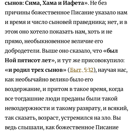
сынов: Сима, Хама и Иафета
». Не без
причины божественное Писание указало нам
и время и число сыновей праведника; нет, и в
этом оно хотело показать нам, хоть и не
прямо, необыкновенное величие его
добродетели. Выше оно сказало, что «
был
Ной пятисот лет
», и тут же присовокупило:
«
и родил трех сынов
» (
Быт. 5:32
), научая нас,
как необычайно велико было его
воздержание, и притом в такое время, когда
все тогдашние люди преданы были такой
невоздержности и такому разврату, и всякий,
так сказать, возраст, устремился на зло. Вы
ведь слышали, как божественное Писание