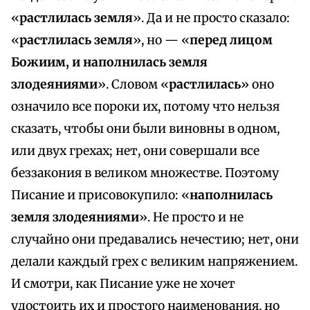
«
растлилась земля
». Да и не просто сказало:
«
растлилась земля
», но — «
перед лицом
Божиим, и наполнилась земля
злодеяниями
». Словом «
растлилась
» оно
означило все пороки их, потому что нельзя
сказать, чтобы они были виновны в одном,
или двух грехах; нет, они совершали все
беззакония в великом множестве. Поэтому
Писание и присовокупило: «
наполнилась
земля злодеяниями
». Не просто и не
случайно они предавались нечестию; нет, они
делали каждый грех с великим напряжением.
И смотри, как Писание уже не хочет
удостоить их и простого наименования, но