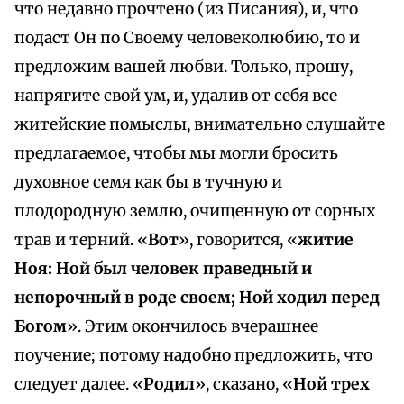
что недавно прочтено (из Писания), и, что
подаст Он по Своему человеколюбию, то и
предложим вашей любви. Только, прошу,
напрягите свой ум, и, удалив от себя все
житейские помыслы, внимательно слушайте
предлагаемое, чтобы мы могли бросить
духовное семя как бы в тучную и
плодородную землю, очищенную от сорных
трав и терний. «
Вот
», говорится, «
житие
Ноя: Ной был человек праведный и
непорочный в роде своем; Ной ходил перед
Богом
». Этим окончилось вчерашнее
поучение; потому надобно предложить, что
следует далее. «
Родил
», сказано, «
Ной трех