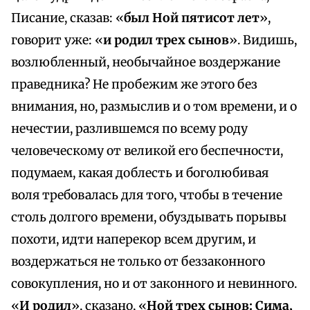
Писание, сказав: «
был Ной пятисот лет
»,
говорит уже: «
и родил трех сынов
». Видишь,
возлюбленный, необычайное воздержание
праведника? Не пробежим же этого без
внимания, но, размыслив и о том времени, и о
нечестии, разлившемся по всему роду
человеческому от великой его беспечности,
подумаем, какая доблесть и боголюбивая
воля требовалась для того, чтобы в течение
столь долгого времени, обуздывать порывы
похоти, идти наперекор всем другим, и
воздержаться не только от беззаконного
совокупления, но и от законного и невинного.
«
И родил
», сказано, «
Ной трех сынов: Сима,