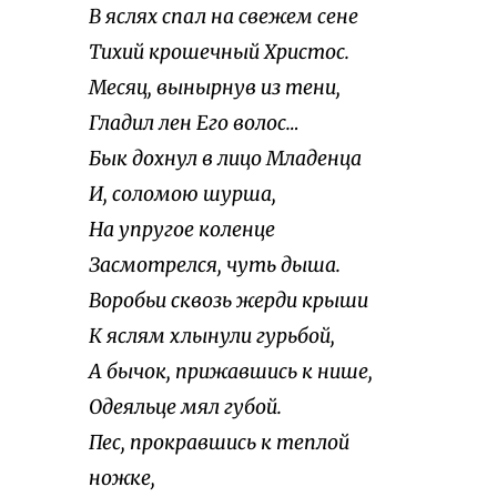
В яслях спал на свежем сене
Тихий крошечный Христос.
Месяц, вынырнув из тени,
Гладил лен Его волос…
Бык дохнул в лицо Младенца
И, соломою шурша,
На упругое коленце
Засмотрелся, чуть дыша.
Воробьи сквозь жерди крыши
К яслям хлынули гурьбой,
А бычок, прижавшись к нише,
Одеяльце мял губой.
Пес, прокравшись к теплой
ножке,