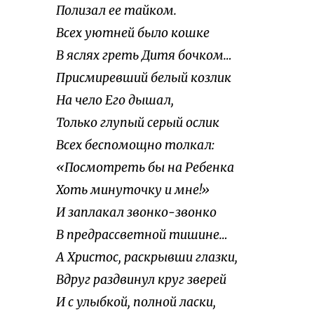
Полизал ее тайком.
Всех уютней было кошке
В яслях греть Дитя бочком…
Присмиревший белый козлик
На чело Его дышал,
Только глупый серый ослик
Всех беспомощно толкал:
«Посмотреть бы на Ребенка
Хоть минуточку и мне!»
И заплакал звонко-звонко
В предрассветной тишине…
А Христос, раскрывши глазки,
Вдруг раздвинул круг зверей
И с улыбкой, полной ласки,