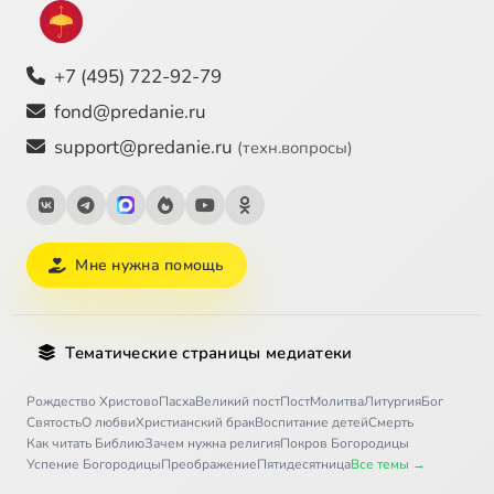
+7 (495) 722-92-79
fond@predanie.ru
support@predanie.ru
(техн.вопросы)
Мне нужна помощь
Тематические страницы медиатеки
Рождество Христово
Пасха
Великий пост
Пост
Молитва
Литургия
Бог
Святость
О любви
Христианский брак
Воспитание детей
Смерть
Как читать Библию
Зачем нужна религия
Покров Богородицы
Успение Богородицы
Преображение
Пятидесятница
Все темы →