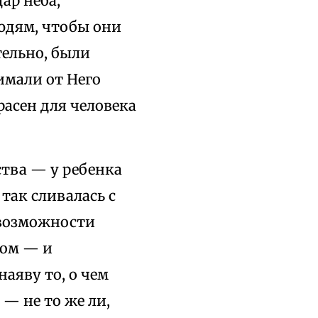
ар неба,
юдям, чтобы они
тельно, были
имали от Него
красен для человека
ства — у ребенка
так сливалась с
 возможности
ром — и
наяву то, о чем
 — не то же ли,