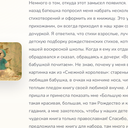
Немного о том, откуда этот замысел появился. 
назад батюшка попросил меня набрать нескол
стихотворений и оформить их в книжицу. Это
прихожанин, он всегда приходил в наш храм с
дочуркой. Я ответила, что стихи взрослые, лу
детскую подборку рождественских стихов, ко
нашей воскресной школы. Когда я ему их отда
обрадовался и сказал, обращаясь к дочери: «В
бабушкой почитаем». Не знаю, почему у меня 
картинка как из «Снежной королевы»: старень
любящая бабушка, в очках на кончике носа, ч
теплым пледом книгу своей любимой внучке. А
пришла и принесла показать мне «Большую кн
такая красивая, большая, но там Рождество и 
гадания, а мне захотелось, чтобы у наших дет
чудесная книга только православная! Спасибо,
предложила мне книгу для набора, там много 