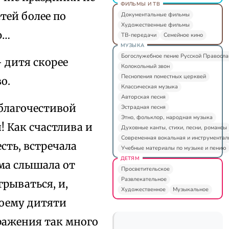
ФИЛЬМЫ И ТВ
тей более по
Документальные фильмы
Художественные фильмы
ю…
ТВ-передачи
Семейное кино
МУЗЫКА
Богослужебное пение Русской Правосл
 дитя скорее
Колокольный звон
Песнопения поместных церквей
о.
Классическая музыка
Авторская песня
 благочестивой
Эстрадная песня
Этно, фольклор, народная музыка
! Как счастлива и
Духовные канты, стихи, песни, романсы
Современная вокальная и инструментал
сть, встречала
Учебные материалы по музыке и пению
ДЕТЯМ
ама слышала от
Просветительское
Развлекательное
грываться, и,
Художественное
Музыкальное
воему дитяти
бражения так много