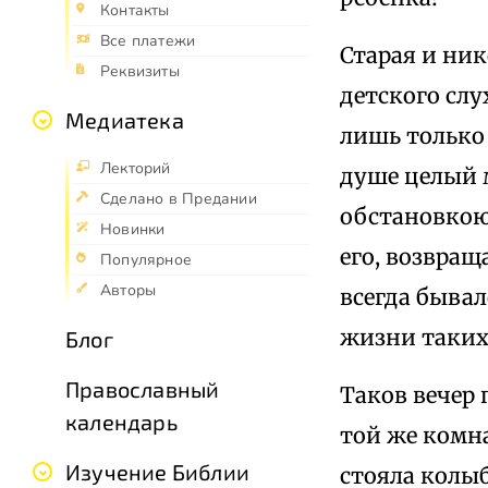
Контакты
Все платежи
Старая и ник
Реквизиты
детского слу
Медиатека
лишь только 
Лекторий
душе целый м
Сделано в Предании
обстановкою
Новинки
его, возвращ
Популярное
Авторы
всегда бывал
жизни таких
Блог
Православный
Таков вечер 
календарь
той же комна
Изучение Библии
стояла колыб