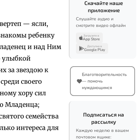
Скачайте наше
приложение
Слушайте аудио и
вертеп — ясли,
смотрите видео офлайн
знакомы ребенку
Загрузите в
App Store
ладенец и над Ним
Доступно в
Google Play
ю улыбкой
х за звездою к
Благотворительность
осреди своего
— помочь
нуждающимся
ному хору сил
о Младенца;
Подписаться на
святого семейства
рассылку
олько интереса для
Каждую неделю в вашем
почтовом ящике: