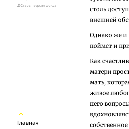
Старая версия фонда
столь доступ
внешней обс
Однако же и
поймет и пр
Как счастлив
матери прост
мать, котора
живое любопы
него вопросы
вдохновляяс
Главная
собственное 