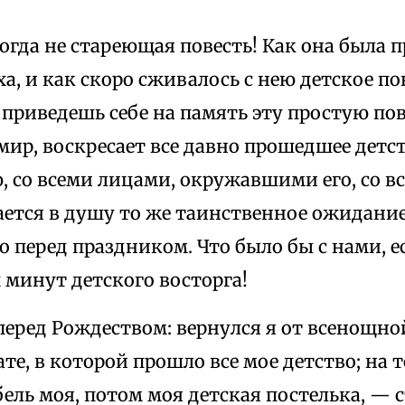
огда не стареющая повесть! Как она была 
ха, и как скоро сживалось с нею детское по
приведешь себе на память эту простую пове
ир, воскресает все давно прошедшее детст
, со всеми лицами, окружавшими его, со в
ается в душу то же таинственное ожидание
о перед праздником. Что было бы с нами, е
 минут детского восторга!
перед Рождеством: вернулся я от всенощно
те, в которой прошло все мое детство; на т
ель моя, потом моя детская постелька, — 