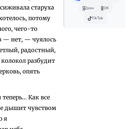
 сиживала старуха
Дзен
OK
 хотелось, потому
TikTok
ого, чего-то
в — нет, — чуялось
ветлый, радостный,
а колокол разбудит
ерковь, опять
 теперь… Как все
мне дышит чувством
ю я