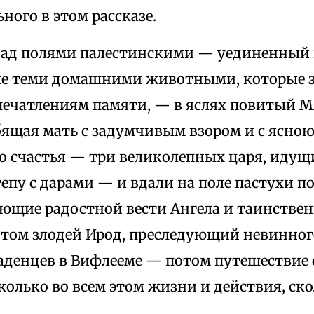
ного в этом рассказе.
над полями палестинскими — уединенный 
е теми домашними животными, которые 
печатлениям памяти, — в яслях повитый М
бящая мать с задумчивым взором и с ясно
о счастья — три великолепных царя, идущи
епу с дарами — и вдали на поле пастухи п
ающие радостной вести Ангела и таинствен
отом злодей Ирод, преследующий невинног
аденцев в Вифлееме — потом путешествие 
колько во всем этом жизни и действия, ск