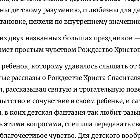
ны детскому разумению, и любезны для де
тановке, нежели по внутреннему значени
 из двух названных больших праздников —
имет простым чувством Рождество Христов
 ребенок, которому удавалось слышать от
ые рассказы о Рождестве Христа Спасителя
я, рассказывая святую и трогательную пове
тство и сочувствие в своем ребенке, и с
, в коих детская фантазия так любит разы
ь этими вопросами, спешила передавать с
благочестивое чувство. Для детского воо