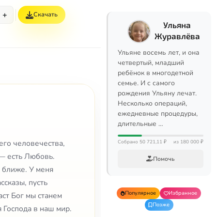
+
Скачать
Ульяна
Журавлёва
Ульяне восемь лет, и она
четвертый, младший
ребёнок в многодетной
семье. И с самого
рождения Ульяну лечат.
Несколько операций,
ежедневные процедуры,
длительные …
его человечества,
Собрано 50 721,11 ₽
из 180 000 ₽
— есть Любовь.
Помочь
 ближе. У меня
ссказы, пусть
Популярное
Избранное
аст Бог мы станем
Позже
 Господа в наш мир.