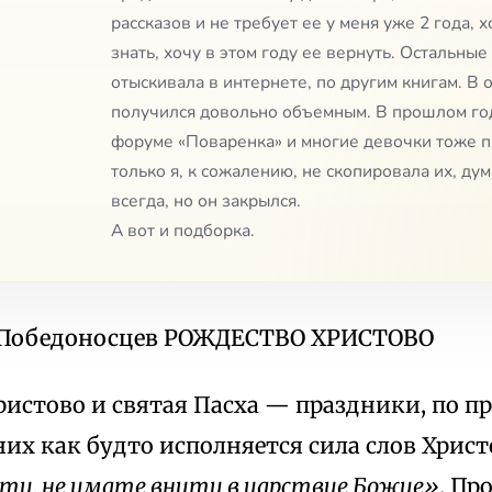
рассказов и не требует ее у меня уже 2 года, х
знать, хочу в этом году ее вернуть. Остальные
отыскивала в интернете, по другим книгам. В
получился довольно объемным. В прошлом год
форуме «Поваренка» и многие девочки тоже п
только я, к сожалению, не скопировала их, дум
всегда, но он закрылся.
А вот и подборка.
 Победоносцев РОЖДЕСТВО ХРИСТОВО
ристово и святая Пасха — праздники, по п
 них как будто исполняется сила слов Хрис
ети, не имате внити в царствие Божие».
Про