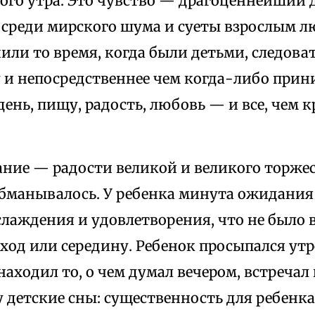
ого утра. Это чувство — драгоценнейший д
среди мирского шума и суеты взрослым л
ли то время, когда были детьми, следова
у и непосредственнее чем когда-либо прин
 день, пищу, радость, любовь — и все, чем 
ание — радости великой и великого торже
бманывалось. У ребенка минута ожидания 
лаждения и удовлетворения, что не было
еход или середину. Ребенок просыпался ут
аходил то, о чем думал вечером, встречал 
 детские сны: существенность для ребенка