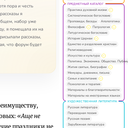
ПРЕДМЕТНЫЙ КАТАЛОГ
отя пора и честь
Практика духовной жизни
 рассказы я
Систематическое богословие
 общем, набор уже
Проповеди, беседы
Апологетика
Философия
Патрология
у, я помещала их на
Литургическое богословие
рисылали рассказы,
История Церкви
ая, что форум будет
Единство и разделения христиан
Религиоведение
Искусство и культура
Политика. Экономика. Общество. Публи
Жития святых, биографии
Мемуары, дневники, письма
Семья и воспитание
Психология и терапия
Материалы о благотворительности
Материалы на иностранных языках
ХУДОЖЕСТВЕННАЯ ЛИТЕРАТУРА
реимуществу,
Русская литература
Переводная поэзия
товых:
«Аще не
Русская поэзия
Зарубежная литература
чие праздники не