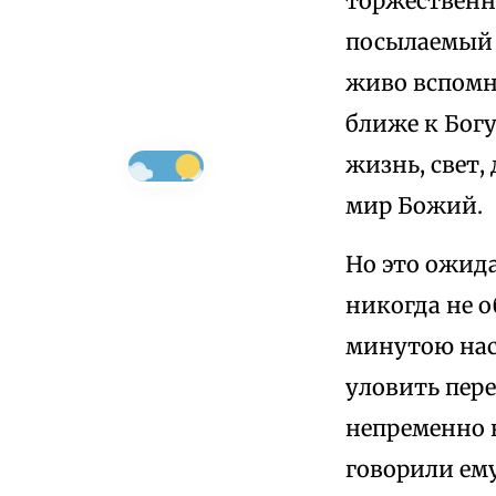
торжественн
посылаемый 
живо вспомни
ближе к Бог
жизнь, свет,
мир Божий.
Но это ожид
никогда не о
минутою нас
уловить пер
непременно н
говорили ему