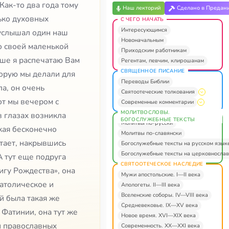
Как-то два года тому
Наш лекторий
Сделано в Предан
ько духовных
С ЧЕГО НАЧАТЬ
Интересующимся
 услышал один наш
Новоначальным
о своей маленькой
Приходским работникам
чше я распечатаю Вам
Регентам, певчим, клирошанам
СВЯЩЕННОЕ ПИСАНИЕ
торую мы делали для
Переводы Библии
ла, он очень
Святоотеческие толкования
от мы вечером с
Современные комментарии
МОЛИТВОСЛОВЫ.
в глазах возникла
БОГОСЛУЖЕБНЫЕ ТЕКСТЫ
Молитвы по-русски
кая бесконечно
Молитвы по-славянски
итает, накрывшись
Богослужебные тексты на русском язык
Богослужебные тексты на церковнослав
 тут еще подруга
СВЯТООТЕЧЕСКОЕ НАСЛЕДИЕ
игу Рождества», она
Мужи апостольские. I—II века
католическое и
Апологеты. II—III века
Вселенские соборы. IV—VIII века
ей была такая же
Средневековье. IX—XV века
 Фатинии, она тут же
Новое время. XVI—XIX века
и православных
Современность. XX—XXI века