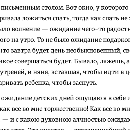
 письменным столом. Вот окно, у которого
ривала ложиться спать, тогда как спать не
ыло волнение — ожидание чего-то радостн
го на утро. То не было ожидание подарко
что завтра будет день необыкновенный, с
икое совершаться будет. Бывало, ляжешь, 
аутреней, и няня, вставшая, чтобы идти в ц
ривать ребенка, чтобы заснуть.
 ожидание детских дней ощущаю я в себе и
 как все во мне торжественно! Как все во 
, — и с какою духовною алчностью ожида