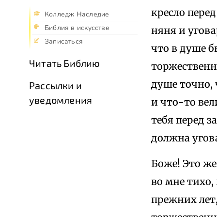
кресло перед
Колледж Наследие
Библия в искусстве
няня и угова
Записаться
что в душе б
Читать Библию
торжественно
душе точно, 
Рассылки и
уведомления
и что-то вел
тебя перед з
должна угова
Боже! Это же
во мне тихо,
прежних лет