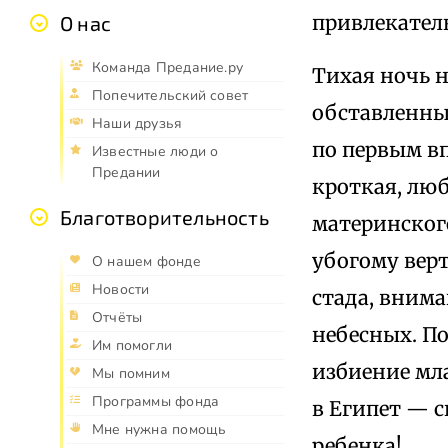
привлекатель
О нас
Команда Предание.ру
Тихая ночь 
Попечительский совет
обставленны
Наши друзья
по первым в
Известные люди о
Предании
кроткая, лю
Благотворительность
материнског
убогому верт
О нашем фонде
Новости
стада, вним
Отчёты
небесных. П
Им помогли
избиение мл
Мы помним
Программы фонда
в Египет — с
Мне нужна помощь
ребенка!