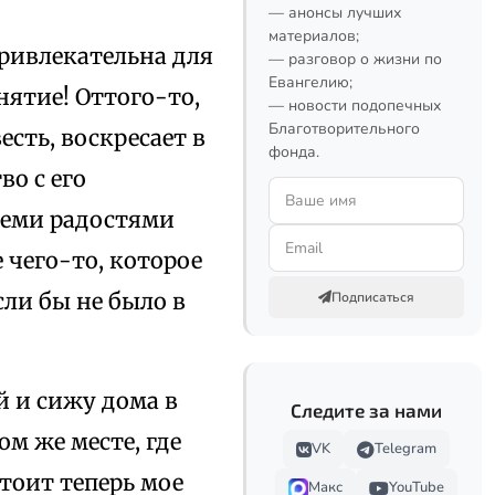
— анонсы лучших
материалов;
привлекательна для
— разговор о жизни по
Евангелию;
нятие! Оттого-то,
— новости подопечных
Благотворительного
сть, воскресает в
фонда.
во с его
семи радостями
 чего-то, которое
сли бы не было в
Подписаться
й и сижу дома в
Следите за нами
ом же месте, где
VK
Telegram
стоит теперь мое
Макс
YouTube