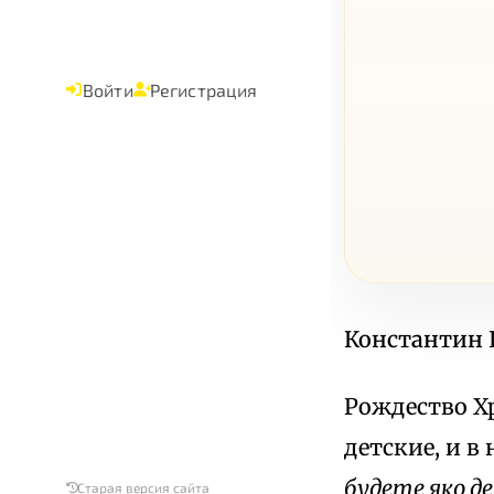
Войти
Регистрация
Константин
Рождество Х
детские, и в
будете яко д
Старая версия сайта