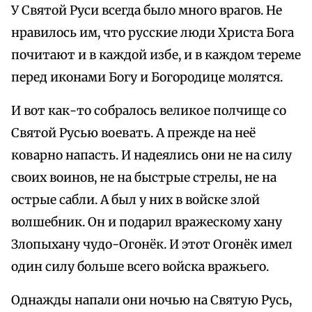
У Святой Руси всегда было много врагов. Не
нравилось им, что русские люди Христа Бога
почитают и в каждой избе, и в каждом тереме
перед иконами Богу и Богородице молятся.
И вот как-то собралось великое полчище со
Святой Русью воевать. А прежде на неё
коварно напасть. И надеялись они не на силу
своих воинов, не на быстрые стрелы, не на
острые сабли. А был у них в войске злой
волшебник. Он и подарил вражескому хану
Злопыхану чудо-Огонёк. И этот Огонёк имел
один силу больше всего войска вражьего.
Однажды напали они ночью на Святую Русь,