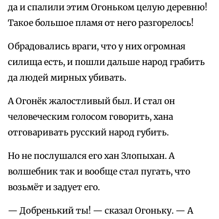
да и спалили этим Огоньком целую деревню!
Такое большое пламя от него разгорелось!
Обрадовались враги, что у них огромная
силища есть, и пошли дальше народ грабить
да людей мирных убивать.
А Огонёк жалостливый был. И стал он
человеческим голосом говорить, хана
отговаривать русский народ губить.
Но не послушался его хан Злопыхан. А
волшебник так и вообще стал пугать, что
возьмёт и задует его.
— Добренький ты! — сказал Огоньку. — А