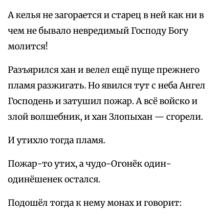
А келья не загорается и старец в ней как ни в
чем не бывало невредимый Господу Богу
молится!
Разъярился хан и велел ещё пуще прежнего
пламя разжигать. Но явился тут с неба Ангел
Господень и затушил пожар. А всё войско и
злой волшебник, и хан Злопыхан — сгорели.
И утихло тогда пламя.
Пожар-то утих, а чудо-Огонёк один-
одинёшенек остался.
Подошёл тогда к нему монах и говорит: