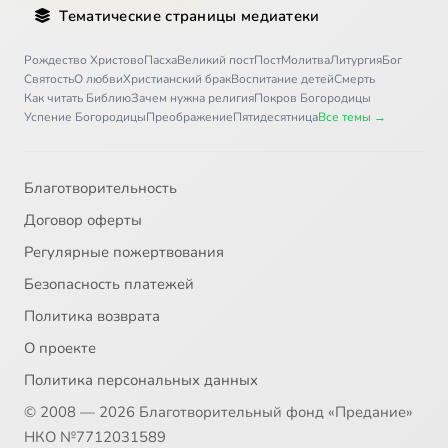
Тематические страницы медиатеки
Рождество Христово
Пасха
Великий пост
Пост
Молитва
Литургия
Бог
Святость
О любви
Христианский брак
Воспитание детей
Смерть
Как читать Библию
Зачем нужна религия
Покров Богородицы
Успение Богородицы
Преображение
Пятидесятница
Все темы →
Благотворительность
Договор оферты
Регулярные пожертвования
Безопасность платежей
Политика возврата
О проекте
Политика персональных данных
© 2008 — 2026 Благотворительный фонд «Предание»
НКО №7712031589