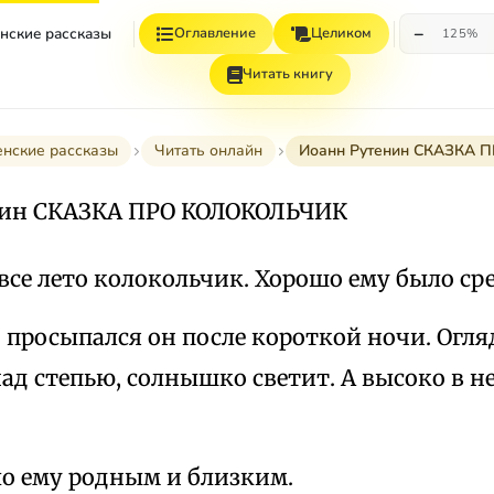
−
нские рассказы
Оглавление
Целиком
125%
Читать книгу
нские рассказы
Читать онлайн
Иоанн Рутенин СКАЗКА
нин СКАЗКА ПРО КОЛОКОЛЬЧИК
все лето колокольчик. Хорошо ему было ср
 просыпался он после короткой ночи. Огля
ад степью, солнышко светит. А высоко в н
ло ему родным и близким.