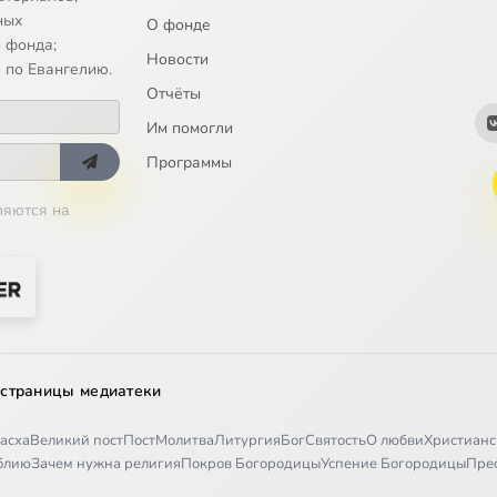
ных
О фонде
 фонда;
Новости
 по Евангелию.
Отчёты
Им помогли
Программы
ляются на
 страницы медиатеки
асха
Великий пост
Пост
Молитва
Литургия
Бог
Святость
О любви
Христианс
иблию
Зачем нужна религия
Покров Богородицы
Успение Богородицы
Пре