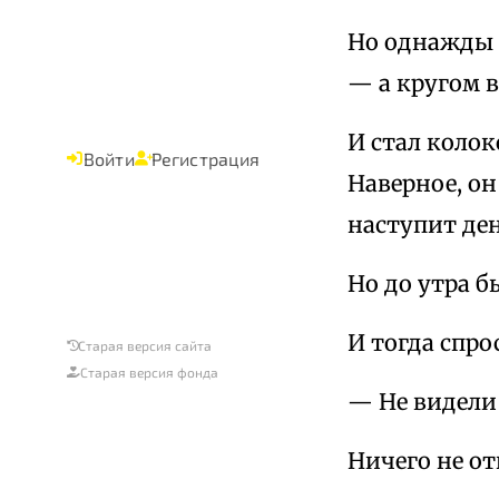
Но однажды 
— а кругом в
И стал колок
Войти
Регистрация
Наверное, он
наступит ден
Но до утра б
И тогда спрос
Старая версия сайта
Старая версия фонда
— Не видели
Ничего не от