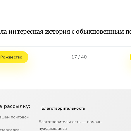
ыла интересная история с обыкновенным п
17 / 40
 Рождество
а рассылку:
Благотворительность
ашем почтовом
Благотворительность — помочь
нуждающимся
атериалов;