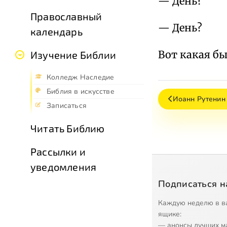
— День?
Православный
— День?
календарь
Вот какая б
Изучение Библии
Колледж Наследие
Библия в искусстве
Иоанн Рутенин
Записаться
Читать Библию
Рассылки и
уведомления
Подписаться н
Каждую неделю в в
ящике:
— анонсы лучших м