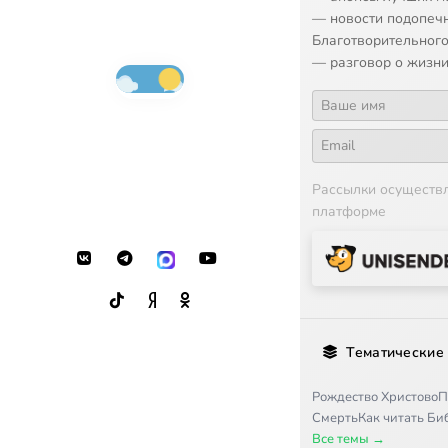
— новости подопеч
Благотворительного
— разговор о жизни
Рассылки осуществ
платформе
Тематические
Рождество Христово
П
Смерть
Как читать Б
Все темы →