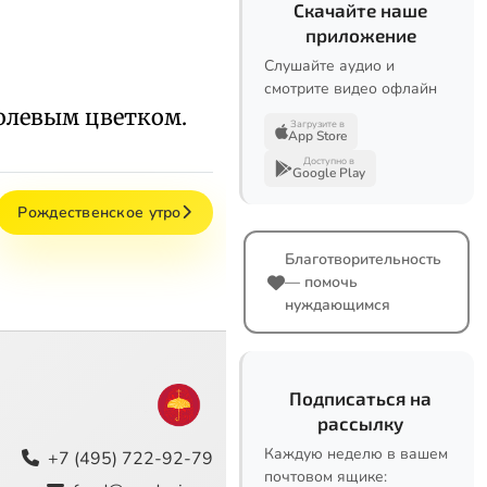
Скачайте наше
приложение
Слушайте аудио и
смотрите видео офлайн
олевым цветком.
Загрузите в
App Store
Доступно в
Google Play
Рождественское утро
Благотворительность
— помочь
нуждающимся
Подписаться на
рассылку
Каждую неделю в вашем
+7 (495) 722-92-79
почтовом ящике: