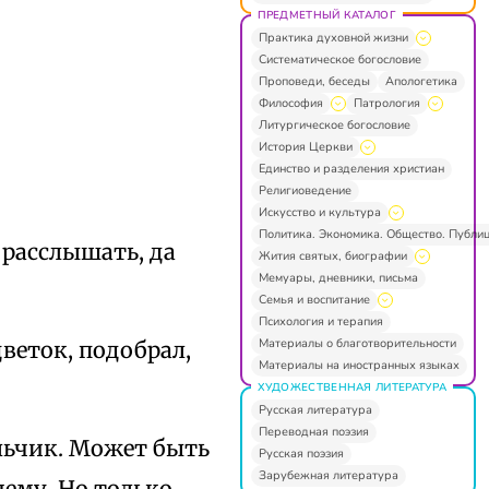
ПРЕДМЕТНЫЙ КАТАЛОГ
Практика духовной жизни
Систематическое богословие
Проповеди, беседы
Апологетика
Философия
Патрология
Литургическое богословие
История Церкви
Единство и разделения христиан
Религиоведение
Искусство и культура
Политика. Экономика. Общество. Публи
 расслышать, да
Жития святых, биографии
Мемуары, дневники, письма
Семья и воспитание
Психология и терапия
Материалы о благотворительности
цветок, подобрал,
Материалы на иностранных языках
ХУДОЖЕСТВЕННАЯ ЛИТЕРАТУРА
Русская литература
Переводная поэзия
ольчик. Может быть
Русская поэзия
Зарубежная литература
чему. Но только