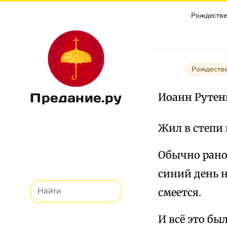
Рождестве
Рождестве
Предание.ру
Иоанн Руте
Жил в степи 
Обычно рано
синий день н
смеется.
И всё это бы