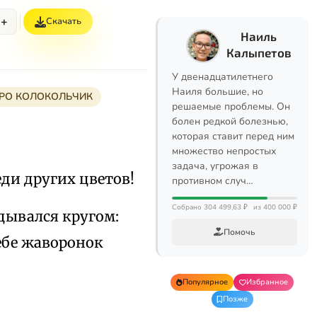
+
Скачать
Наиль
Калыпетов
У двенадцатилетнего
Наиля большие, но
 ПРО КОЛОКОЛЬЧИК
решаемые проблемы. Он
болен редкой болезнью,
которая ставит перед ним
множество непростых
задача, угрожая в
еди других цветов!
противном случ…
Собрано 304 499,63 ₽
из 400 000 ₽
дывался кругом:
Помочь
ебе жаворонок
Популярное
Избранное
Позже