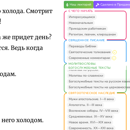
Наш лекторий
Сделано в Предан
 холода. Смотрит
С ЧЕГО НАЧАТЬ
Интересующимся
!
Новоначальным
Приходским работникам
Регентам, певчим, клирошанам
а же придет день?
СВЯЩЕННОЕ ПИСАНИЕ
Переводы Библии
ся. Ведь когда
Святоотеческие толкования
Современные комментарии
МОЛИТВОСЛОВЫ.
БОГОСЛУЖЕБНЫЕ ТЕКСТЫ
Молитвы по-русски
лодам.
Молитвы по-славянски
Богослужебные тексты на русском язык
Богослужебные тексты на церковнослав
СВЯТООТЕЧЕСКОЕ НАСЛЕДИЕ
Мужи апостольские. I—II века
Апологеты. II—III века
Вселенские соборы. IV—VIII века
Средневековье. IX—XV века
 него холодом.
Новое время. XVI—XIX века
Современность. XX—XXI века