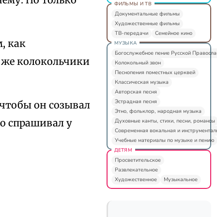
ФИЛЬМЫ И ТВ
Документальные фильмы
Художественные фильмы
ТВ-передачи
Семейное кино
, как
МУЗЫКА
Богослужебное пение Русской Правосл
е же колокольчики
Колокольный звон
Песнопения поместных церквей
Классическая музыка
Авторская песня
Эстрадная песня
чтобы он созывал
Этно, фольклор, народная музыка
ко спрашивал у
Духовные канты, стихи, песни, романсы
Современная вокальная и инструментал
Учебные материалы по музыке и пению
ДЕТЯМ
Просветительское
Развлекательное
Художественное
Музыкальное