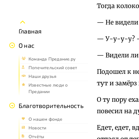
Тогда колоко
— Не видели
Главная
— У-у-у-у? —
О нас
— Видели ли
Команда Предание.ру
Попечительский совет
Подошел к н
Наши друзья
тут и замёрз
Известные люди о
Предании
О ту пору ех
Благотворительность
повесил на д
О нашем фонде
Едет, едет, 
Новости
Отчёты
оттаял от те