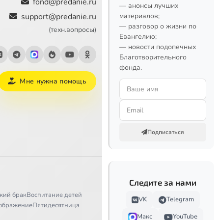
fond@predanie.ru
— анонсы лучших
support@predanie.ru
материалов;
— разговор о жизни по
(техн.вопросы)
Евангелию;
— новости подопечных
Благотворительного
фонда.
Мне нужна помощь
Подписаться
Следите за нами
кий брак
Воспитание детей
VK
Telegram
ображение
Пятидесятница
Макс
YouTube