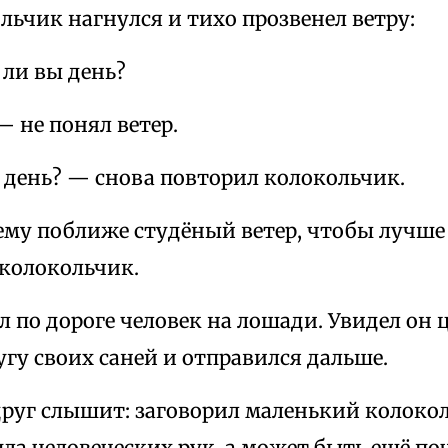
льчик нагнулся и тихо прозвенел ветру:
 ли вы день?
 не понял ветер.
 день? — снова повторил колокольчик.
ему поближе студёный ветер, чтобы лучше
 колокольчик.
ал по дороге человек на лошади. Увидел он 
угу своих саней и отправился дальше.
вдруг слышит: заговорил маленький колок
пла человеческих рук, а может быть ещё по