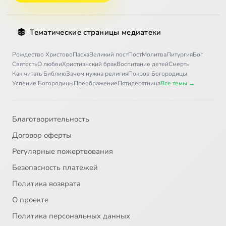
Тематические страницы медиатеки
Рождество Христово
Пасха
Великий пост
Пост
Молитва
Литургия
Бог
Святость
О любви
Христианский брак
Воспитание детей
Смерть
Как читать Библию
Зачем нужна религия
Покров Богородицы
Успение Богородицы
Преображение
Пятидесятница
Все темы →
Благотворительность
Договор оферты
Регулярные пожертвования
Безопасность платежей
Политика возврата
О проекте
Политика персональных данных