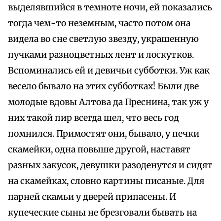
выделявшийся в темноте ночи, ей показались
тогда чем-то неземным, часто потом она
видела во сне светлую звезду, украшенную
пучками разноцветных лент и лоскутков.
Вспоминались ей и девичьи субботки. Уж как
весело бывало на этих субботках! Были две
молодые вдовы Алтова да Преснина, так уж у
них такой пир всегда шел, что весь год
помнился. Примостят они, бывало, у печки
скамейки, одна повыше другой, наставят
разных закусок, девушки разоденутся и сидят
на скамейках, словно картины писаные. Для
парней скамьи у дверей припасены. И
купеческие сыны не брезговали бывать на