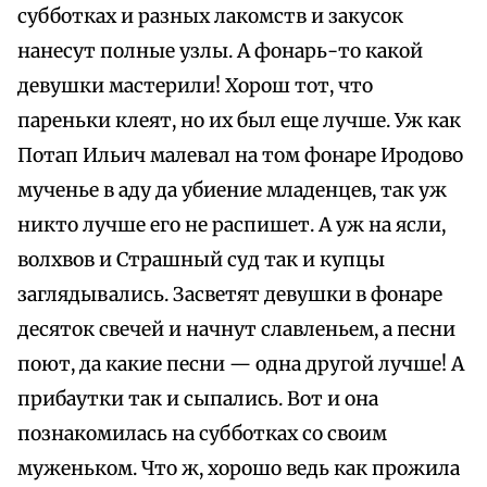
субботках и разных лакомств и закусок
нанесут полные узлы. А фонарь-то какой
девушки мастерили! Хорош тот, что
пареньки клеят, но их был еще лучше. Уж как
Потап Ильич малевал на том фонаре Иродово
мученье в аду да убиение младенцев, так уж
никто лучше его не распишет. А уж на ясли,
волхвов и Страшный суд так и купцы
заглядывались. Засветят девушки в фонаре
десяток свечей и начнут славленьем, а песни
поют, да какие песни — одна другой лучше! А
прибаутки так и сыпались. Вот и она
познакомилась на субботках со своим
муженьком. Что ж, хорошо ведь как прожила