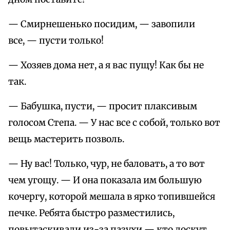
— Смирнешенько посидим, — завопили
все, — пусти только!
— Хозяев дома нет, а я вас пущу! Как бы не
так.
— Бабушка, пусти, — просит плаксивым
голосом Степа. — У нас все с собой, только вот
вещь мастерить позволь.
— Ну вас! Только, чур, не баловать, а то вот
чем угощу. — И она показала им большую
кочергу, которой мешала в ярко топившейся
печке. Ребята быстро разместились,
повытаскивали из-за пазухи — кто лоскут