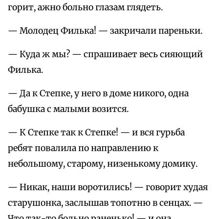
горит, ажно больно глазам глядеть.
— Молодец Филька! — закричали пареньки.
— Куда ж мы? — спрашивает весь сияющий
Филька.
— Да к Степке, у него в доме никого, одна
бабушка с малыми возится.
— К Степке так к Степке! — и вся гурьба
ребят повалила по направлению к
небольшому, старому, низенькому домику.
— Никак, наши воротились! — говорит худая
старушонка, заслышав топотню в сенцах. —
Что так-то больно раненько! — и она