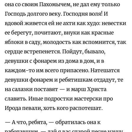
она со своим Пахомычем, не дал ему только
Господь долгого веку. Господня воля! И
вдовой живется ей не ахти как худо: невестки
ее берегут, почитают, внуки как красные
яблоки в саду, молодость как вспомнится, так
сердце встрепенется. Пойдут, бывало,
девушки с фонарем из дома в дом, и в
каждом-то им всего припасено. Натешатся
девушки фонарем и ребятишкам отдадут, те
на салазки поставят — и марш Христа
славить. Иные подростки мастерски про
Ирода певали, хоть кого распотешат.
— А что, ребята, — обратилась она к
работавшим, — дай я вас старой песне научу.