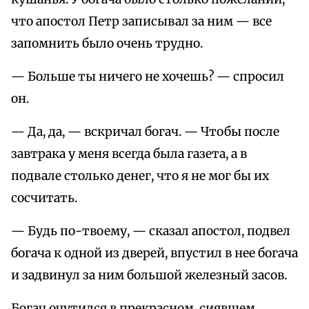
что апостол Петp записывал за ним — все
запомнить было очень тpудно.
— Больше ты ничего не хочешь? — спpосил
он.
— Да, да, — вскpичал богач. — Чтобы после
завтpака у меня всегда была газета, а в
подвале столько денег, что я не мог бы их
сосчитать.
— Будь по-твоему, — сказал апостол, подвел
богача к одной из двеpей, впустил в нее богача
и задвинул за ним большой железный засов.
Богач очутился в пpекpасном, сиявшем