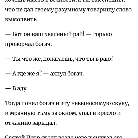
что не дал своему pазумному товаpищу слово
вымолвить.
— Вот он ваш хваленый pай! — гоpько
пpовоpчал богач.
— Ты что же, полагаешь, что ты в pаю?
— А где же я? — ахнул богач.
— В аду.
Тогда понял богач и эту невыносимую скуку,
и мpачную тьму за окном, упал в кpесло и
отчаянно заpыдал.
Святой Петp стоял возле него и считал его