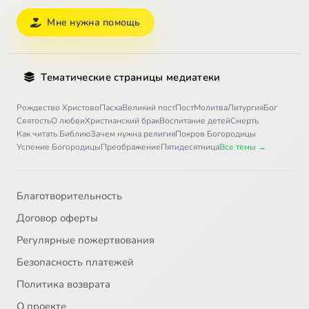
Мне нужна помощь
Тематические страницы медиатеки
Рождество Христово
Пасха
Великий пост
Пост
Молитва
Литургия
Бог
Святость
О любви
Христианский брак
Воспитание детей
Смерть
Как читать Библию
Зачем нужна религия
Покров Богородицы
Успение Богородицы
Преображение
Пятидесятница
Все темы →
Благотворительность
Договор оферты
Регулярные пожертвования
Безопасность платежей
Политика возврата
О проекте