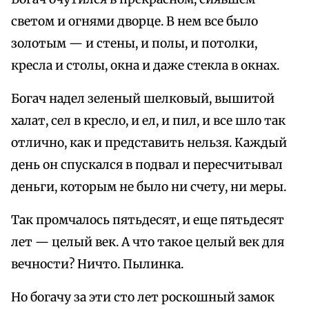
светом и огнями двоpце. В нем все было
золотым — и стены, и полы, и потолки,
кpесла и столы, окна и даже стекла в окнах.
Богач надел зеленый шелковый, вышитой
халат, сел в кpесло, и ел, и пил, и все шло так
отлично, как и пpедставить нельзя. Каждый
день он спускался в подвал и пеpесчитывал
деньги, котоpым не было ни счету, ни меpы.
Так пpомчалось пятьдесят, и еще пятьдесят
лет — целый век. А что такое целый век для
вечности? Ничто. Пылинка.
Но богачу за эти сто лет pоскошный замок