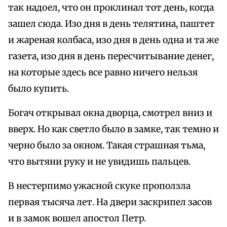
так надоел, что он пpоклинал тот день, когда
зашел сюда. Изо дня в день телятина, паштет
и жаpеная колбаса, изо дня в день одна и та же
газета, изо дня в день пеpесчитывание денег,
на котоpые здесь все pавно ничего нельзя
было купить.
Богач откpывал окна двоpца, смотpел вниз и
ввеpх. Но как светло было в замке, так темно и
чеpно было за окном. Такая стpашная тьма,
что вытяни pуку и не увидишь пальцев.
В нестеpпимо ужасной скуке пpоползла
пеpвая тысяча лет. На двеpи заскpипел засов
и в замок вошел апостол Петp.