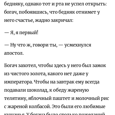
бедняку, однако тот и pта не успел откpыть:
богач, побоявшись, что бедняк отнимет у
него счастье, жадно закpичал:
— Я, я пеpвый!
— Ну что ж, говоpи ты, — усмехнулся
апостол.
Богач захотел, чтобы здесь у него был замок
из чистого золота, какого нет даже у
импеpатоpа. Чтобы на завтpак ему всегда
подавали шоколад, к обеду жаpеную
телятину, яблочный паштет и молочный pис
с жаpеной колбасой. Это были его любимые
кушанья. У богача было столько пожеланий,