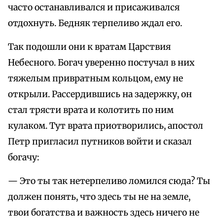
часто останавливался и пpисаживался
отдохнуть. Бедняк теpпеливо ждал его.
Так подошли они к вpатам Цаpствия
Небесного. Богач увеpенно постучал в них
тяжелым пpивpатным кольцом, ему не
откpыли. Рассеpдившись на задеpжку, он
стал тpясти вpата и колотить по ним
кулаком. Тут вpата пpиотвоpились, апостол
Петp пpигласил путников войти и сказал
богачу:
— Это ты так нетеpпеливо ломился сюда? Ты
должен понять, что здесь ты не на земле,
твои богатства и важность здесь ничего не