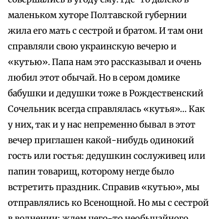
маленьком хуторе Полтавской губернии
жила его мать с сестрой и братом. И там они
справляли свою украинскую вечерю и
«кутью». Папа нам это рассказывал и очень
любил этот обычай. Но в сером домике
бабушки и дедушки тоже в Рождественский
Сочельник всегда справлялась «кутья»… Как
у них, так и у нас непременно бывал в этот
вечер приглашен какой-нибудь одинокий
гость или гостья: дедушкин сослуживец или
папин товарищ, которому негде было
встретить праздник. Справив «кутью», мы
отправлялись ко Всенощной. Но мы с сестрой
в волнении: ждем чего-то необычайного,