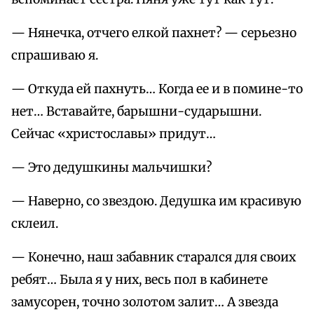
— Нянечка, отчего елкой пахнет? — серьезно
спрашиваю я.
— Откуда ей пахнуть… Когда ее и в помине-то
нет… Вставайте, барышни-сударышни.
Сейчас «христославы» придут…
— Это дедушкины мальчишки?
— Наверно, со звездою. Дедушка им красивую
склеил.
— Конечно, наш забавник старался для своих
ребят… Была я у них, весь пол в кабинете
замусорен, точно золотом залит… А звезда