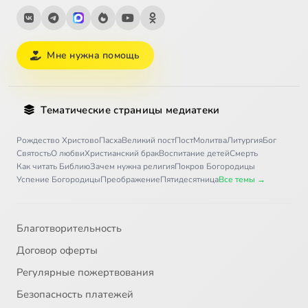
Мне нужна помощь
Тематические страницы медиатеки
Рождество Христово
Пасха
Великий пост
Пост
Молитва
Литургия
Бог
Святость
О любви
Христианский брак
Воспитание детей
Смерть
Как читать Библию
Зачем нужна религия
Покров Богородицы
Успение Богородицы
Преображение
Пятидесятница
Все темы →
Благотворительность
Договор оферты
Регулярные пожертвования
Безопасность платежей