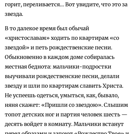
горит, переливается… Вот увидите, что это за
звезда.
В то далекое время был обычай
«христославам» ходить по квартирам «со
звездой» и петь рождественские песни.
Обыкновенно в каждом доме собиралась
местная беднота: мальчики-подростки
выучивали рождественские песни, делали
звезду и шли по квартирам славить Христа.
Не успеешь одеться, умыться, как, бывало,
няня скажет: «Пришли со звездою». Слышим
топот детских ног и партия человек шесть —
десять войдет в комнату. Мальчики встанут
перед образами и запоют «Рождество Твое» и