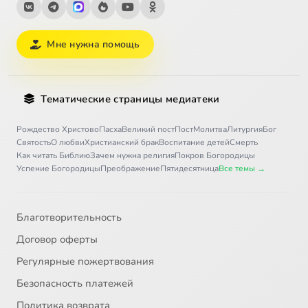
Мне нужна помощь
Тематические страницы медиатеки
Рождество Христово
Пасха
Великий пост
Пост
Молитва
Литургия
Бог
Святость
О любви
Христианский брак
Воспитание детей
Смерть
Как читать Библию
Зачем нужна религия
Покров Богородицы
Успение Богородицы
Преображение
Пятидесятница
Все темы →
Благотворительность
Договор оферты
Регулярные пожертвования
Безопасность платежей
Политика возврата