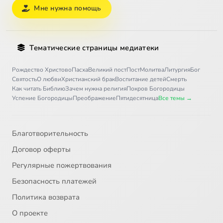
Мне нужна помощь
Тематические страницы медиатеки
Рождество Христово
Пасха
Великий пост
Пост
Молитва
Литургия
Бог
Святость
О любви
Христианский брак
Воспитание детей
Смерть
Как читать Библию
Зачем нужна религия
Покров Богородицы
Успение Богородицы
Преображение
Пятидесятница
Все темы →
Благотворительность
Договор оферты
Регулярные пожертвования
Безопасность платежей
Политика возврата
О проекте